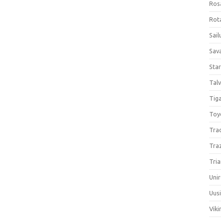
Ros
Rota
Sail
Sav
Sta
Talv
Tiga
Toy
Tra
Tra
Tria
Unir
Uus
Viki