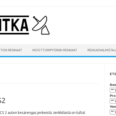
UTON RENKAAT
MOOTTORIPYÖRÄN RENKAAT
RENGASVALMISTAJ
ET
Ren
Pro
S2
Van
CS 2 auton kesärengas jenkeistä Jenkkilästä on tullut