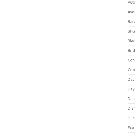
Aut
Avo
Bar
BFG
Blac
Bri
Con
Coo
Dav
Day
Deli
Dia
Dun
Eco