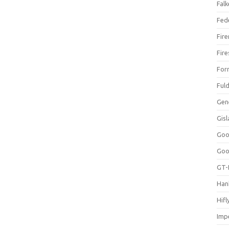
Falk
Fed
Fir
Fir
For
Ful
Gen
Gis
Goo
Goo
GT-
Han
Hifl
Impe