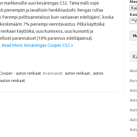
Mer
n markkinoille uusi kesärengas CS2. Tämä malli sopii
sti pienempiin ja tavallisiin henkilöautoihi. Rengas rullaa
Kau
: Parempi polttoainetalous kuin vastaavan edeltäjäns’, koska
 keskimäärin 7% pienempi vierintävastus. Pitkä käyttöikä:
renkaan käyttöikä, uusi kumiseos, uusi kuviointi ja
H
elliset parannukset (10% parannus edeltäjäänsä).
…
Read More: Kesärengas Cooper CS2 »
K
Alu
Cooper - auton renkaat
Avainsanat:
auton renkaat
,
auton
auton renkaat
Aur
Aut
Aut
Aut
Aut
Aut