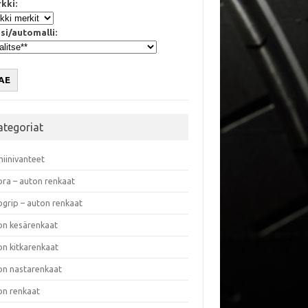
kki:
si/automalli:
AE
ategoriat
miinivanteet
ora – auton renkaat
ogrip – auton renkaat
on kesärenkaat
on kitkarenkaat
on nastarenkaat
on renkaat