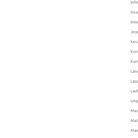
Infi
Ins
Inte
Jiny
Kes
Kon
Kum
Lan
Lap
Lau
Ling
Mas
Mat
Max