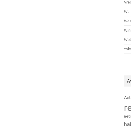
Vre
Wan
Wes
Win
Wol
Yok
Hak
A
Au
r
net
ha