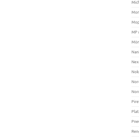
Mich
Mom
Mop
MP 
Mön
Nan
Nex
Nok
Nor
Nor
Pire
Plat
Pne
Ren