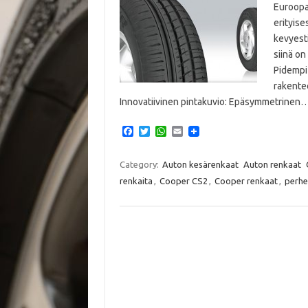
Euroopa
erityise
kevyesti
siinä on
Pidempi 
rakente
Innovatiivinen pintakuvio: Epäsymmetrinen
F
T
W
E
a
w
h
m
c
i
a
a
e
t
t
i
Category:
Auton kesärenkaat
Auton renkaat
b
t
s
l
renkaita
,
Cooper CS2
,
Cooper renkaat
,
perhe
o
e
A
o
r
p
k
p