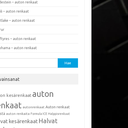
destein – auton renkaat
li – auton renkaat
tlake – auton renkaat
rur
ftyres – auton renkaat
ohama – auton renkaat
u:
vainsanat
auton
ton kesärenkaat
enkaat
Auton renkaat
autonrenkaat
istä
auton renkaita
Formula ICE
Halppisrenkaat
Halvat
lvat kesärenkaat