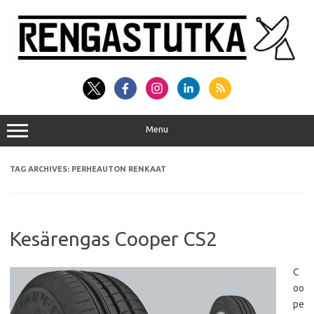
Skip
to
content
Menu
TAG ARCHIVES:
PERHEAUTON RENKAAT
Kesärengas Cooper CS2
C
oo
pe