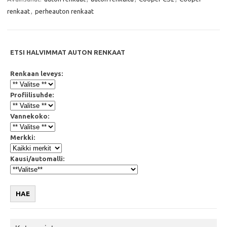
o
e
A
o
r
p
renkaat
,
perheauton renkaat
k
p
ETSI HALVIMMAT AUTON RENKAAT
Renkaan leveys:
Profiilisuhde:
Vannekoko:
Merkki:
Kausi/automalli:
HAE