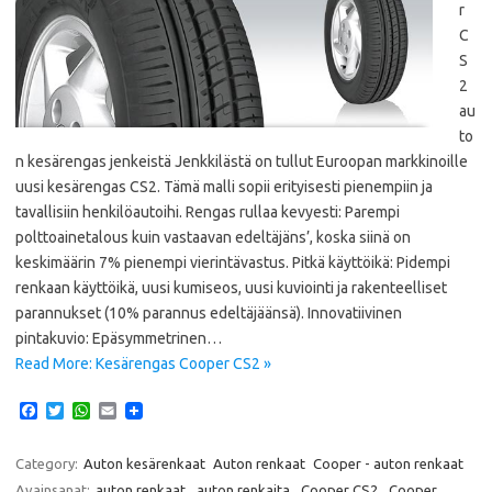
r
C
S
2
au
to
n kesärengas jenkeistä Jenkkilästä on tullut Euroopan markkinoille
uusi kesärengas CS2. Tämä malli sopii erityisesti pienempiin ja
tavallisiin henkilöautoihi. Rengas rullaa kevyesti: Parempi
polttoainetalous kuin vastaavan edeltäjäns’, koska siinä on
keskimäärin 7% pienempi vierintävastus. Pitkä käyttöikä: Pidempi
renkaan käyttöikä, uusi kumiseos, uusi kuviointi ja rakenteelliset
parannukset (10% parannus edeltäjäänsä). Innovatiivinen
pintakuvio: Epäsymmetrinen…
Read More: Kesärengas Cooper CS2 »
F
T
W
E
a
w
h
m
c
i
a
a
e
t
t
i
Category:
Auton kesärenkaat
Auton renkaat
Cooper - auton renkaat
b
t
s
l
Avainsanat:
auton renkaat
,
auton renkaita
,
Cooper CS2
,
Cooper