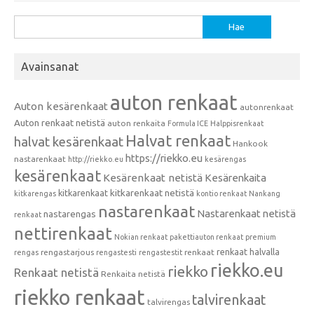
Haku:
Avainsanat
auton renkaat
Auton kesärenkaat
autonrenkaat
Auton renkaat netistä
auton renkaita
Formula ICE
Halppisrenkaat
Halvat renkaat
halvat kesärenkaat
Hankook
https://riekko.eu
nastarenkaat
http://riekko.eu
kesärengas
kesärenkaat
Kesärenkaat netistä
Kesärenkaita
kitkarenkaat
kitkarenkaat netistä
kitkarengas
kontio renkaat
Nankang
nastarenkaat
Nastarenkaat netistä
nastarengas
renkaat
nettirenkaat
Nokian renkaat
pakettiauton renkaat
premium
renkaat halvalla
rengastarjous
renkaat
rengas
rengastesti
rengastestit
riekko.eu
riekko
Renkaat netistä
Renkaita netistä
riekko renkaat
talvirenkaat
talvirengas