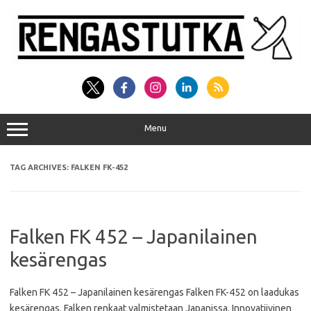
Skip
to
content
Menu
TAG ARCHIVES:
FALKEN FK-452
Falken FK 452 – Japanilainen
kesärengas
Falken FK 452 – Japanilainen kesärengas Falken FK-452 on laadukas
kesärengas. Falken renkaat valmistetaan Japanissa. Innovatiivinen