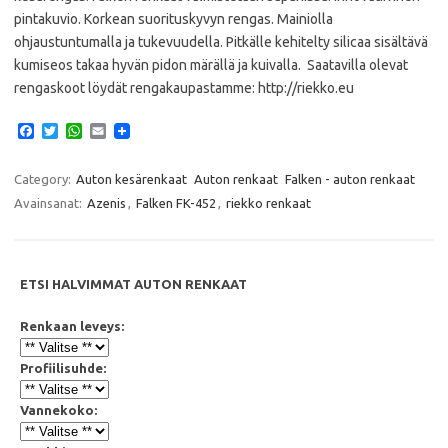
pintakuvio. Korkean suorituskyvyn rengas. Mainiolla
ohjaustuntumalla ja tukevuudella. Pitkälle kehitelty silicaa sisältävä
kumiseos takaa hyvän pidon märällä ja kuivalla. Saatavilla olevat
rengaskoot löydät rengakaupastamme: http://riekko.eu
F
T
W
E
a
w
h
m
c
i
a
a
e
t
t
i
Category:
Auton kesärenkaat
Auton renkaat
Falken - auton renkaat
b
t
s
l
Avainsanat:
Azenis
,
Falken FK-452
,
riekko renkaat
o
e
A
o
r
p
k
p
ETSI HALVIMMAT AUTON RENKAAT
Renkaan leveys:
Profiilisuhde:
Vannekoko: