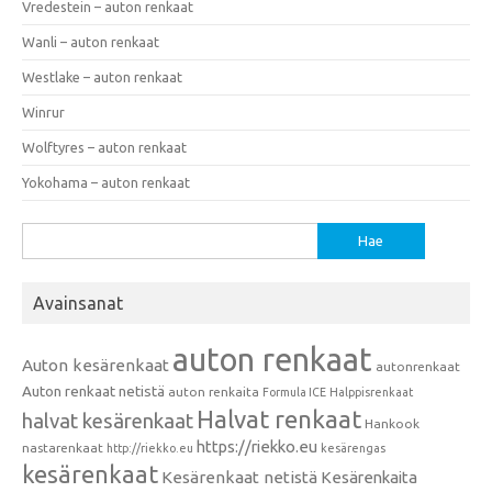
Vredestein – auton renkaat
Wanli – auton renkaat
Westlake – auton renkaat
Winrur
Wolftyres – auton renkaat
Yokohama – auton renkaat
Haku:
Avainsanat
auton renkaat
Auton kesärenkaat
autonrenkaat
Auton renkaat netistä
auton renkaita
Formula ICE
Halppisrenkaat
Halvat renkaat
halvat kesärenkaat
Hankook
https://riekko.eu
nastarenkaat
http://riekko.eu
kesärengas
kesärenkaat
Kesärenkaat netistä
Kesärenkaita