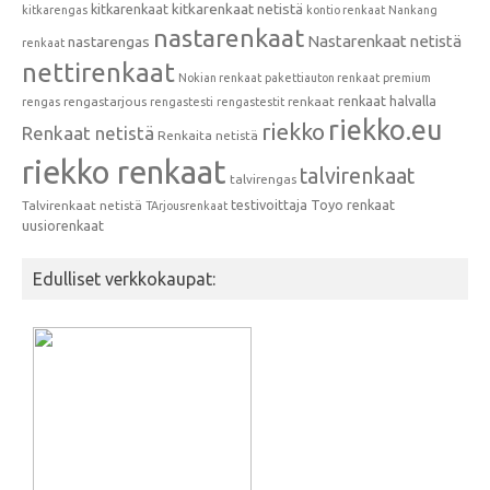
kitkarenkaat
kitkarenkaat netistä
kitkarengas
kontio renkaat
Nankang
nastarenkaat
Nastarenkaat netistä
nastarengas
renkaat
nettirenkaat
Nokian renkaat
pakettiauton renkaat
premium
renkaat halvalla
rengastarjous
renkaat
rengas
rengastesti
rengastestit
riekko.eu
riekko
Renkaat netistä
Renkaita netistä
riekko renkaat
talvirenkaat
talvirengas
testivoittaja
Toyo renkaat
Talvirenkaat netistä
TArjousrenkaat
uusiorenkaat
Edulliset verkkokaupat: