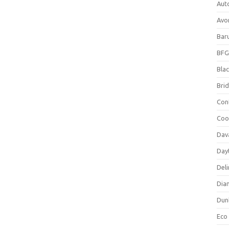
Aut
Avo
Bar
BFG
Blac
Bri
Con
Coo
Dav
Day
Deli
Dia
Dun
Eco