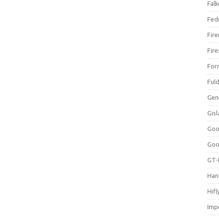
Falk
Fed
Fir
Fir
For
Ful
Gen
Gis
Goo
Goo
GT-
Han
Hifl
Impe