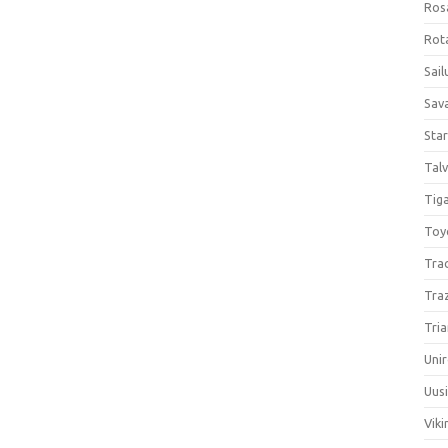
Ros
Rota
Sail
Sav
Sta
Talv
Tiga
Toy
Tra
Tra
Tria
Unir
Uus
Viki