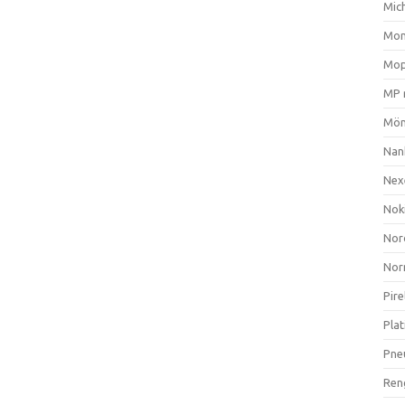
Mich
Mom
Mop
MP 
Mön
Nan
Nex
Nok
Nor
Nor
Pire
Plat
Pne
Ren