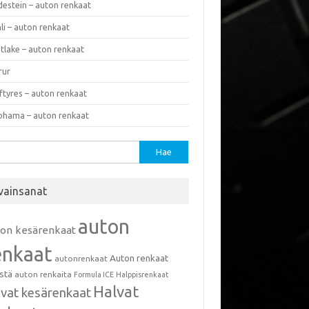
destein – auton renkaat
li – auton renkaat
tlake – auton renkaat
rur
ftyres – auton renkaat
ohama – auton renkaat
u:
vainsanat
auton
ton kesärenkaat
enkaat
Auton renkaat
autonrenkaat
istä
auton renkaita
Formula ICE
Halppisrenkaat
Halvat
lvat kesärenkaat