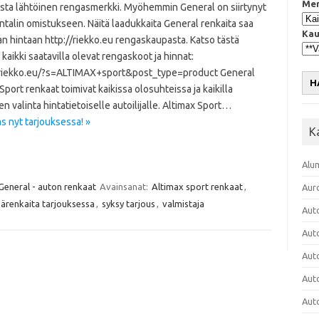
Mer
sta lähtöinen rengasmerkki. Myöhemmin General on siirtynyt
talin omistukseen. Näitä laadukkaita General renkaita saa
Kau
n hintaan http://riekko.eu rengaskaupasta. Katso tästä
kaikki saatavilla olevat rengaskoot ja hinnat:
/riekko.eu/?s=ALTIMAX+sport&post_type=product General
H
Sport renkaat toimivat kaikissa olosuhteissa ja kaikilla
n valinta hintatietoiselle autoilijalle. Altimax Sport…
 nyt tarjouksessa! »
K
Alu
General - auton renkaat
Avainsanat:
Altimax sport renkaat
,
Aur
ärenkaita tarjouksessa
,
syksy tarjous
,
valmistaja
Aut
Aut
Aut
Aut
Aut