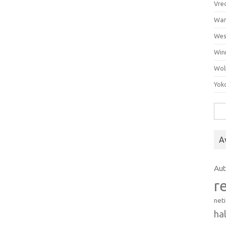
Vre
Wan
Wes
Win
Wol
Yok
Hak
A
Au
r
net
ha