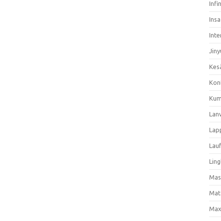
Infi
Ins
Inte
Jiny
Kes
Kon
Kum
Lan
Lap
Lau
Ling
Mas
Mat
Max