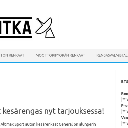
UTON RENKAAT
MOOTTORIPYÖRÄN RENKAAT
RENGASVALMISTAJ
ET
Ren
Pro
 kesärengas nyt tarjouksessa!
Van
 Altimax Sport auton kesärenkaat General on alunperin