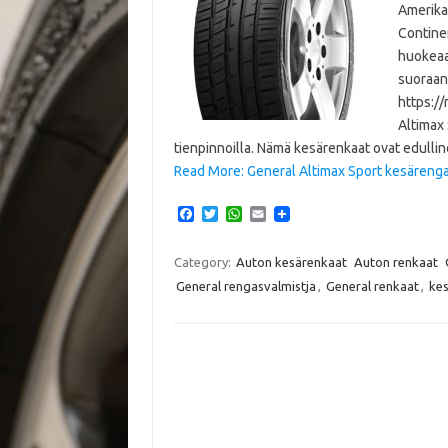
Amerika
Continen
huokeaa
suoraan 
https:/
Altimax 
tienpinnoilla. Nämä kesärenkaat ovat edulline
Read More: General Altimax Sport kesärengas
F
T
W
E
a
w
h
m
c
i
a
a
e
t
t
i
Category:
Auton kesärenkaat
Auton renkaat
b
t
s
l
General rengasvalmistja
,
General renkaat
,
kes
o
e
A
o
r
p
k
p