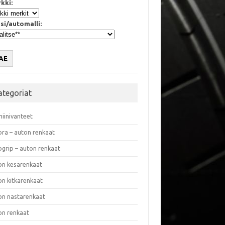
kki:
si/automalli:
AE
ategoriat
miinivanteet
ora – auton renkaat
ogrip – auton renkaat
on kesärenkaat
on kitkarenkaat
on nastarenkaat
on renkaat