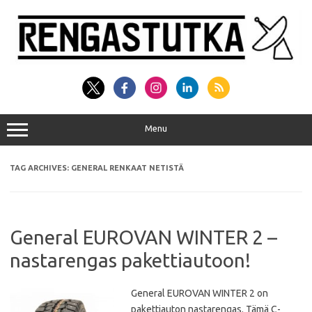
Skip
to
content
Menu
TAG ARCHIVES:
GENERAL RENKAAT NETISTÄ
General EUROVAN WINTER 2 –
nastarengas pakettiautoon!
General EUROVAN WINTER 2 on
pakettiauton nastarengas. Tämä C-