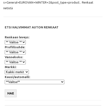
k
p
s=General+EUROVAN+WINTER+2&post_type=product
,
Renkaat
netistä
ETSI HALVIMMAT AUTON RENKAAT
Renkaan leveys:
Profiilisuhde:
Vannekoko:
Merkki:
Kausi/automalli:
HAE