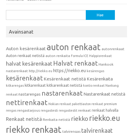
Haku:
Avainsanat
auton renkaat
Auton kesärenkaat
autonrenkaat
Auton renkaat netistä
auton renkaita
Formula ICE
Halppisrenkaat
Halvat renkaat
halvat kesärenkaat
Hankook
https://riekko.eu
nastarenkaat
http://riekko.eu
kesärengas
kesärenkaat
Kesärenkaat netistä
Kesärenkaita
kitkarenkaat
kitkarenkaat netistä
kitkarengas
kontio renkaat
Nankang
nastarenkaat
Nastarenkaat netistä
nastarengas
renkaat
nettirenkaat
Nokian renkaat
pakettiauton renkaat
premium
renkaat halvalla
rengastarjous
renkaat
rengas
rengastesti
rengastestit
riekko.eu
riekko
Renkaat netistä
Renkaita netistä
riekko renkaat
talvirenkaat
talvirengas