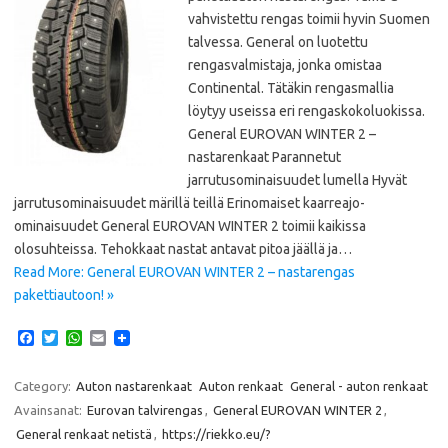
vahvistettu rengas toimii hyvin Suomen
talvessa. General on luotettu
rengasvalmistaja, jonka omistaa
Continental. Tätäkin rengasmallia
löytyy useissa eri rengaskokoluokissa.
General EUROVAN WINTER 2 –
nastarenkaat Parannetut
jarrutusominaisuudet lumella Hyvät
jarrutusominaisuudet märillä teillä Erinomaiset kaarreajo-
ominaisuudet General EUROVAN WINTER 2 toimii kaikissa
olosuhteissa. Tehokkaat nastat antavat pitoa jäällä ja…
Read More: General EUROVAN WINTER 2 – nastarengas
pakettiautoon! »
F
T
W
E
a
w
h
m
c
i
a
a
e
t
t
i
Category:
Auton nastarenkaat
Auton renkaat
General - auton renkaat
b
t
s
l
Avainsanat:
Eurovan talvirengas
,
General EUROVAN WINTER 2
,
o
e
A
o
r
p
General renkaat netistä
,
https://riekko.eu/?