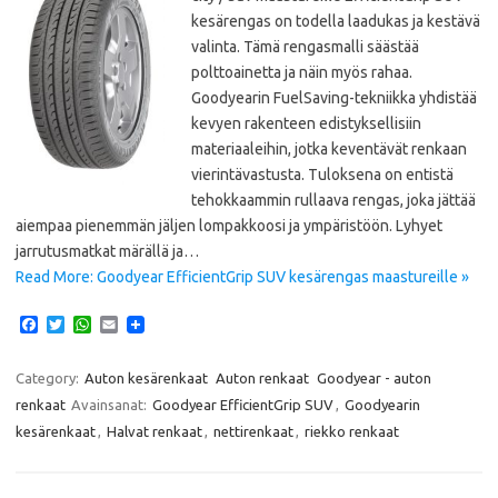
kesärengas on todella laadukas ja kestävä
valinta. Tämä rengasmalli säästää
polttoainetta ja näin myös rahaa.
Goodyearin FuelSaving-tekniikka yhdistää
kevyen rakenteen edistyksellisiin
materiaaleihin, jotka keventävät renkaan
vierintävastusta. Tuloksena on entistä
tehokkaammin rullaava rengas, joka jättää
aiempaa pienemmän jäljen lompakkoosi ja ympäristöön. Lyhyet
jarrutusmatkat märällä ja…
Read More: Goodyear EfficientGrip SUV kesärengas maastureille »
F
T
W
E
a
w
h
m
c
i
a
a
e
t
t
i
Category:
Auton kesärenkaat
Auton renkaat
Goodyear - auton
b
t
s
l
renkaat
Avainsanat:
Goodyear EfficientGrip SUV
,
Goodyearin
o
e
A
o
r
p
kesärenkaat
,
Halvat renkaat
,
nettirenkaat
,
riekko renkaat
k
p