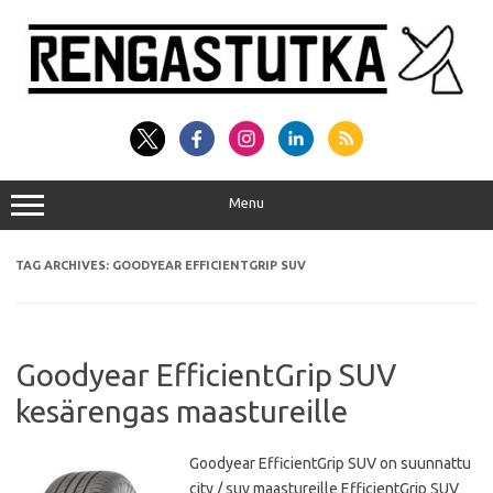
Skip
to
content
Menu
TAG ARCHIVES:
GOODYEAR EFFICIENTGRIP SUV
Goodyear EfficientGrip SUV
kesärengas maastureille
Goodyear EfficientGrip SUV on suunnattu
city / suv maastureille EfficientGrip SUV