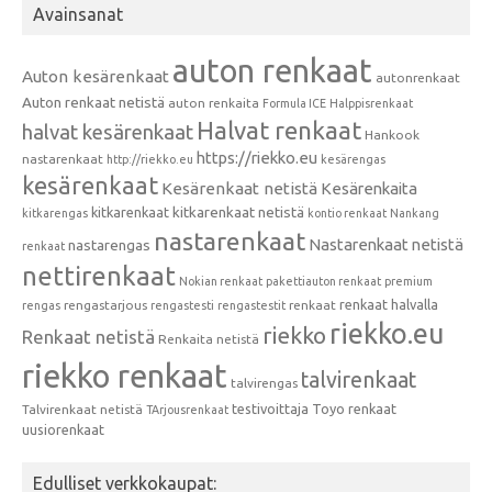
Avainsanat
auton renkaat
Auton kesärenkaat
autonrenkaat
Auton renkaat netistä
auton renkaita
Formula ICE
Halppisrenkaat
Halvat renkaat
halvat kesärenkaat
Hankook
https://riekko.eu
nastarenkaat
http://riekko.eu
kesärengas
kesärenkaat
Kesärenkaat netistä
Kesärenkaita
kitkarenkaat
kitkarenkaat netistä
kitkarengas
kontio renkaat
Nankang
nastarenkaat
Nastarenkaat netistä
nastarengas
renkaat
nettirenkaat
Nokian renkaat
pakettiauton renkaat
premium
renkaat halvalla
rengastarjous
renkaat
rengas
rengastesti
rengastestit
riekko.eu
riekko
Renkaat netistä
Renkaita netistä
riekko renkaat
talvirenkaat
talvirengas
testivoittaja
Toyo renkaat
Talvirenkaat netistä
TArjousrenkaat
uusiorenkaat
Edulliset verkkokaupat: