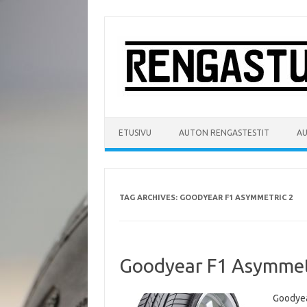
Skip
to
content
ETUSIVU
AUTON RENGASTESTIT
A
TAG ARCHIVES:
GOODYEAR F1 ASYMMETRIC 2
Goodyear F1 Asymmetr
Goodyea