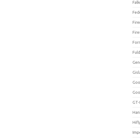
Falk
Fed
Fir
Fir
For
Ful
Gen
Gis
Goo
Goo
GT-
Han
Hifl
Impe