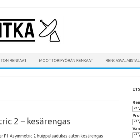
UTON RENKAAT
MOOTTORIPYÖRÄN RENKAAT
RENGASVALMISTAJ
ET
Ren
Pro
ic 2 – kesärengas
Van
r F1 Asymmetric 2 huippulaadukas auton kesärengas