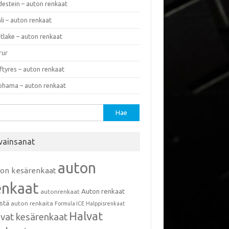
destein – auton renkaat
li – auton renkaat
tlake – auton renkaat
rur
ftyres – auton renkaat
ohama – auton renkaat
u:
vainsanat
auton
ton kesärenkaat
enkaat
Auton renkaat
autonrenkaat
istä
auton renkaita
Formula ICE
Halppisrenkaat
Halvat
lvat kesärenkaat