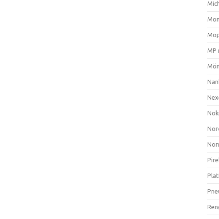
Mich
Mom
Mop
MP 
Mön
Nan
Nex
Nok
Nor
Nor
Pire
Plat
Pne
Ren