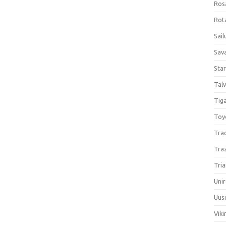
Ros
Rota
Sail
Sav
Sta
Talv
Tiga
Toy
Tra
Tra
Tria
Unir
Uus
Viki