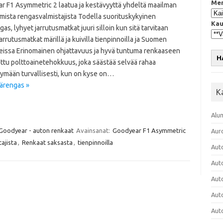
Mer
r F1 Asymmetric 2 laatua ja kestävyyttä yhdeltä maailman
mista rengasvalmistajista Todella suorituskykyinen
Kau
as, lyhyet jarrutusmatkat juuri silloin kun sitä tarvitaan
arrutusmatkat märillä ja kuivilla tienpinnoilla ja Suomen
eissa Erinomainen ohjattavuus ja hyvä tuntuma renkaaseen
H
ttu polttoainetehokkuus, joka säästää selvää rahaa
ymään turvallisesti, kun on kyse on…
ärengas »
K
Alu
Goodyear - auton renkaat
Avainsanat:
Goodyear F1 Asymmetric
Aur
ajista
,
Renkaat saksasta
,
tienpinnoilla
Aut
Aut
Aut
Aut
Aut