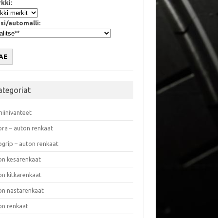
kki:
si/automalli:
AE
ategoriat
miinivanteet
ora – auton renkaat
ogrip – auton renkaat
on kesärenkaat
on kitkarenkaat
on nastarenkaat
on renkaat