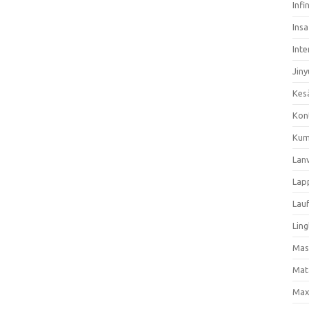
Infi
Ins
Inte
Jiny
Kes
Kon
Kum
Lan
Lap
Lau
Ling
Mas
Mat
Max