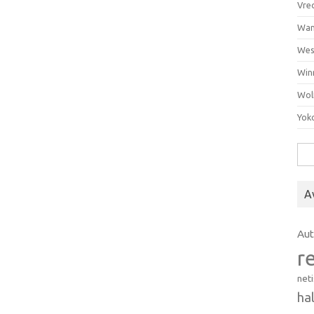
Vre
Wan
Wes
Win
Wol
Yok
Hak
A
Au
r
net
ha