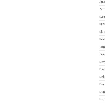
Aut
Avo
Bar
BFG
Blac
Bri
Con
Coo
Dav
Day
Deli
Dia
Dun
Eco