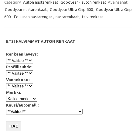
e
t
t
i
Category:
Auton nastarenkaat
Goodyear - auton renkaat
Avainsanat:
b
t
s
l
Goodyear nastarenkaat
,
Goodyear Ultra Grip 600
,
Goodyear Ultra Grip
o
e
A
o
r
p
600 - Edullinen nastarengas
,
nastarenkaat
,
talvirenkaat
k
p
ETSI HALVIMMAT AUTON RENKAAT
Renkaan leveys:
Profiilisuhde:
Vannekoko:
Merkki:
Kausi/automalli:
HAE