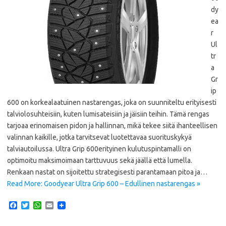
dy
ea
r
Ul
tr
a
Gr
ip
600 on korkealaatuinen nastarengas, joka on suunniteltu erityisesti
talviolosuhteisiin, kuten lumisateisiin ja jäisiin teihin. Tämä rengas
tarjoaa erinomaisen pidon ja hallinnan, mikä tekee siitä ihanteellisen
valinnan kaikille, jotka tarvitsevat luotettavaa suorituskykyä
talviautoilussa. Ultra Grip 600erityinen kulutuspintamalli on
optimoitu maksimoimaan tarttuvuus sekä jäällä että lumella.
Renkaan nastat on sijoitettu strategisesti parantamaan pitoa ja…
Read More: Goodyear Ultra Grip 600 – Edullinen nastarengas »
F
T
W
E
a
w
h
m
c
i
a
a