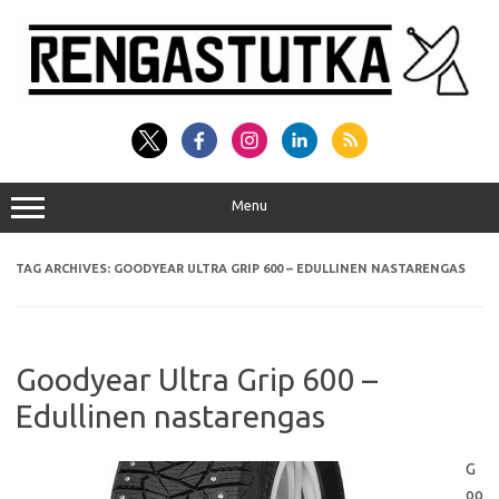
Skip
to
content
Menu
TAG ARCHIVES:
GOODYEAR ULTRA GRIP 600 – EDULLINEN NASTARENGAS
Goodyear Ultra Grip 600 –
Edullinen nastarengas
G
oo