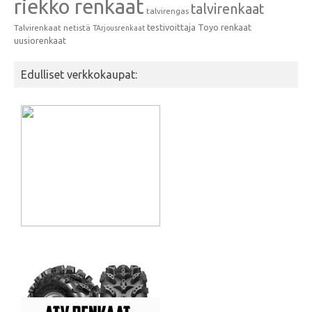
riekko renkaat
talvirenkaat
talvirengas
testivoittaja
Toyo renkaat
Talvirenkaat netistä
TArjousrenkaat
uusiorenkaat
Edulliset verkkokaupat: