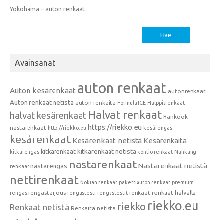
Yokohama – auton renkaat
Haku:
Avainsanat
auton renkaat
Auton kesärenkaat
autonrenkaat
Auton renkaat netistä
auton renkaita
Formula ICE
Halppisrenkaat
Halvat renkaat
halvat kesärenkaat
Hankook
https://riekko.eu
nastarenkaat
http://riekko.eu
kesärengas
kesärenkaat
Kesärenkaat netistä
Kesärenkaita
kitkarenkaat
kitkarenkaat netistä
kitkarengas
kontio renkaat
Nankang
nastarenkaat
Nastarenkaat netistä
nastarengas
renkaat
nettirenkaat
Nokian renkaat
pakettiauton renkaat
premium
renkaat halvalla
rengastarjous
renkaat
rengas
rengastesti
rengastestit
riekko.eu
riekko
Renkaat netistä
Renkaita netistä