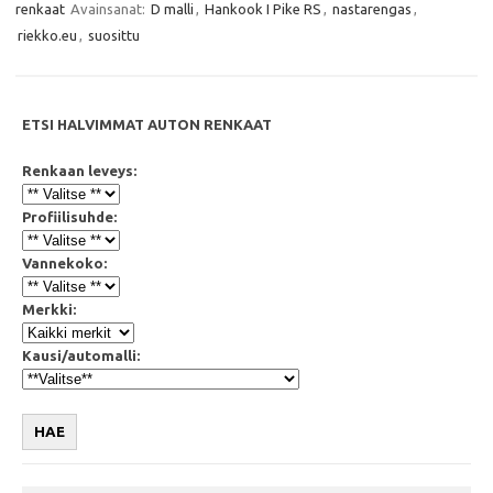
b
t
s
l
renkaat
Avainsanat:
D malli
,
Hankook I Pike RS
,
nastarengas
,
o
e
A
o
r
p
riekko.eu
,
suosittu
k
p
ETSI HALVIMMAT AUTON RENKAAT
Renkaan leveys:
Profiilisuhde:
Vannekoko:
Merkki:
Kausi/automalli:
HAE