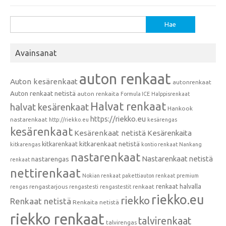
Haku:
Avainsanat
auton renkaat
Auton kesärenkaat
autonrenkaat
Auton renkaat netistä
auton renkaita
Formula ICE
Halppisrenkaat
Halvat renkaat
halvat kesärenkaat
Hankook
https://riekko.eu
nastarenkaat
http://riekko.eu
kesärengas
kesärenkaat
Kesärenkaat netistä
Kesärenkaita
kitkarenkaat
kitkarenkaat netistä
kitkarengas
kontio renkaat
Nankang
nastarenkaat
Nastarenkaat netistä
nastarengas
renkaat
nettirenkaat
Nokian renkaat
pakettiauton renkaat
premium
renkaat halvalla
rengastarjous
renkaat
rengas
rengastesti
rengastestit
riekko.eu
riekko
Renkaat netistä
Renkaita netistä
riekko renkaat
talvirenkaat
talvirengas