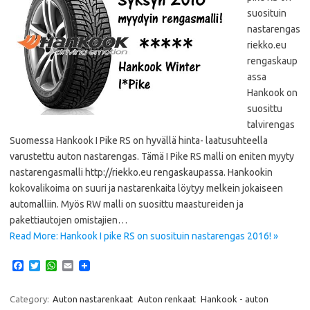
suosituin
nastarengas
riekko.eu
rengaskaup
assa
Hankook on
suosittu
talvirengas
Suomessa Hankook I Pike RS on hyvällä hinta- laatusuhteella
varustettu auton nastarengas. Tämä I Pike RS malli on eniten myyty
nastarengasmalli http://riekko.eu rengaskaupassa. Hankookin
kokovalikoima on suuri ja nastarenkaita löytyy melkein jokaiseen
automalliin. Myös RW malli on suosittu maastureiden ja
pakettiautojen omistajien…
Read More: Hankook I pike RS on suosituin nastarengas 2016! »
F
T
W
E
a
w
h
m
c
i
a
a
e
t
t
i
Category:
Auton nastarenkaat
Auton renkaat
Hankook - auton