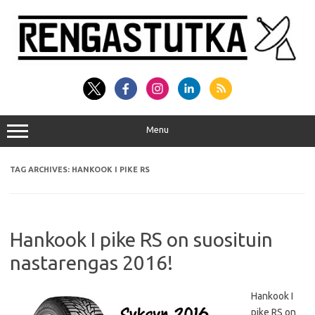
Skip
to
content
Menu
TAG ARCHIVES:
HANKOOK I PIKE RS
Hankook I pike RS on suosituin
nastarengas 2016!
Hankook I
pike RS on