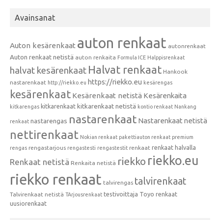
Avainsanat
auton renkaat
Auton kesärenkaat
autonrenkaat
Auton renkaat netistä
auton renkaita
Formula ICE
Halppisrenkaat
Halvat renkaat
halvat kesärenkaat
Hankook
https://riekko.eu
nastarenkaat
http://riekko.eu
kesärengas
kesärenkaat
Kesärenkaat netistä
Kesärenkaita
kitkarenkaat
kitkarenkaat netistä
kitkarengas
kontio renkaat
Nankang
nastarenkaat
Nastarenkaat netistä
nastarengas
renkaat
nettirenkaat
Nokian renkaat
pakettiauton renkaat
premium
renkaat halvalla
rengastarjous
renkaat
rengas
rengastesti
rengastestit
riekko.eu
riekko
Renkaat netistä
Renkaita netistä
riekko renkaat
talvirenkaat
talvirengas
testivoittaja
Toyo renkaat
Talvirenkaat netistä
TArjousrenkaat
uusiorenkaat