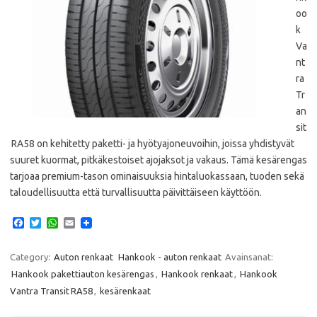
oo
k
Va
nt
ra
Tr
an
sit
RA58 on kehitetty paketti- ja hyötyajoneuvoihin, joissa yhdistyvät
suuret kuormat, pitkäkestoiset ajojaksot ja vakaus. Tämä kesärengas
tarjoaa premium-tason ominaisuuksia hintaluokassaan, tuoden sekä
taloudellisuutta että turvallisuutta päivittäiseen käyttöön.
F
T
W
E
a
w
h
m
c
i
a
a
e
t
t
i
Category:
Auton renkaat
Hankook - auton renkaat
Avainsanat:
b
t
s
l
Hankook pakettiauton kesärengas
,
Hankook renkaat
,
Hankook
o
e
A
o
r
p
Vantra Transit RA58
,
kesärenkaat
k
p