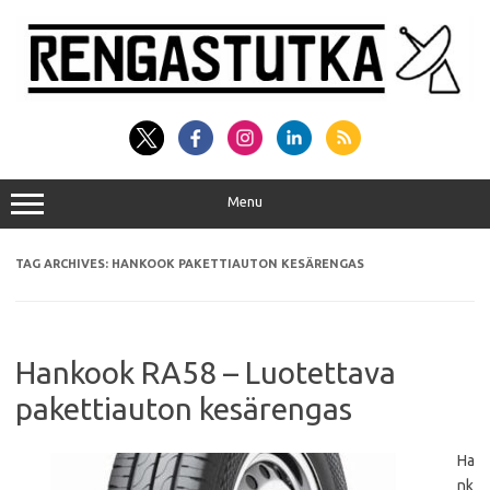
Skip
to
content
Menu
TAG ARCHIVES:
HANKOOK PAKETTIAUTON KESÄRENGAS
Hankook RA58 – Luotettava
pakettiauton kesärengas
Ha
nk