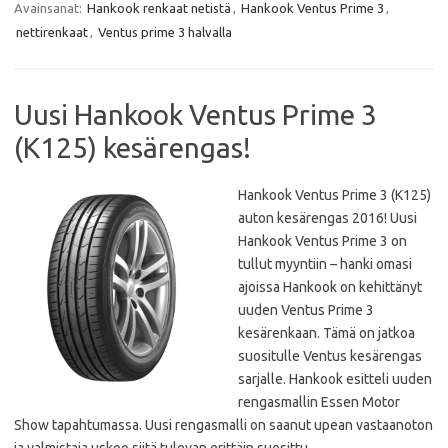
b
t
s
l
Avainsanat:
Hankook renkaat netistä
,
Hankook Ventus Prime 3
,
o
e
A
o
r
p
nettirenkaat
,
Ventus prime 3 halvalla
k
p
Uusi Hankook Ventus Prime 3
(K125) kesärengas!
Hankook Ventus Prime 3 (K125)
auton kesärengas 2016! Uusi
Hankook Ventus Prime 3 on
tullut myyntiin – hanki omasi
ajoissa Hankook on kehittänyt
uuden Ventus Prime 3
kesärenkaan. Tämä on jatkoa
suositulle Ventus kesärengas
sarjalle. Hankook esitteli uuden
rengasmallin Essen Motor
Show tapahtumassa. Uusi rengasmalli on saanut upean vastaanoton
ja valmistaja uskoo siitä tulevan erittäin suosittu…