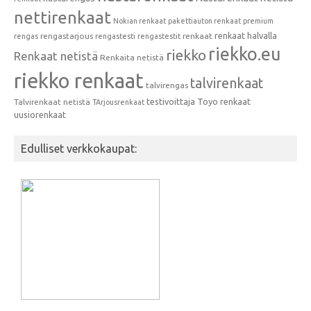
nettirenkaat
Nokian renkaat
pakettiauton renkaat
premium
renkaat halvalla
rengastarjous
renkaat
rengas
rengastesti
rengastestit
riekko.eu
riekko
Renkaat netistä
Renkaita netistä
riekko renkaat
talvirenkaat
talvirengas
testivoittaja
Toyo renkaat
Talvirenkaat netistä
TArjousrenkaat
uusiorenkaat
Edulliset verkkokaupat: