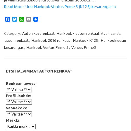
Read More: Uusi Hankook Ventus Prime 3 (K125) kesärengas! »
F
T
W
E
a
w
h
m
c
i
a
a
e
t
t
i
Category:
Auton kesärenkaat
Hankook - auton renkaat
Avainsanat:
b
t
s
l
auton renkaat
,
Hankook 2016 renkaat
,
Hankook K125
,
Hankook uusin
o
e
A
o
r
p
kesärengas
,
Hankook Ventus Prime 3
,
Ventus Prime3
k
p
ETSI HALVIMMAT AUTON RENKAAT
Renkaan leveys:
Profiilisuhde:
Vannekoko:
Merkki: