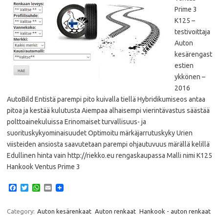
Prime 3
K125 –
testivoittaja
Auton
kesärengast
estien
ykkönen –
2016
AutoBild Entistä parempi pito kuivalla tiellä Hybridikumiseos antaa
pitoa ja kestää kulutusta Aiempaa alhaisempi vierintävastus säästää
polttoainekuluissa Erinomaiset turvallisuus- ja
suorituskykyominaisuudet Optimoitu märkäjarrutuskyky Urien
viisteiden ansiosta saavutetaan parempi ohjautuvuus märällä kelillä
Edullinen hinta vain http://riekko.eu rengaskaupassa Malli nimi K125
Hankook Ventus Prime 3
F
T
W
E
a
w
h
m
c
i
a
a
e
t
t
i
Category:
Auton kesärenkaat
Auton renkaat
Hankook - auton renkaat