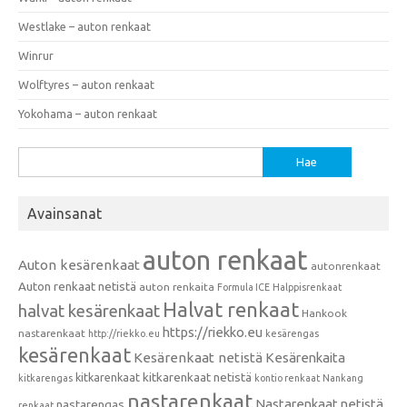
Westlake – auton renkaat
Winrur
Wolftyres – auton renkaat
Yokohama – auton renkaat
Haku:
Avainsanat
auton renkaat
Auton kesärenkaat
autonrenkaat
Auton renkaat netistä
auton renkaita
Formula ICE
Halppisrenkaat
Halvat renkaat
halvat kesärenkaat
Hankook
https://riekko.eu
nastarenkaat
http://riekko.eu
kesärengas
kesärenkaat
Kesärenkaat netistä
Kesärenkaita
kitkarenkaat
kitkarenkaat netistä
kitkarengas
kontio renkaat
Nankang
nastarenkaat
Nastarenkaat netistä
nastarengas
renkaat