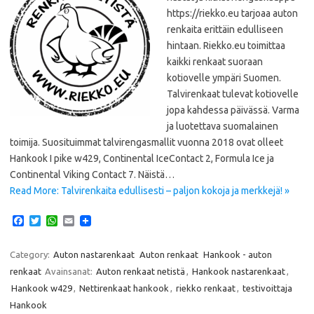
https://riekko.eu tarjoaa auton
renkaita erittäin edulliseen
hintaan. Riekko.eu toimittaa
kaikki renkaat suoraan
kotiovelle ympäri Suomen.
Talvirenkaat tulevat kotiovelle
jopa kahdessa päivässä. Varma
ja luotettava suomalainen
toimija. Suosituimmat talvirengasmallit vuonna 2018 ovat olleet
Hankook I pike w429, Continental IceContact 2, Formula Ice ja
Continental Viking Contact 7. Näistä…
Read More: Talvirenkaita edullisesti – paljon kokoja ja merkkejä! »
F
T
W
E
a
w
h
m
c
i
a
a
e
t
t
i
Category:
Auton nastarenkaat
Auton renkaat
Hankook - auton
b
t
s
l
renkaat
Avainsanat:
Auton renkaat netistä
,
Hankook nastarenkaat
,
o
e
A
o
r
p
Hankook w429
,
Nettirenkaat hankook
,
riekko renkaat
,
testivoittaja
k
p
Hankook