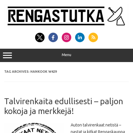
Skip
to
content
Menu
TAG ARCHIVES:
HANKOOK W429
Talvirenkaita edullisesti – paljon
kokoja ja merkkejä!
Auton talvirenkaat netistä –
nastat ja kitkat Rengaskauppa