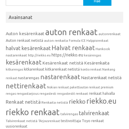
Avainsanat
auton renkaat
Auton kesärenkaat
autonrenkaat
Auton renkaat netistä
auton renkaita
Formula ICE
Halppisrenkaat
Halvat renkaat
halvat kesärenkaat
Hankook
https://riekko.eu
nastarenkaat
http://riekko.eu
kesärengas
kesärenkaat
Kesärenkaat netistä
Kesärenkaita
kitkarenkaat
kitkarenkaat netistä
kitkarengas
kontio renkaat
Nankang
nastarenkaat
Nastarenkaat netistä
nastarengas
renkaat
nettirenkaat
Nokian renkaat
pakettiauton renkaat
premium
renkaat halvalla
rengastarjous
renkaat
rengas
rengastesti
rengastestit
riekko.eu
riekko
Renkaat netistä
Renkaita netistä
riekko renkaat
talvirenkaat
talvirengas
testivoittaja
Toyo renkaat
Talvirenkaat netistä
TArjousrenkaat
uusiorenkaat