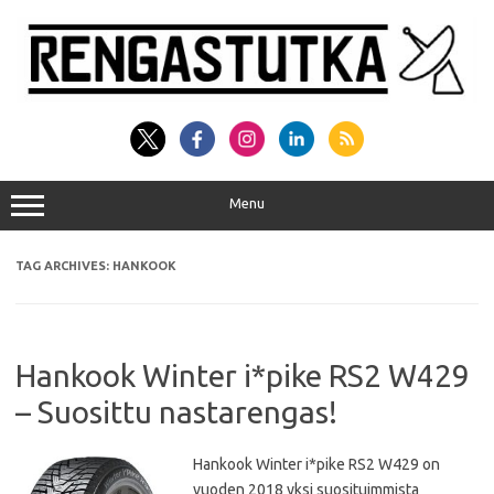
Skip
to
content
Menu
TAG ARCHIVES:
HANKOOK
Hankook Winter i*pike RS2 W429‎
– Suosittu nastarengas!
Hankook Winter i*pike RS2 W429 on
vuoden 2018 yksi suosituimmista