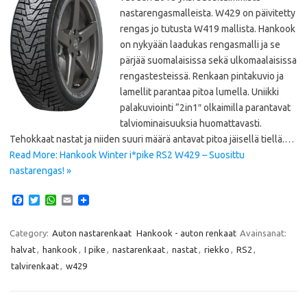
nastarengasmalleista. W429 on päivitetty
rengas jo tutusta W419 mallista. Hankook
on nykyään laadukas rengasmalli ja se
pärjää suomalaisissa sekä ulkomaalaisissa
rengastesteissä. Renkaan pintakuvio ja
lamellit parantaa pitoa lumella. Uniikki
palakuviointi ”2in1″ olkaimilla parantavat
talviominaisuuksia huomattavasti.
Tehokkaat nastat ja niiden suuri määrä antavat pitoa jäisellä tiellä.…
Read More: Hankook Winter i*pike RS2 W429‎ – Suosittu
nastarengas! »
F
T
W
E
a
w
h
m
c
i
a
a
e
t
t
i
Category:
Auton nastarenkaat
Hankook - auton renkaat
Avainsanat:
b
t
s
l
halvat
,
hankook
,
I pike
,
nastarenkaat
,
nastat
,
riekko
,
RS2
,
o
e
A
o
r
p
talvirenkaat
,
w429
k
p