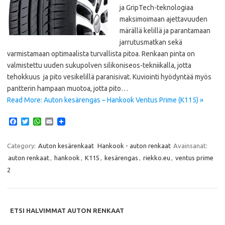
ja GripTech-teknologiaa
maksimoimaan ajettavuuden
märällä kelillä ja parantamaan
jarrutusmatkan sekä
varmistamaan optimaalista turvallista pitoa. Renkaan pinta on
valmistettu uuden sukupolven silikoniseos-tekniikalla, jotta
tehokkuus ja pito vesikelillä paranisivat. Kuviointi hyödyntää myös
pantterin hampaan muotoa, jotta pito…
Read More: Auton kesärengas – Hankook Ventus Prime (K115) »
F
T
W
E
a
w
h
m
c
i
a
a
e
t
t
i
Category:
Auton kesärenkaat
Hankook - auton renkaat
Avainsanat:
b
t
s
l
auton renkaat
,
hankook
,
K115
,
kesärengas
,
riekko.eu
,
ventus prime
o
e
A
o
r
p
2
k
p
ETSI HALVIMMAT AUTON RENKAAT