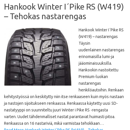
Hankook Winter I´Pike RS (W419)
– Tehokas nastarengas
Hankook Winter I´Pike RS
(W419) – nastarengas
Täysin
uudenlainen nastarengas
erinomaisilla lumi-ja
jääominaisuuksilla.
Hankookin nastoitettu
Premium-luokan
nastarengas
henkilöautoihin. Renkaan
kehitystyössä on keskitytty niin itse renkaaseen kuin myös nastaan
ja nastojen sijoitukseen renkaassa. Renkaassa käytetty uusi 5D-
nastatyyppi on suunniteltu juuri Winter i Pike RS -rengasta
varten. Uudet tähdenmalliset nastat parantavat huimasti pitoa.
Renkaassa on 16 nastariviä, mikä varmistaa tehokkaan…
Read More: Hankook Winter I´Pike RS (W419) – Tehokas