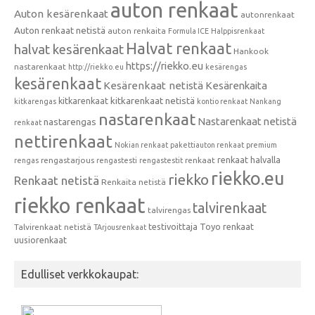
auton renkaat
Auton kesärenkaat
autonrenkaat
Auton renkaat netistä
auton renkaita
Formula ICE
Halppisrenkaat
Halvat renkaat
halvat kesärenkaat
Hankook
https://riekko.eu
nastarenkaat
http://riekko.eu
kesärengas
kesärenkaat
Kesärenkaat netistä
Kesärenkaita
kitkarenkaat
kitkarenkaat netistä
kitkarengas
kontio renkaat
Nankang
nastarenkaat
Nastarenkaat netistä
nastarengas
renkaat
nettirenkaat
Nokian renkaat
pakettiauton renkaat
premium
renkaat halvalla
rengastarjous
renkaat
rengas
rengastesti
rengastestit
riekko.eu
riekko
Renkaat netistä
Renkaita netistä
riekko renkaat
talvirenkaat
talvirengas
testivoittaja
Toyo renkaat
Talvirenkaat netistä
TArjousrenkaat
uusiorenkaat
Edulliset verkkokaupat: