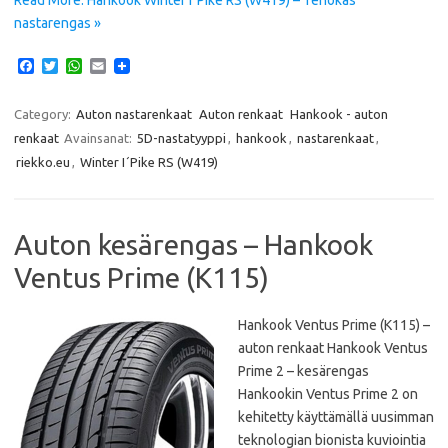
nastarengas »
F
T
W
E
a
w
h
m
c
i
a
a
e
t
t
i
Category:
Auton nastarenkaat
Auton renkaat
Hankook - auton
b
t
s
l
renkaat
Avainsanat:
5D-nastatyyppi
,
hankook
,
nastarenkaat
,
o
e
A
o
r
p
riekko.eu
,
Winter I´Pike RS (W419)
k
p
Auton kesärengas – Hankook
Ventus Prime (K115)
Hankook Ventus Prime (K115) –
auton renkaat Hankook Ventus
Prime 2 – kesärengas
Hankookin Ventus Prime 2 on
kehitetty käyttämällä uusimman
teknologian bionista kuviointia