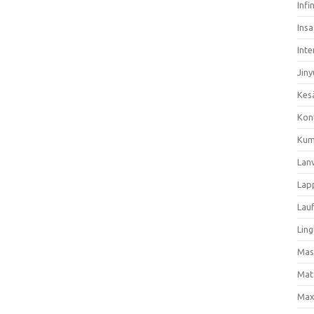
Infi
Ins
Inte
Jiny
Kes
Kon
Kum
Lan
Lap
Lau
Ling
Mas
Mat
Max