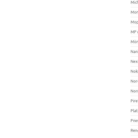
Mich
Mom
Mop
MP 
Mön
Nan
Nex
Nok
Nor
Nor
Pire
Plat
Pne
Ren