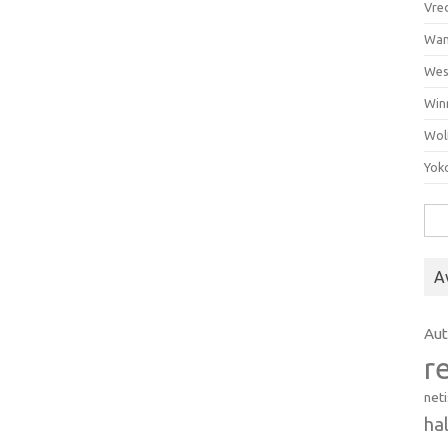
Vre
Wan
Wes
Win
Wol
Yok
Hak
A
Au
r
net
ha