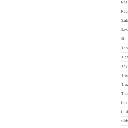
Ros
Rota
Sail
Sav
Sta
Talv
Tiga
Toy
Tra
Tra
Tria
Unir
Uus
Viki