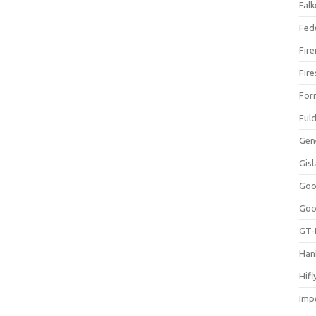
Falk
Fed
Fir
Fir
For
Ful
Gen
Gis
Goo
Goo
GT-
Han
Hifl
Impe