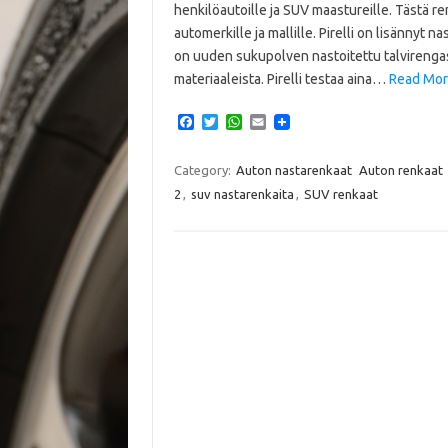
henkilöautoille ja SUV maastureille. Tästä re
automerkille ja mallille. Pirelli on lisännyt
on uuden sukupolven nastoitettu talvirenga
materiaaleista. Pirelli testaa aina…
Read More
F
T
W
E
a
w
h
m
c
i
a
a
e
t
t
i
Category:
Auton nastarenkaat
Auton renkaat
b
t
s
l
2
,
suv nastarenkaita
,
SUV renkaat
o
e
A
o
r
p
k
p