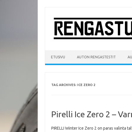
Skip
to
content
ETUSIVU
AUTON RENGASTESTIT
A
TAG ARCHIVES:
ICE ZERO 2
Pirelli Ice Zero 2 – V
PIRELLI Winter Ice Zero 2 on paras valinta ta