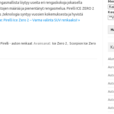
Mer
ngasmallista löytyy useita eri rengaskokoja jokaisella
 nastojen määrää ja pienentänyt rengasmelua. Pirelli ICE ZERO 2
Kau
s ,teknologia syntyy vuosien kokemuksesta ja hyvistä
: Pirelli Ice Zero 2 – Varma valinta SUV renkaaksi! »
H
Pirelli - auton renkaat
Avainsanat:
Ice Zero 2
,
Scorpion Ice Zero
K
Alu
Aur
Aut
Aut
Aut
Aut
Aut