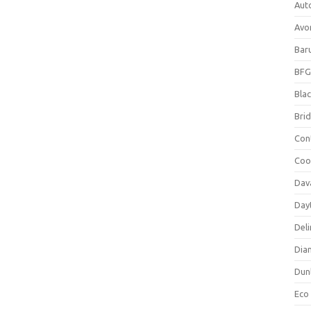
Aut
Avo
Bar
BFG
Blac
Bri
Con
Coo
Dav
Day
Deli
Dia
Dun
Eco