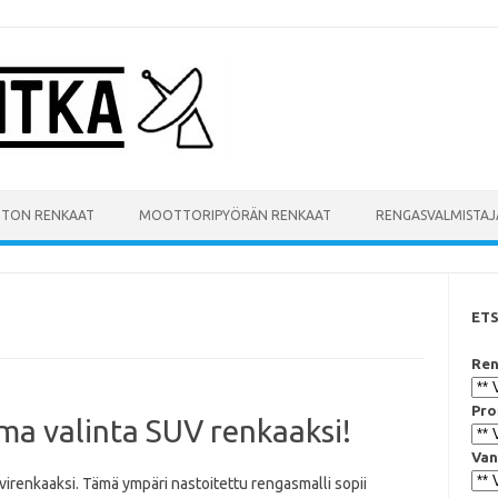
UTON RENKAAT
MOOTTORIPYÖRÄN RENKAAT
RENGASVALMISTAJ
ET
Ren
Pro
arma valinta SUV renkaaksi!
Van
lvirenkaaksi. Tämä ympäri nastoitettu rengasmalli sopii