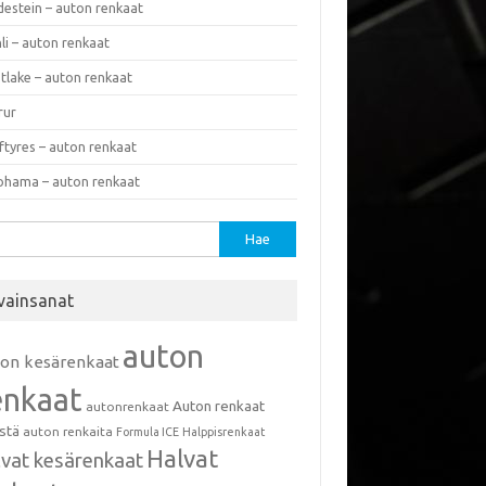
destein – auton renkaat
li – auton renkaat
tlake – auton renkaat
rur
ftyres – auton renkaat
ohama – auton renkaat
u:
vainsanat
auton
ton kesärenkaat
enkaat
Auton renkaat
autonrenkaat
istä
auton renkaita
Formula ICE
Halppisrenkaat
Halvat
lvat kesärenkaat