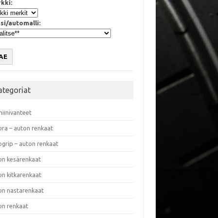
kki:
si/automalli:
AE
ategoriat
miinivanteet
ora – auton renkaat
ogrip – auton renkaat
on kesärenkaat
on kitkarenkaat
on nastarenkaat
on renkaat