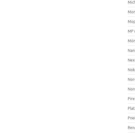
Mich
Mom
Mop
MP 
Mön
Nan
Nex
Nok
Nor
Nor
Pire
Plat
Pne
Ren