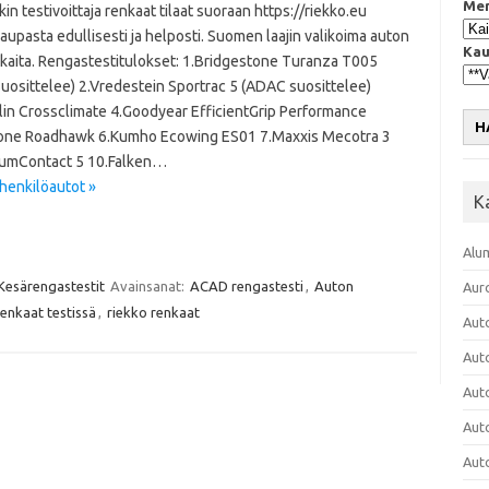
Mer
in testivoittaja renkaat tilaat suoraan https://riekko.eu
upasta edullisesti ja helposti. Suomen laajin valikoima auton
Kau
kaita. Rengastestitulokset: 1.Bridgestone Turanza T005
uosittelee) 2.Vredestein Sportrac 5 (ADAC suosittelee)
lin Crossclimate 4.Goodyear EfficientGrip Performance
H
tone Roadhawk 6.Kumho Ecowing ES01 7.Maxxis Mecotra 3
iumContact 5 10.Falken…
henkilöautot »
K
Alu
Kesärengastestit
Avainsanat:
ACAD rengastesti
,
Auton
Aur
enkaat testissä
,
riekko renkaat
Aut
Aut
Aut
Aut
Aut