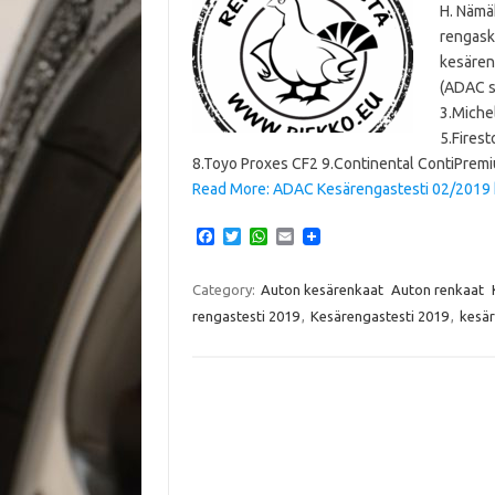
H. Nämäk
rengaska
kesären
(ADAC s
3.Miche
5.Fires
8.Toyo Proxes CF2 9.Continental ContiPrem
Read More: ADAC Kesärengastesti 02/2019 
F
T
W
E
a
w
h
m
c
i
a
a
e
t
t
i
Category:
Auton kesärenkaat
Auton renkaat
b
t
s
l
rengastesti 2019
,
Kesärengastesti 2019
,
kesär
o
e
A
o
r
p
k
p