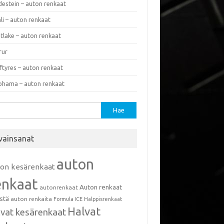
destein – auton renkaat
li – auton renkaat
tlake – auton renkaat
rur
ftyres – auton renkaat
ohama – auton renkaat
u:
vainsanat
auton
ton kesärenkaat
enkaat
Auton renkaat
autonrenkaat
istä
auton renkaita
Formula ICE
Halppisrenkaat
Halvat
lvat kesärenkaat