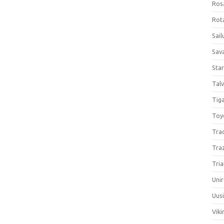
Ros
Rota
Sail
Sav
Sta
Talv
Tiga
Toy
Tra
Tra
Tria
Unir
Uus
Viki