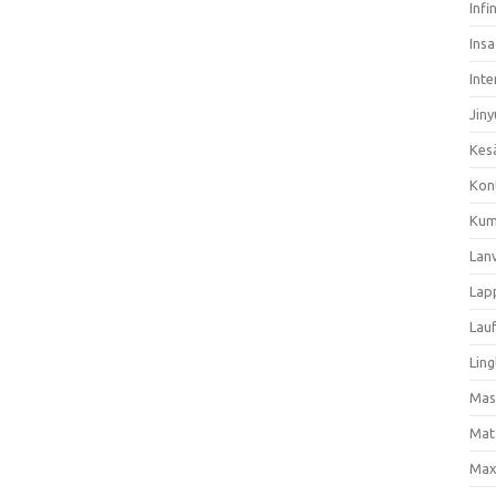
Infi
Ins
Inte
Jiny
Kes
Kon
Kum
Lan
Lap
Lau
Ling
Mas
Mat
Max