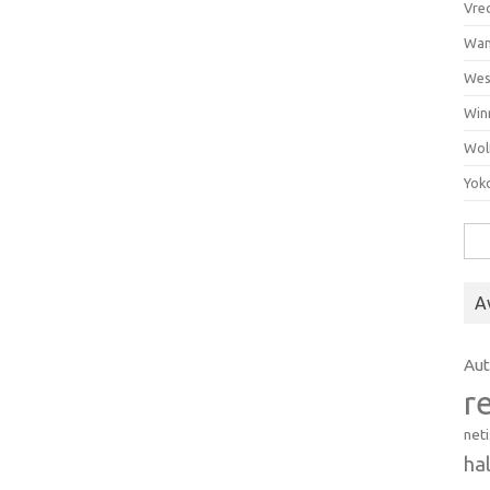
Vre
Wan
Wes
Win
Wol
Yok
Hak
A
Au
r
net
ha