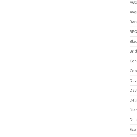
Aut
Avo
Bar
BFG
Blac
Bri
Con
Coo
Dav
Day
Deli
Dia
Dun
Eco