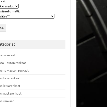
kki:
si/automalli:
AE
ategoriat
miinivanteet
ora – auton renkaat
ogrip – auton renkaat
on kesärenkaat
on kitkarenkaat
on nastarenkaat
on renkaat