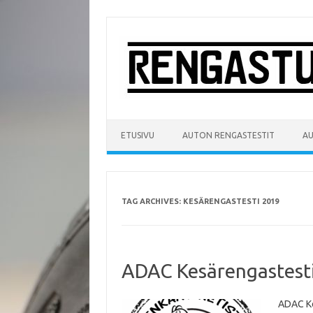
Skip
to
content
ETUSIVU
AUTON RENGASTESTIT
A
TAG ARCHIVES:
KESÄRENGASTESTI 2019
ADAC Kesärengastesti
ADAC Ke