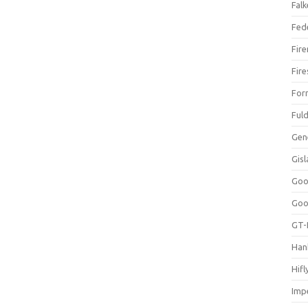
Falk
Fed
Fir
Fir
For
Ful
Gen
Gis
Goo
Goo
GT-
Han
Hifl
Impe