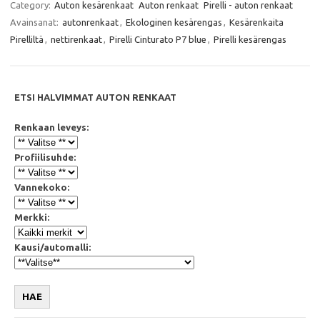
e
t
t
i
Category:
Auton kesärenkaat
Auton renkaat
Pirelli - auton renkaat
b
t
s
l
Avainsanat:
autonrenkaat
,
Ekologinen kesärengas
,
Kesärenkaita
o
e
A
o
r
p
Pirelliltä
,
nettirenkaat
,
Pirelli Cinturato P7 blue
,
Pirelli kesärengas
k
p
ETSI HALVIMMAT AUTON RENKAAT
Renkaan leveys:
Profiilisuhde:
Vannekoko:
Merkki:
Kausi/automalli:
HAE