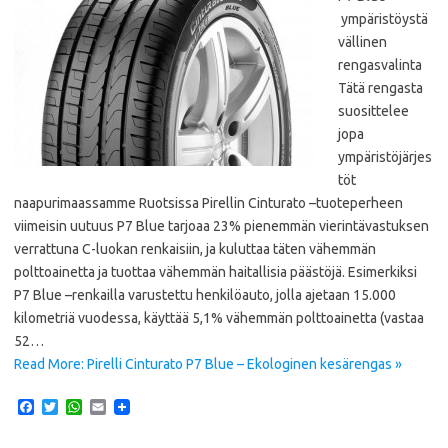
ympäristöystä
vällinen
rengasvalinta
Tätä rengasta
suosittelee
jopa
ympäristöjärjes
töt
naapurimaassamme Ruotsissa Pirellin Cinturato –tuoteperheen
viimeisin uutuus P7 Blue tarjoaa 23% pienemmän vierintävastuksen
verrattuna C-luokan renkaisiin, ja kuluttaa täten vähemmän
polttoainetta ja tuottaa vähemmän haitallisia päästöjä. Esimerkiksi
P7 Blue –renkailla varustettu henkilöauto, jolla ajetaan 15.000
kilometriä vuodessa, käyttää 5,1% vähemmän polttoainetta (vastaa
52…
Read More: Pirelli Cinturato P7 Blue – Ekologinen kesärengas »
F
T
W
E
a
w
h
m
c
i
a
a