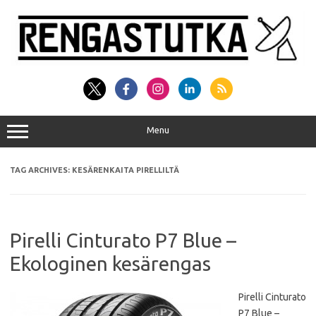
Skip
to
content
Menu
TAG ARCHIVES:
KESÄRENKAITA PIRELLILTÄ
Pirelli Cinturato P7 Blue –
Ekologinen kesärengas
Pirelli Cinturato
P7 Blue –