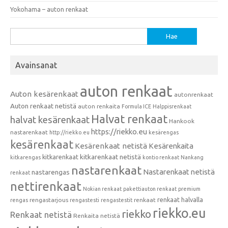
Yokohama – auton renkaat
Haku:
Avainsanat
auton renkaat
Auton kesärenkaat
autonrenkaat
Auton renkaat netistä
auton renkaita
Formula ICE
Halppisrenkaat
Halvat renkaat
halvat kesärenkaat
Hankook
https://riekko.eu
nastarenkaat
http://riekko.eu
kesärengas
kesärenkaat
Kesärenkaat netistä
Kesärenkaita
kitkarenkaat
kitkarenkaat netistä
kitkarengas
kontio renkaat
Nankang
nastarenkaat
Nastarenkaat netistä
nastarengas
renkaat
nettirenkaat
Nokian renkaat
pakettiauton renkaat
premium
renkaat halvalla
rengastarjous
renkaat
rengas
rengastesti
rengastestit
riekko.eu
riekko
Renkaat netistä
Renkaita netistä