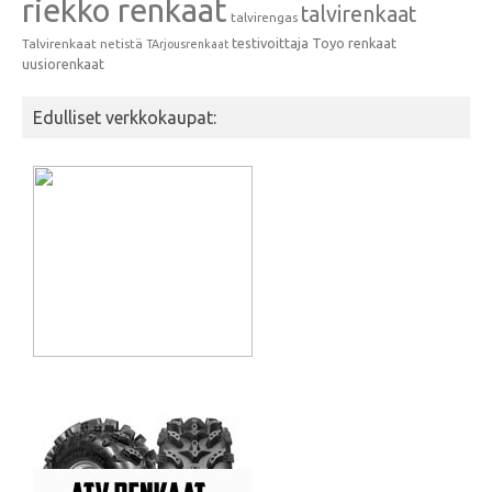
riekko renkaat
talvirenkaat
talvirengas
testivoittaja
Toyo renkaat
Talvirenkaat netistä
TArjousrenkaat
uusiorenkaat
Edulliset verkkokaupat: