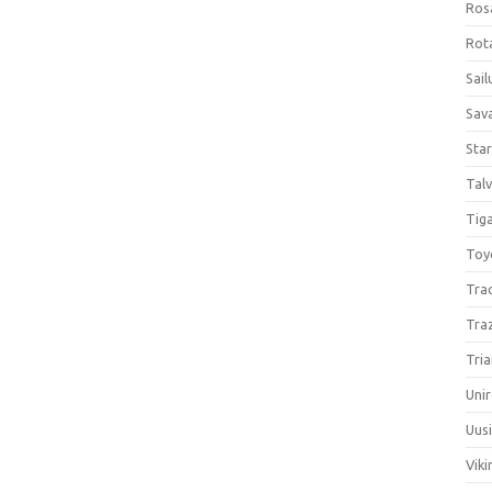
Ros
Rota
Sail
Sav
Sta
Talv
Tiga
Toy
Tra
Tra
Tria
Unir
Uus
Viki