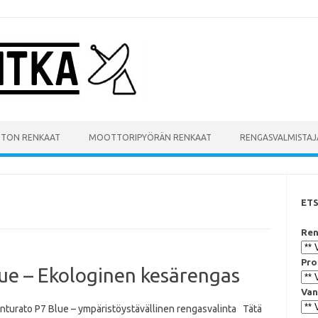
UTON RENKAAT
MOOTTORIPYÖRÄN RENKAAT
RENGASVALMISTAJ
ET
Ren
Pro
Blue – Ekologinen kesärengas
Van
Cinturato P7 Blue – ympäristöystävällinen rengasvalinta Tätä