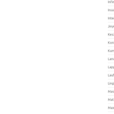
Infi
Ins
Inte
Jiny
Kes
Kon
Kum
Lan
Lap
Lau
Ling
Mas
Mat
Max