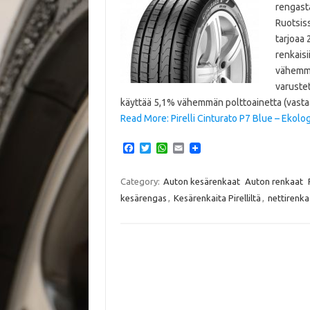
rengast
Ruotsiss
tarjoaa
renkaisi
vähemmän
varustet
käyttää 5,1% vähemmän polttoainetta (vast
Read More: Pirelli Cinturato P7 Blue – Ekol
F
T
W
E
a
w
h
m
c
i
a
a
e
t
t
i
Category:
Auton kesärenkaat
Auton renkaat
b
t
s
l
kesärengas
,
Kesärenkaita Pirelliltä
,
nettirenka
o
e
A
o
r
p
k
p