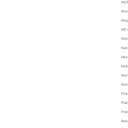
Mich
Mom
Mop
MP 
Mön
Nan
Nex
Nok
Nor
Nor
Pire
Plat
Pne
Ren