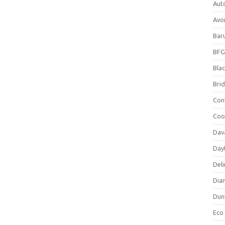
Aut
Avo
Bar
BFG
Blac
Bri
Con
Coo
Dav
Day
Deli
Dia
Dun
Eco