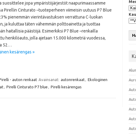
Mer
a suosittelee jopa ympäristöjärjestöt naapurimaassamme
a Pirellin Cinturato –tuoteperheen viimeisin uutuus P7 Blue
Kau
 23% pienemmän vierintävastuksen verrattuna C-luokan
in, ja kuluttaa täten vähemmän polttoainetta ja tuottaa
 haitallisia päästöjä. Esimerkiksi P7 Blue –renkailla
H
tu henkilöauto, jolla ajetaan 15.000 kilometriä vuodessa,
aa 52…
oginen kesärengas »
K
Alu
Pirelli - auton renkaat
Avainsanat:
autonrenkaat
,
Ekologinen
Aur
at
,
Pirelli Cinturato P7 blue
,
Pirelli kesärengas
Aut
Aut
Aut
Aut
Aut