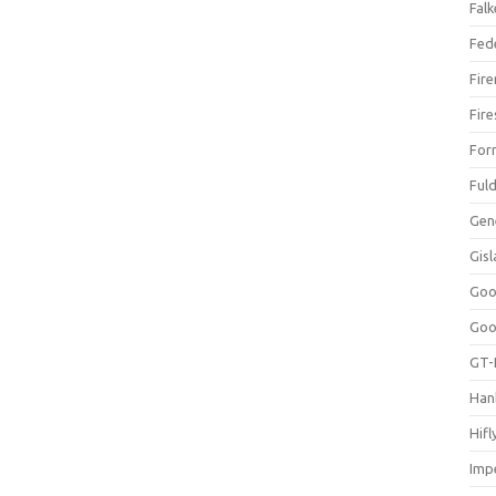
Falk
Fed
Fir
Fir
For
Ful
Gen
Gis
Goo
Goo
GT-
Han
Hifl
Impe