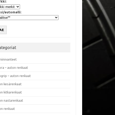
kki:
si/automalli:
AE
ategoriat
miinivanteet
ora – auton renkaat
ogrip – auton renkaat
on kesärenkaat
on kitkarenkaat
on nastarenkaat
on renkaat