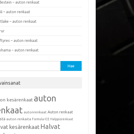
destein – auton renkaat
li – auton renkaat
tlake – auton renkaat
rur
ftyres – auton renkaat
ohama – auton renkaat
u:
vainsanat
auton
ton kesärenkaat
enkaat
Auton renkaat
autonrenkaat
istä
auton renkaita
Formula ICE
Halppisrenkaat
Halvat
lvat kesärenkaat