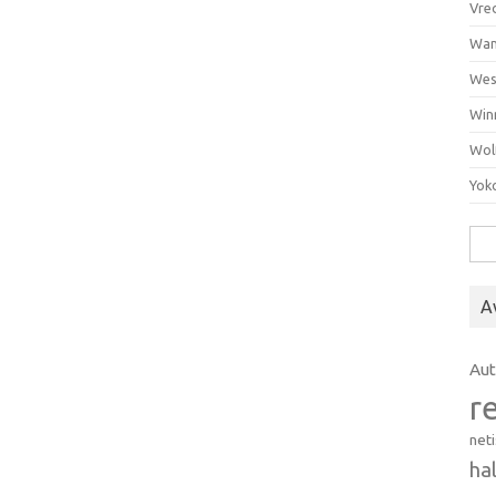
Vre
Wan
Wes
Win
Wol
Yok
Hak
A
Au
r
net
ha