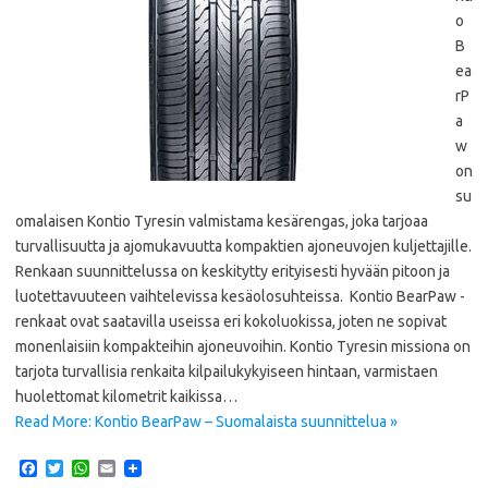
o
B
ea
rP
a
w
on
su
omalaisen Kontio Tyresin valmistama kesärengas, joka tarjoaa
turvallisuutta ja ajomukavuutta kompaktien ajoneuvojen kuljettajille.
Renkaan suunnittelussa on keskitytty erityisesti hyvään pitoon ja
luotettavuuteen vaihtelevissa kesäolosuhteissa. ​ Kontio BearPaw -
renkaat ovat saatavilla useissa eri kokoluokissa, joten ne sopivat
monenlaisiin kompakteihin ajoneuvoihin. Kontio Tyresin missiona on
tarjota turvallisia renkaita kilpailukykyiseen hintaan, varmistaen
huolettomat kilometrit kaikissa…
Read More: Kontio BearPaw – Suomalaista suunnittelua »
F
T
W
E
a
w
h
m