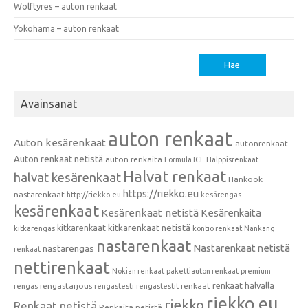
Wolftyres – auton renkaat
Yokohama – auton renkaat
Haku:
Avainsanat
auton renkaat
Auton kesärenkaat
autonrenkaat
Auton renkaat netistä
auton renkaita
Formula ICE
Halppisrenkaat
Halvat renkaat
halvat kesärenkaat
Hankook
https://riekko.eu
nastarenkaat
http://riekko.eu
kesärengas
kesärenkaat
Kesärenkaat netistä
Kesärenkaita
kitkarenkaat
kitkarenkaat netistä
kitkarengas
kontio renkaat
Nankang
nastarenkaat
Nastarenkaat netistä
nastarengas
renkaat
nettirenkaat
Nokian renkaat
pakettiauton renkaat
premium
renkaat halvalla
rengastarjous
renkaat
rengas
rengastesti
rengastestit
riekko.eu
riekko
Renkaat netistä
Renkaita netistä