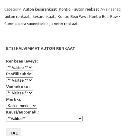
c
i
a
a
e
t
t
i
Category:
Auton kesärenkaat
Kontio - auton renkaat
Avainsanat:
b
t
s
l
auton renkaat
,
kesärenkaat
,
Kontio BearPaw
,
Kontio BearPaw -
o
e
A
o
r
p
Suomalaista suunnittelua
,
kontio renkaat
k
p
ETSI HALVIMMAT AUTON RENKAAT
Renkaan leveys:
Profiilisuhde:
Vannekoko:
Merkki:
Kausi/automalli:
HAE