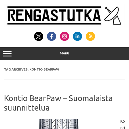
Skip
to
content
Menu
TAG ARCHIVES:
KONTIO BEARPAW
Kontio BearPaw – Suomalaista
suunnittelua
Ko
nti