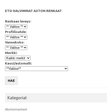
k
p
ETSI HALVIMMAT AUTON RENKAAT
Renkaan leveys:
Profiilisuhde:
Vannekoko:
Merkki:
Kausi/automalli:
HAE
Kategoriat
Alumiinivanteet