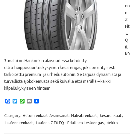
en
n
Z
Fit
E
Q
(L
K0
3‑malli) on Hankookin alaisuudessa kehitetty
ultra‑huippusuorituskykyinen kesärengas, joka on erityisesti
tarkoitettu premium‑ ja urheiluautoihin. Se tarjoaa dynaamista ja
turvallista ajokokemusta sekä kuivalla että märällä – kaikki
kilpailukykyiseen hintaan.
F
T
W
E
a
w
h
m
c
i
a
a
e
t
t
i
Category:
Auton renkaat
Avainsanat:
Halvat renkaat
,
kesärenkaat
,
b
t
s
l
Laufenn renkaat
,
Laufenn Z Fit EQ - Edullinen kesärengas
,
riekko
o
e
A
o
r
p