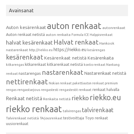
Avainsanat
auton renkaat
Auton kesärenkaat
autonrenkaat
Auton renkaat netistä
auton renkaita
Formula ICE
Halppisrenkaat
Halvat renkaat
halvat kesärenkaat
Hankook
https://riekko.eu
nastarenkaat
http://riekko.eu
kesärengas
kesärenkaat
Kesärenkaat netistä
Kesärenkaita
kitkarenkaat
kitkarenkaat netistä
kitkarengas
kontio renkaat
Nankang
nastarenkaat
Nastarenkaat netistä
nastarengas
renkaat
nettirenkaat
Nokian renkaat
pakettiauton renkaat
premium
renkaat halvalla
rengastarjous
renkaat
rengas
rengastesti
rengastestit
riekko.eu
riekko
Renkaat netistä
Renkaita netistä
riekko renkaat
talvirenkaat
talvirengas
testivoittaja
Toyo renkaat
Talvirenkaat netistä
TArjousrenkaat
uusiorenkaat