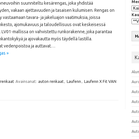
Mer
oneuvoihin suunniteltu kesärengas, joka yhdistää
yden, vakaan ajettavuuden ja tasaisen kulumisen. Rengas on
Kau
y vastaamaan tavara- ja jakeluajon vaatimuksia, joissa
kesto, ajomukavuus ja taloudellisuus ovat keskeisessä
. LV01-mallissa on vahvistettu runkorakenne, joka parantaa
H
antokykyä ja ajovakautta myös täydellä lastilla.
vat vedenpoistoa ja auttavat…
gas »
K
Alu
 renkaat
Avainsanat:
auton renkaat
,
Laufenn
,
Laufenn X Fit VAN
Aur
Aut
Aut
Aut
Aut
Aut