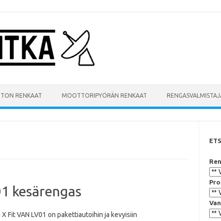
UTON RENKAAT
MOOTTORIPYÖRÄN RENKAAT
RENGASVALMISTAJ
ET
Ren
Pro
01 kesärengas
Van
X Fit VAN LV01 on pakettiautoihin ja kevyisiin