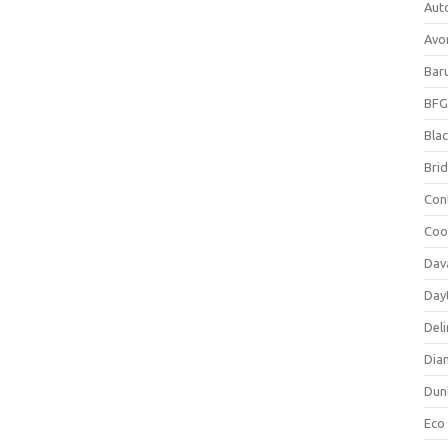
Aut
Avo
Bar
BFG
Blac
Bri
Con
Coo
Dav
Day
Deli
Dia
Dun
Eco