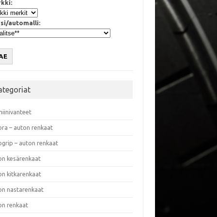
kki:
si/automalli:
AE
ategoriat
miinivanteet
ora – auton renkaat
ogrip – auton renkaat
on kesärenkaat
on kitkarenkaat
on nastarenkaat
on renkaat