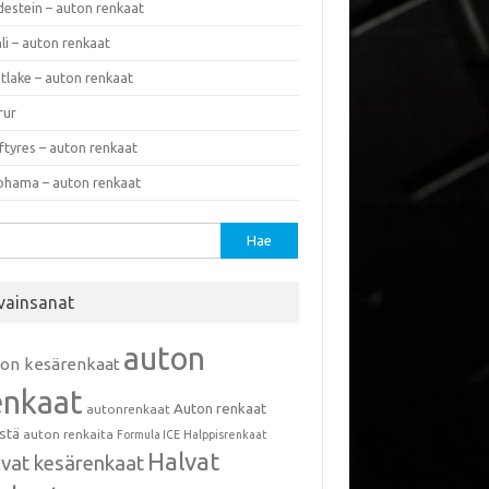
destein – auton renkaat
li – auton renkaat
tlake – auton renkaat
rur
ftyres – auton renkaat
ohama – auton renkaat
u:
vainsanat
auton
ton kesärenkaat
enkaat
Auton renkaat
autonrenkaat
istä
auton renkaita
Formula ICE
Halppisrenkaat
Halvat
lvat kesärenkaat