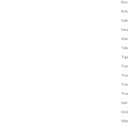
Ros
Rota
Sail
Sav
Sta
Talv
Tiga
Toy
Tra
Tra
Tria
Unir
Uus
Viki