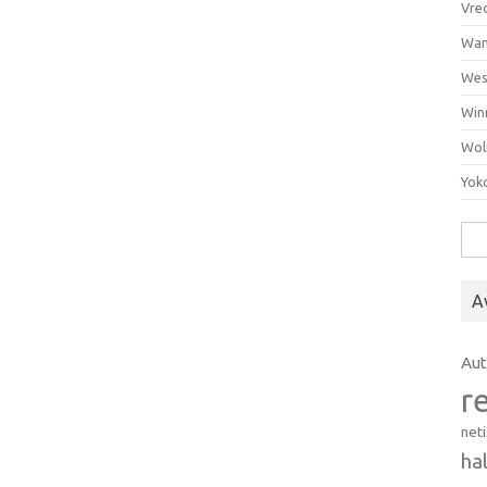
Vre
Wan
Wes
Win
Wol
Yok
Hak
A
Au
r
net
ha