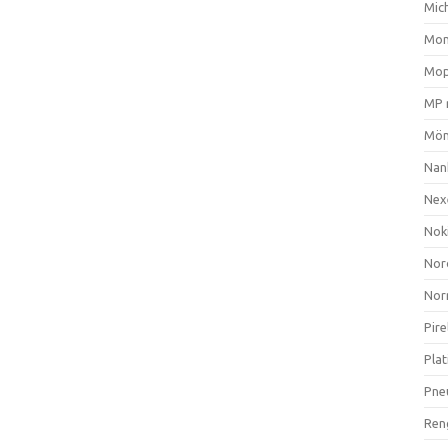
Mich
Mom
Mop
MP 
Mön
Nan
Nex
Nok
Nor
Nor
Pire
Plat
Pne
Ren