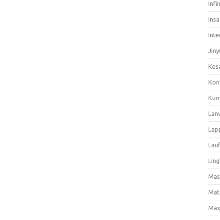
Infi
Ins
Inte
Jiny
Kes
Kon
Kum
Lan
Lap
Lau
Ling
Mas
Mat
Max