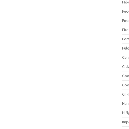
Falk
Fed
Fir
Fir
For
Ful
Gen
Gis
Goo
Goo
GT-
Han
Hifl
Impe