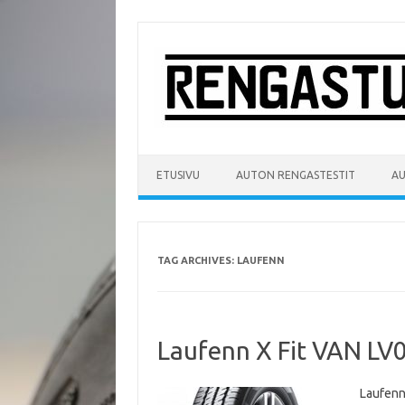
Skip
to
content
ETUSIVU
AUTON RENGASTESTIT
A
TAG ARCHIVES:
LAUFENN
Laufenn X Fit VAN LV
Laufenn 