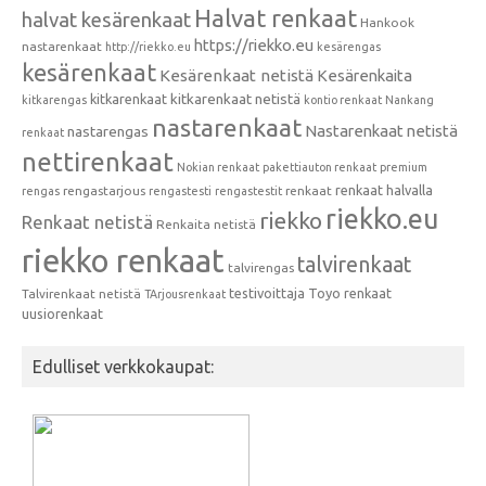
Halvat renkaat
halvat kesärenkaat
Hankook
https://riekko.eu
nastarenkaat
http://riekko.eu
kesärengas
kesärenkaat
Kesärenkaat netistä
Kesärenkaita
kitkarenkaat
kitkarenkaat netistä
kitkarengas
kontio renkaat
Nankang
nastarenkaat
Nastarenkaat netistä
nastarengas
renkaat
nettirenkaat
Nokian renkaat
pakettiauton renkaat
premium
renkaat halvalla
rengastarjous
renkaat
rengas
rengastesti
rengastestit
riekko.eu
riekko
Renkaat netistä
Renkaita netistä
riekko renkaat
talvirenkaat
talvirengas
testivoittaja
Toyo renkaat
Talvirenkaat netistä
TArjousrenkaat
uusiorenkaat
Edulliset verkkokaupat: