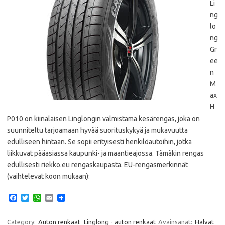
Li
ng
lo
ng
Gr
ee
n
M
ax
H
P010 on kiinalaisen Linglongin valmistama kesärengas, joka on
suunniteltu tarjoamaan hyvää suorituskykyä ja mukavuutta
edulliseen hintaan. Se sopii erityisesti henkilöautoihin, jotka
liikkuvat pääasiassa kaupunki- ja maantieajossa.​ Tämäkin rengas
edullisesti riekko.eu rengaskaupasta. EU-rengasmerkinnät
(vaihtelevat koon mukaan):
F
T
W
E
a
w
h
m
c
i
a
a
e
t
t
i
Category:
Auton renkaat
Linglong - auton renkaat
Avainsanat:
Halvat