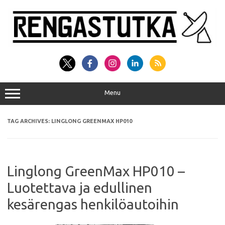
Skip
to
content
Menu
TAG ARCHIVES:
LINGLONG GREENMAX HP010
Linglong GreenMax HP010 –
Luotettava ja edullinen
kesärengas henkilöautoihin​