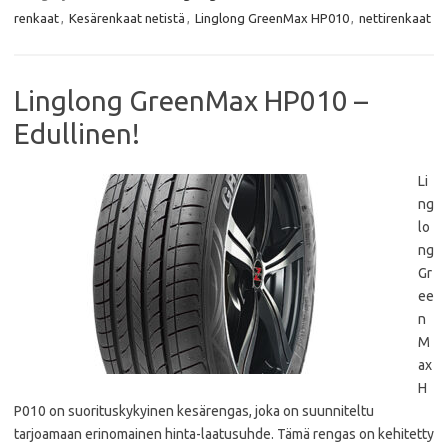
b
t
s
l
renkaat
,
Kesärenkaat netistä
,
Linglong GreenMax HP010
,
nettirenkaat
o
e
A
o
r
p
k
p
Linglong GreenMax HP010 –
Edullinen!
Li
ng
lo
ng
Gr
ee
n
M
ax
H
P010 on suorituskykyinen kesärengas, joka on suunniteltu
tarjoamaan erinomainen hinta-laatusuhde. Tämä rengas on kehitetty