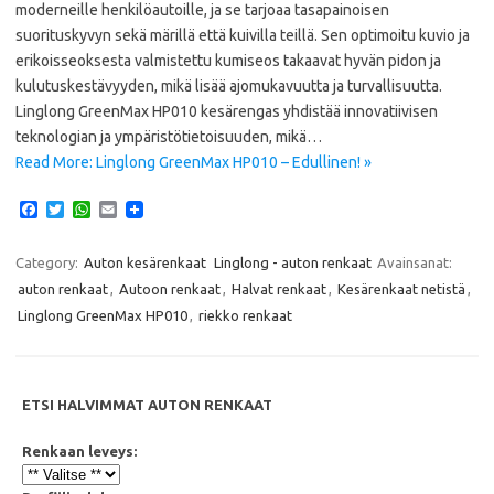
moderneille henkilöautoille, ja se tarjoaa tasapainoisen
suorituskyvyn sekä märillä että kuivilla teillä. Sen optimoitu kuvio ja
erikoisseoksesta valmistettu kumiseos takaavat hyvän pidon ja
kulutuskestävyyden, mikä lisää ajomukavuutta ja turvallisuutta.
Linglong GreenMax HP010 kesärengas yhdistää innovatiivisen
teknologian ja ympäristötietoisuuden, mikä…
Read More: Linglong GreenMax HP010 – Edullinen! »
F
T
W
E
a
w
h
m
c
i
a
a
e
t
t
i
Category:
Auton kesärenkaat
Linglong - auton renkaat
Avainsanat:
b
t
s
l
auton renkaat
,
Autoon renkaat
,
Halvat renkaat
,
Kesärenkaat netistä
,
o
e
A
o
r
p
Linglong GreenMax HP010
,
riekko renkaat
k
p
ETSI HALVIMMAT AUTON RENKAAT
Renkaan leveys: