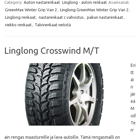
e
t
t
i
Category:
Auton nastarenkaat
Linglong - auton renkaat
Avainsanat:
b
t
s
l
GreenMax Winter Grip Van 2
,
Linglong GreenMax Winter Grip Van 2
,
o
e
A
o
r
p
Linglong renkaat
,
nastarenkaat c vahvistus
,
pakun nastarenkaat
,
k
p
riekko renkaat
,
Talvirenkaat netistä
Linglong Crosswind M/T
Eri
tt
äi
n
jär
eä
M
ud
Te
rr
ain rengas maastureille ja lava-autoille. Tämä rengasmalli on