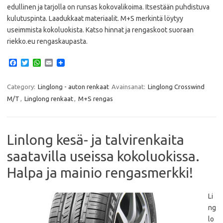
edullinen ja tarjolla on runsas kokovalikoima. Itsestään puhdistuva
kulutuspinta. Laadukkaat materiaalit. M+S merkintä löytyy
useimmista kokoluokista. Katso hinnat ja rengaskoot suoraan
riekko.eu rengaskaupasta.
F
T
W
E
a
w
h
m
c
i
a
a
e
t
t
i
Category:
Linglong - auton renkaat
Avainsanat:
Linglong Crosswind
b
t
s
l
M/T
,
Linglong renkaat
,
M+S rengas
o
e
A
o
r
p
k
p
Linlong kesä- ja talvirenkaita
saatavilla useissa kokoluokissa.
Halpa ja mainio rengasmerkki!
Li
ng
lo