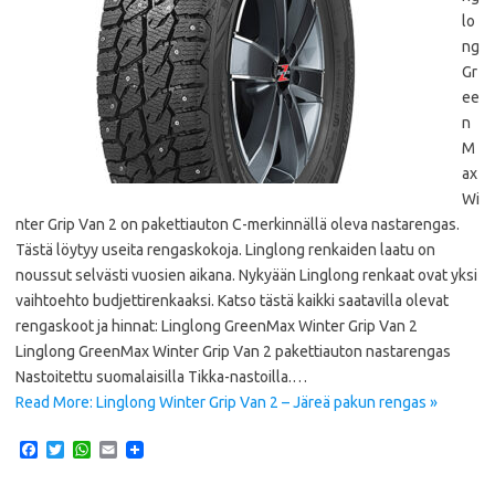
lo
ng
Gr
ee
n
M
ax
Wi
nter Grip Van 2 on pakettiauton C-merkinnällä oleva nastarengas.
Tästä löytyy useita rengaskokoja. Linglong renkaiden laatu on
noussut selvästi vuosien aikana. Nykyään Linglong renkaat ovat yksi
vaihtoehto budjettirenkaaksi. Katso tästä kaikki saatavilla olevat
rengaskoot ja hinnat: Linglong GreenMax Winter Grip Van 2
Linglong GreenMax Winter Grip Van 2 pakettiauton nastarengas
Nastoitettu suomalaisilla Tikka-nastoilla.…
Read More: Linglong Winter Grip Van 2 – Järeä pakun rengas »
F
T
W
E
a
w
h
m
c
i
a
a