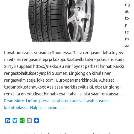
ng
au
to
n
re
nk
aa
t ovat nousseet suosioon Suomessa. Tältä rengasmerkiltä löytyy
useita eri rengasmalleja ja kokoja. Saatavilla talvi – ja kesärenkaita.
Siirry kauppaan https://riekko.eu niin löydät parhaat hinnat. Kaikki
rengastoimitukset ympäri Suomen. Linglong on kiinalainen
rengasvalmistaja, joka toimii Euroopan markkinoilla. Alhaiset
tuotantokustannukset Aasiassa merkitsevät sitä, että Linglong-
renkailla on edulliset hinnat kesä-, talvi- ja joka sään renkaissa.…
Read More: Linlong kesä- ja talvirenkaita saatavilla useissa
kokoluokissa. Halpa ja mainio… »
F
T
W
E
a
w
h
m
c
i
a
a