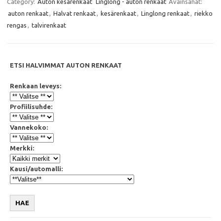
e
t
t
i
Category:
Auton kesärenkaat
Linglong - auton renkaat
Avainsanat:
b
t
s
l
auton renkaat
,
Halvat renkaat
,
kesärenkaat
,
Linglong renkaat
,
riekko
o
e
A
o
r
p
rengas
,
talvirenkaat
k
p
ETSI HALVIMMAT AUTON RENKAAT
Renkaan leveys:
Profiilisuhde:
Vannekoko:
Merkki:
Kausi/automalli:
HAE