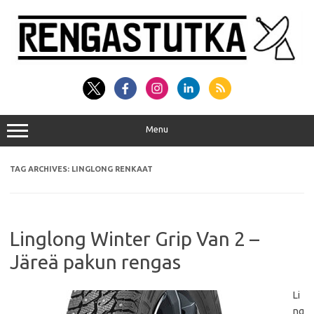
Skip
to
content
Menu
TAG ARCHIVES:
LINGLONG RENKAAT
Linglong Winter Grip Van 2 –
Järeä pakun rengas
Li
ng