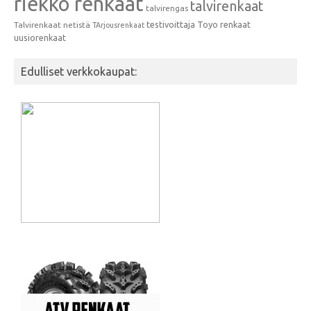
riekko renkaat
talvirenkaat
talvirengas
testivoittaja
Toyo renkaat
Talvirenkaat netistä
TArjousrenkaat
uusiorenkaat
Edulliset verkkokaupat: