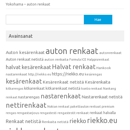
Yokohama – auton renkaat
Haku:
Avainsanat
auton renkaat
Auton kesärenkaat
autonrenkaat
Auton renkaat netistä
auton renkaita
Formula ICE
Halppisrenkaat
Halvat renkaat
halvat kesärenkaat
Hankook
https://riekko.eu
nastarenkaat
http://riekko.eu
kesärengas
kesärenkaat
Kesärenkaat netistä
Kesärenkaita
kitkarenkaat
kitkarenkaat netistä
kitkarengas
kontio renkaat
Nankang
nastarenkaat
Nastarenkaat netistä
nastarengas
renkaat
nettirenkaat
Nokian renkaat
pakettiauton renkaat
premium
renkaat halvalla
rengastarjous
renkaat
rengas
rengastesti
rengastestit
riekko.eu
riekko
Renkaat netistä
Renkaita netistä