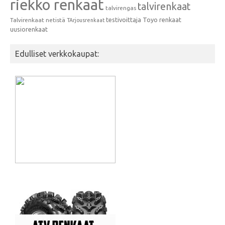
riekko renkaat
talvirenkaat
talvirengas
testivoittaja
Toyo renkaat
Talvirenkaat netistä
TArjousrenkaat
uusiorenkaat
Edulliset verkkokaupat: