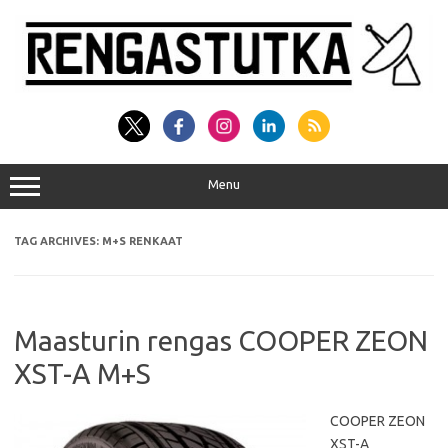
Skip
to
content
Menu
TAG ARCHIVES:
M+S RENKAAT
Maasturin rengas COOPER ZEON
XST-A M+S
COOPER ZEON
XST-A