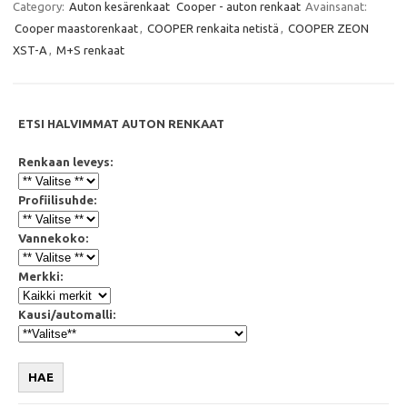
e
t
t
i
Category:
Auton kesärenkaat
Cooper - auton renkaat
Avainsanat:
b
t
s
l
Cooper maastorenkaat
,
COOPER renkaita netistä
,
COOPER ZEON
o
e
A
o
r
p
XST-A
,
M+S renkaat
k
p
ETSI HALVIMMAT AUTON RENKAAT
Renkaan leveys:
Profiilisuhde:
Vannekoko:
Merkki:
Kausi/automalli:
HAE