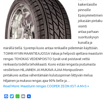
kaikenlaisille
pinnoille
Epäsymmetrinen
jokasään pintaku
viointi
antaa parhaan
suorituskyvyn
kuivalla ja
märällä tiellä. Syvempi kuvio antaa renkaalle pidemmän käyttöiän.
TOIMII HYVIN MAANTIEAJOSSA Vakaa ja helposti ajettava maasturin
rengas TEHOKAS VEDENPOISTO Syvät urat poistavat vettä
renkaasta todella tehokkaasti. Kuvio estää rengasta joutumasta
vesiliirtoon HILJAINEN JA MUKAVA AJAA Monipuolinen
pintakuvio auttaa vähentämään kulutuspinnan liittyvän melua.
Hiljainen ja mukava rengas ajaa 90% tielle ja…
Read More: Maasturin rengas COOPER ZEON XST-A M+S »
F
T
W
E
a
w
h
m
c
i
a
a