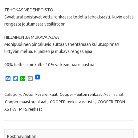
TEHOKAS VEDENPOISTO
Syvät urat poistavat vettä renkaasta todella tehokkaasti. Kuvio estää
rengasta joutumasta vesiliirtoon
HILJAINEN JA MUKAVA AJAA
Monipuolinen pintakuvio auttaa vähentämään kulutuspinnan
liittyvän melua. Hiljainen ja mukava rengas ajaa
90% tielle ja hiekalle, 10% vaikeampaa maastoa
F
T
W
E
a
w
h
m
c
i
a
a
e
t
t
i
Category:
Auton kesärenkaat
Cooper - auton renkaat
Avainsanat:
b
t
s
l
Cooper maastorenkaat
,
COOPER renkaita netistä
,
COOPER ZEON
o
e
A
o
r
p
XST-A
,
M+S renkaat
k
p
Post navigation