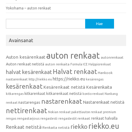
Yokohama – auton renkaat
Haku:
Avainsanat
auton renkaat
Auton kesärenkaat
autonrenkaat
Auton renkaat netistä
auton renkaita
Formula ICE
Halppisrenkaat
Halvat renkaat
halvat kesärenkaat
Hankook
https://riekko.eu
nastarenkaat
http://riekko.eu
kesärengas
kesärenkaat
Kesärenkaat netistä
Kesärenkaita
kitkarenkaat
kitkarenkaat netistä
kitkarengas
kontio renkaat
Nankang
nastarenkaat
Nastarenkaat netistä
nastarengas
renkaat
nettirenkaat
Nokian renkaat
pakettiauton renkaat
premium
renkaat halvalla
rengastarjous
renkaat
rengas
rengastesti
rengastestit
riekko.eu
riekko
Renkaat netistä
Renkaita netistä