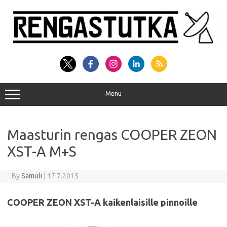
Skip
to
content
Menu
Maasturin rengas COOPER ZEON
XST-A M+S
By
Samuli
|
17.7.2015
COOPER ZEON XST-A kaikenlaisille pinnoille