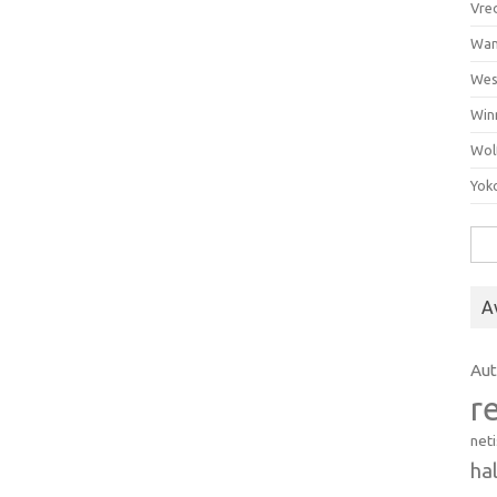
Vre
Wan
Wes
Win
Wol
Yok
Hak
A
Au
r
net
ha