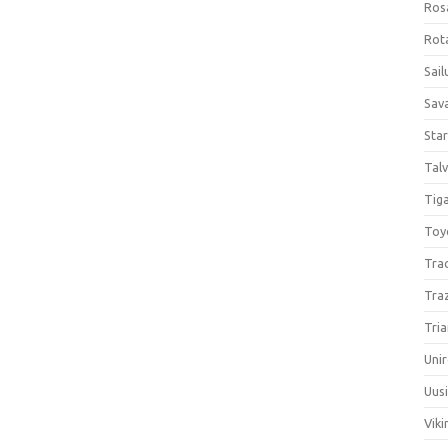
Ros
Rota
Sail
Sav
Sta
Talv
Tiga
Toy
Tra
Tra
Tria
Unir
Uus
Viki