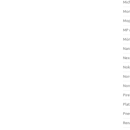
Mich
Mom
Mop
MP 
Mön
Nan
Nex
Nok
Nor
Nor
Pire
Plat
Pne
Ren