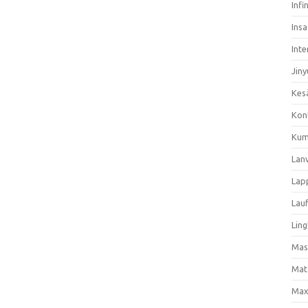
Infi
Ins
Inte
Jiny
Kes
Kon
Kum
Lan
Lap
Lau
Ling
Mas
Mat
Max