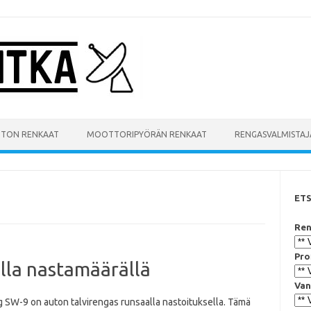
UTON RENKAAT
MOOTTORIPYÖRÄN RENKAAT
RENGASVALMISTAJ
ET
Ren
Pro
la nastamäärällä
Van
 SW-9 on auton talvirengas runsaalla nastoituksella. Tämä