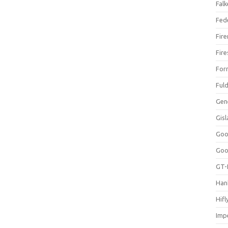
Falk
Fed
Fir
Fir
For
Ful
Gen
Gis
Goo
Goo
GT-
Han
Hifl
Impe