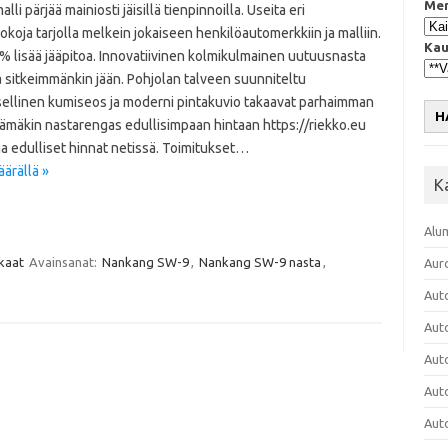
Mer
lli pärjää mainiosti jäisillä tienpinnoilla. Useita eri
koja tarjolla melkein jokaiseen henkilöautomerkkiin ja malliin.
Kau
% lisää jääpitoa. Innovatiivinen kolmikulmainen uutuusnasta
 sitkeimmänkin jään. Pohjolan talveen suunniteltu
sellinen kumiseos ja moderni pintakuvio takaavat parhaimman
H
Tämäkin nastarengas edullisimpaan hintaan https://riekko.eu
a edulliset hinnat netissä. Toimitukset…
ärällä »
K
Alu
kaat
Avainsanat:
Nankang SW-9
,
Nankang SW-9 nasta
,
Aur
Aut
Aut
Aut
Aut
Aut