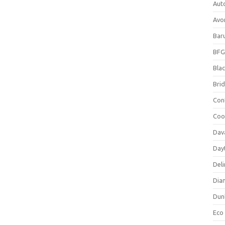
Aut
Avo
Bar
BFG
Blac
Bri
Con
Coo
Dav
Day
Deli
Dia
Dun
Eco