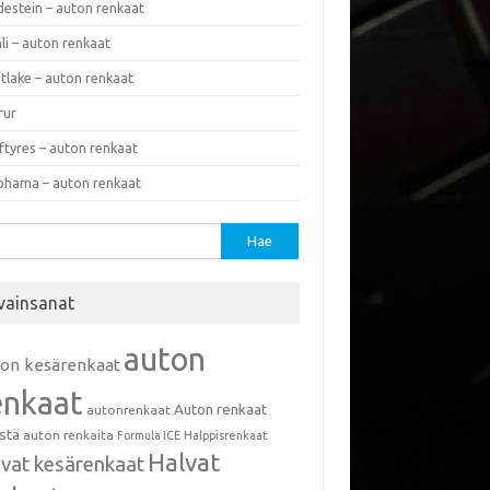
destein – auton renkaat
li – auton renkaat
tlake – auton renkaat
rur
ftyres – auton renkaat
ohama – auton renkaat
u:
vainsanat
auton
ton kesärenkaat
enkaat
Auton renkaat
autonrenkaat
istä
auton renkaita
Formula ICE
Halppisrenkaat
Halvat
lvat kesärenkaat