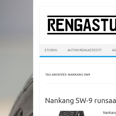
Skip
to
content
ETUSIVU
AUTON RENGASTESTIT
A
TAG ARCHIVES:
NANKANG SW9
Nankang SW-9 runsaal
Nankang