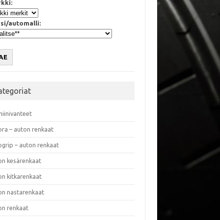
kki:
si/automalli:
AE
ategoriat
miinivanteet
ora – auton renkaat
ogrip – auton renkaat
on kesärenkaat
on kitkarenkaat
on nastarenkaat
on renkaat