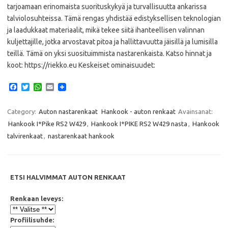
tarjoamaan erinomaista suorituskykyä ja turvallisuutta ankarissa
talviolosuhteissa. Tämä rengas yhdistää edistyksellisen teknologian
ja laadukkaat materiaalit, mikä tekee siitä ihanteellisen valinnan
kuljettajille, jotka arvostavat pitoa ja hallittavuutta jäisillä ja lumisilla
teillä. Tämä on yksi suosituimmista nastarenkaista. Katso hinnat ja
koot: https://riekko.eu Keskeiset ominaisuudet:
F
T
W
E
a
w
h
m
c
i
a
a
e
t
t
i
Category:
Auton nastarenkaat
Hankook - auton renkaat
Avainsanat:
b
t
s
l
Hankook I*Pike RS2 W429
,
Hankook I*PIKE RS2 W429 nasta
,
Hankook
o
e
A
o
r
p
talvirenkaat
,
nastarenkaat hankook
k
p
ETSI HALVIMMAT AUTON RENKAAT
Renkaan leveys:
Profiilisuhde: