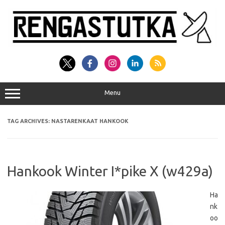
Skip
to
content
Menu
TAG ARCHIVES:
NASTARENKAAT HANKOOK
Hankook Winter I*pike X (w429a)
Ha
nk
oo