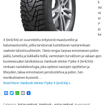
k
Wi
nt
er
I*
pi
ke
X (W429A) on suunniteltu erityisesti maastureille ja
katumaastureille, jotka tarvitsevat luotettavan nastarenkaan
vaativiin talviolosuhteisiin. Tämä rengas tarjoaa erinomaisen pidon
jäällä, lumella ja liukkailla teillä, varmistaen turvallisen ja vakaan ajon
kovimmissakin talvikeleissä. Hankook Winter I*pike X (W429A) -
renkaan nastateknologia, joka optimoi nastojen sijoittelun ja
tiheyden, takaa erinomaisen jarrutustehoa ja pidon. Sen
monikulmainen kuviointi…
Read More: Hankook Winter I*pike X (w429a) »
F
T
W
E
a
w
h
m
c
i
a
a
e
t
t
i
Category:
Auton renkaat
Hankook - auton renkaat
Avainsanat: