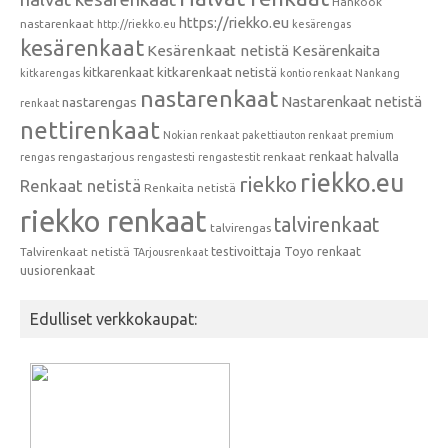
Hankook
https://riekko.eu
nastarenkaat
http://riekko.eu
kesärengas
kesärenkaat
Kesärenkaat netistä
Kesärenkaita
kitkarenkaat
kitkarenkaat netistä
kitkarengas
kontio renkaat
Nankang
nastarenkaat
Nastarenkaat netistä
nastarengas
renkaat
nettirenkaat
Nokian renkaat
pakettiauton renkaat
premium
renkaat halvalla
rengastarjous
renkaat
rengas
rengastesti
rengastestit
riekko.eu
riekko
Renkaat netistä
Renkaita netistä
riekko renkaat
talvirenkaat
talvirengas
testivoittaja
Toyo renkaat
Talvirenkaat netistä
TArjousrenkaat
uusiorenkaat
Edulliset verkkokaupat: