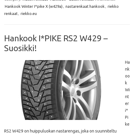
b
t
s
l
Hankook Winter I*pike X (w429a)
,
nastarenkaat hankook
,
riekko
o
e
A
o
r
p
renkaat
,
riekko.eu
k
p
Hankook I*PIKE RS2 W429 –
Suosikki!
Ha
nk
oo
k
Wi
nt
er
i*
Pi
ke
RS2 W429 on huippuluokan nastarengas, joka on suunniteltu