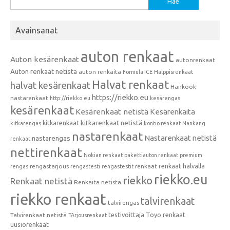
Avainsanat
auton renkaat
Auton kesärenkaat
autonrenkaat
Auton renkaat netistä
auton renkaita
Formula ICE
Halppisrenkaat
Halvat renkaat
halvat kesärenkaat
Hankook
https://riekko.eu
nastarenkaat
http://riekko.eu
kesärengas
kesärenkaat
Kesärenkaat netistä
Kesärenkaita
kitkarenkaat
kitkarenkaat netistä
kitkarengas
kontio renkaat
Nankang
nastarenkaat
Nastarenkaat netistä
nastarengas
renkaat
nettirenkaat
Nokian renkaat
pakettiauton renkaat
premium
renkaat halvalla
rengastarjous
renkaat
rengas
rengastesti
rengastestit
riekko.eu
riekko
Renkaat netistä
Renkaita netistä
riekko renkaat
talvirenkaat
talvirengas
testivoittaja
Toyo renkaat
Talvirenkaat netistä
TArjousrenkaat
uusiorenkaat