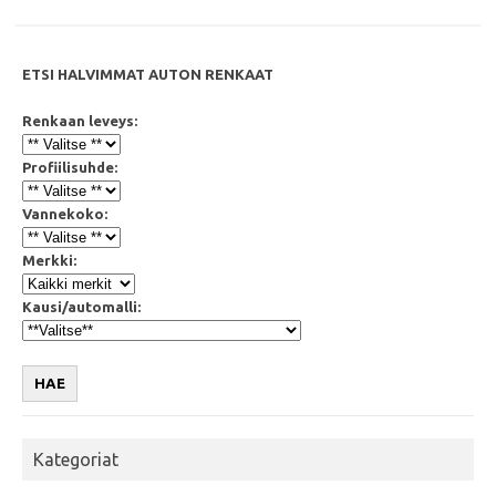
k
p
ETSI HALVIMMAT AUTON RENKAAT
Renkaan leveys:
Profiilisuhde:
Vannekoko:
Merkki:
Kausi/automalli:
HAE
Kategoriat