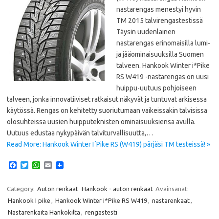
nastarengas menestyi hyvin
TM 2015 talvirengastestissä
Täysin uudenlainen
nastarengas erinomaisilla lumi-
ja jääominaisuuksilla Suomen
talveen. Hankook Winter i*Pike
RS W419 -nastarengas on uusi
huippu-uutuus pohjoiseen
talveen, jonka innovatiiviset ratkaisut näkyvät ja tuntuvat arkisessa
käytössä. Rengas on kehitetty suoriutumaan vaikeissakin talvisissa
olosuhteissa uusien huipputeknisten ominaisuuksiensa avulla.
Uutuus edustaa nykypäivän talviturvallisuutta,…
Read More: Hankook Winter I´Pike RS (W419) pärjäsi TM testeissä! »
F
T
W
E
a
w
h
m
c
i
a
a
e
t
t
i
Category:
Auton renkaat
Hankook - auton renkaat
Avainsanat:
b
t
s
l
Hankook I pike
,
Hankook Winter i*Pike RS W419
,
nastarenkaat
,
o
e
A
o
r
p
Nastarenkaita Hankokilta
,
rengastesti