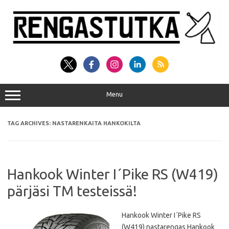
Skip
to
content
Menu
TAG ARCHIVES:
NASTARENKAITA HANKOKILTA
Hankook Winter I´Pike RS (W419)
pärjäsi TM testeissä!
Hankook Winter I´Pike RS
(W419) nastarengas Hankook