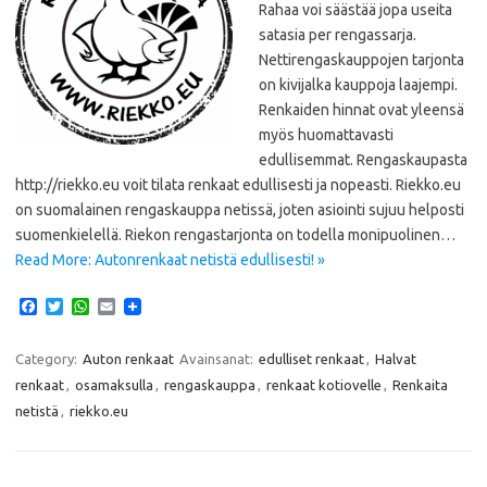
Rahaa voi säästää jopa useita
satasia per rengassarja.
Nettirengaskauppojen tarjonta
on kivijalka kauppoja laajempi.
Renkaiden hinnat ovat yleensä
myös huomattavasti
edullisemmat. Rengaskaupasta
http://riekko.eu voit tilata renkaat edullisesti ja nopeasti. Riekko.eu
on suomalainen rengaskauppa netissä, joten asiointi sujuu helposti
suomenkielellä. Riekon rengastarjonta on todella monipuolinen…
Read More: Autonrenkaat netistä edullisesti! »
F
T
W
E
a
w
h
m
c
i
a
a
e
t
t
i
Category:
Auton renkaat
Avainsanat:
edulliset renkaat
,
Halvat
b
t
s
l
renkaat
,
osamaksulla
,
rengaskauppa
,
renkaat kotiovelle
,
Renkaita
o
e
A
o
r
p
netistä
,
riekko.eu
k
p