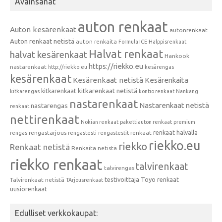
Avainsanat
auton renkaat
Auton kesärenkaat
autonrenkaat
Auton renkaat netistä
auton renkaita
Formula ICE
Halppisrenkaat
Halvat renkaat
halvat kesärenkaat
Hankook
https://riekko.eu
nastarenkaat
http://riekko.eu
kesärengas
kesärenkaat
Kesärenkaat netistä
Kesärenkaita
kitkarenkaat
kitkarenkaat netistä
kitkarengas
kontio renkaat
Nankang
nastarenkaat
Nastarenkaat netistä
nastarengas
renkaat
nettirenkaat
Nokian renkaat
pakettiauton renkaat
premium
renkaat halvalla
rengastarjous
renkaat
rengas
rengastesti
rengastestit
riekko.eu
riekko
Renkaat netistä
Renkaita netistä
riekko renkaat
talvirenkaat
talvirengas
testivoittaja
Toyo renkaat
Talvirenkaat netistä
TArjousrenkaat
uusiorenkaat
Edulliset verkkokaupat: