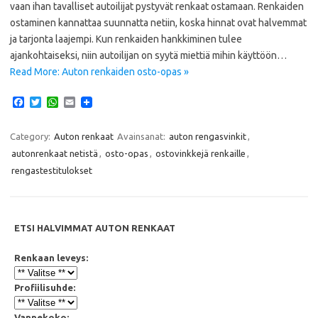
vaan ihan tavalliset autoilijat pystyvät renkaat ostamaan. Renkaiden
ostaminen kannattaa suunnatta netiin, koska hinnat ovat halvemmat
ja tarjonta laajempi. Kun renkaiden hankkiminen tulee
ajankohtaiseksi, niin autoilijan on syytä miettiä mihin käyttöön…
Read More: Auton renkaiden osto-opas »
F
T
W
E
a
w
h
m
c
i
a
a
e
t
t
i
Category:
Auton renkaat
Avainsanat:
auton rengasvinkit
,
b
t
s
l
autonrenkaat netistä
,
osto-opas
,
ostovinkkejä renkaille
,
o
e
A
o
r
p
rengastestitulokset
k
p
ETSI HALVIMMAT AUTON RENKAAT
Renkaan leveys:
Profiilisuhde:
Vannekoko: