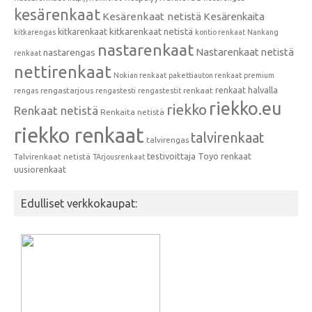
kesärenkaat
Kesärenkaat netistä
Kesärenkaita
kitkarenkaat
kitkarenkaat netistä
kitkarengas
kontio renkaat
Nankang
nastarenkaat
Nastarenkaat netistä
nastarengas
renkaat
nettirenkaat
Nokian renkaat
pakettiauton renkaat
premium
renkaat halvalla
rengastarjous
renkaat
rengas
rengastesti
rengastestit
riekko.eu
riekko
Renkaat netistä
Renkaita netistä
riekko renkaat
talvirenkaat
talvirengas
testivoittaja
Toyo renkaat
Talvirenkaat netistä
TArjousrenkaat
uusiorenkaat
Edulliset verkkokaupat: