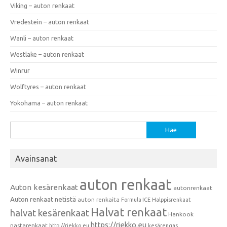
Viking – auton renkaat
Vredestein – auton renkaat
Wanli – auton renkaat
Westlake – auton renkaat
Winrur
Wolftyres – auton renkaat
Yokohama – auton renkaat
Haku:
Avainsanat
auton renkaat
Auton kesärenkaat
autonrenkaat
Auton renkaat netistä
auton renkaita
Formula ICE
Halppisrenkaat
Halvat renkaat
halvat kesärenkaat
Hankook
https://riekko.eu
nastarenkaat
http://riekko.eu
kesärengas