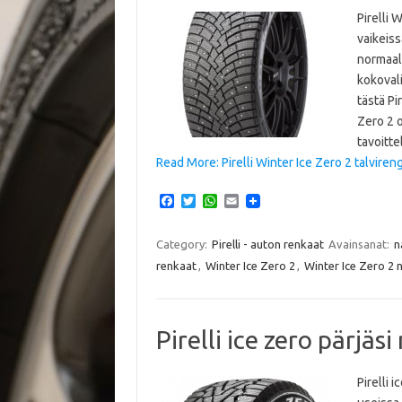
Pirelli 
vaikeiss
normaal
kokovali
tästä Pi
Zero 2 o
tavoitt
Read More: Pirelli Winter Ice Zero 2 talviren
F
T
W
E
a
w
h
m
c
i
a
a
e
t
t
i
Category:
Pirelli - auton renkaat
Avainsanat:
n
b
t
s
l
renkaat
,
Winter Ice Zero 2
,
Winter Ice Zero 2 
o
e
A
o
r
p
k
p
Pirelli ice zero pärjä
Pirelli 