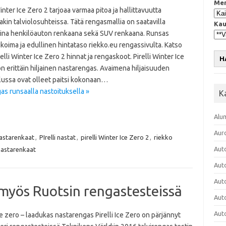
Mer
Winter Ice Zero 2 tarjoaa varmaa pitoa ja hallittavuutta
akin talviolosuhteissa. Tätä rengasmallia on saatavilla
Kau
ina henkilöauton renkaana sekä SUV renkaana. Runsas
koima ja edullinen hintataso riekko.eu rengassivulta. Katso
relli Winter Ice Zero 2 hinnat ja rengaskoot. Pirelli Winter Ice
H
n erittäin hiljainen nastarengas. Avaimena hiljaisuuden
elussa ovat olleet paitsi kokonaan…
gas runsaalla nastoituksella »
K
Alu
Aur
astarenkaat
,
PIrelli nastat
,
pirelli Winter Ice Zero 2
,
riekko
Aut
nastarenkaat
Aut
Aut
si myös Ruotsin rengastesteissä
Aut
Aut
ice zero – laadukas nastarengas Pirelli Ice Zero on pärjännyt