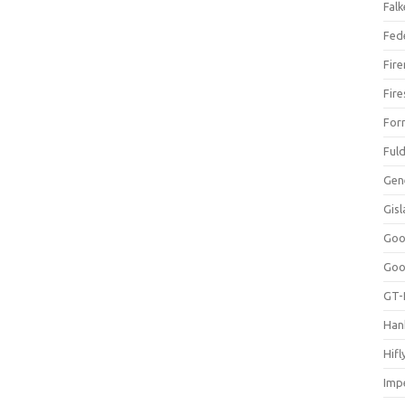
Falk
Fed
Fir
Fir
For
Ful
Gen
Gis
Goo
Goo
GT-
Han
Hifl
Impe