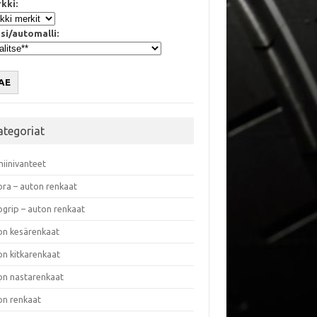
kki:
si/automalli:
AE
ategoriat
miinivanteet
ora – auton renkaat
ogrip – auton renkaat
on kesärenkaat
on kitkarenkaat
on nastarenkaat
on renkaat