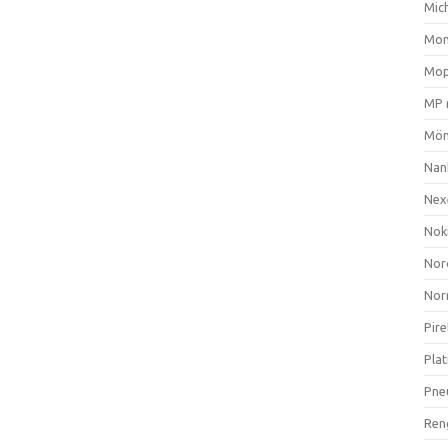
Mich
Mom
Mop
MP 
Mön
Nan
Nex
Nok
Nor
Nor
Pire
Plat
Pne
Ren