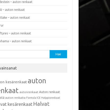
destein – auton renkaat
li – auton renkaat
tlake – auton renkaat
rur
ftyres – auton renkaat
ohama – auton renkaat
u:
vainsanat
auton
ton kesärenkaat
enkaat
Auton renkaat
autonrenkaat
istä
auton renkaita
Formula ICE
Halppisrenkaat
Halvat
lvat kesärenkaat