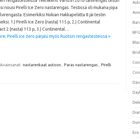
eri rengastesteissä Teknikens Värld:in 2016 talvirengas testin
Aut
i nousi Pirelli Ice Zero nastarengas. Testissä oli mukana jopa
Avo
alvirengasta. Esimerkiksi Nokian Hakkapeliitta 8 jäi testin
ksi. 1.) Pirelli Ice Zero (nasta) 115 p, 2.) Continental
Bar
ct 2 (nasta) 113 p, 3.) Continental…
BFG
e: Pirelli ice zero pärjäsi myös Ruotsin rengastesteissä »
Blac
Bri
Con
Avainsanat:
nastarenkaat autoon
,
Paras nastarengas
,
PIrelli
Coo
Dav
Day
Deli
Dia
Dun
Eco