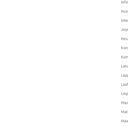
Infi
Ins
Inte
Jiny
Kes
Kon
Kum
Lan
Lap
Lau
Ling
Mas
Mat
Max