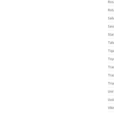
Ros
Rota
Sail
Sav
Sta
Talv
Tiga
Toy
Tra
Tra
Tria
Unir
Uus
Viki