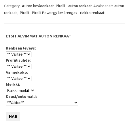
c
i
a
a
e
t
t
i
Category:
Auton kesärenkaat
Pirelli - auton renkaat
Avainsanat:
auton
b
t
s
l
renkaat
,
PIrelli
,
Pirelli Powergy kesärengas
,
riekko renkaat
o
e
A
o
r
p
k
p
ETSI HALVIMMAT AUTON RENKAAT
Renkaan leveys:
Profiilisuhde:
Vannekoko:
Merkki:
Kausi/automalli:
HAE