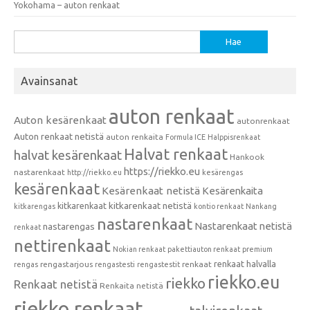
Yokohama – auton renkaat
Haku:
Avainsanat
auton renkaat
Auton kesärenkaat
autonrenkaat
Auton renkaat netistä
auton renkaita
Formula ICE
Halppisrenkaat
Halvat renkaat
halvat kesärenkaat
Hankook
https://riekko.eu
nastarenkaat
http://riekko.eu
kesärengas
kesärenkaat
Kesärenkaat netistä
Kesärenkaita
kitkarenkaat
kitkarenkaat netistä
kitkarengas
kontio renkaat
Nankang
nastarenkaat
Nastarenkaat netistä
nastarengas
renkaat
nettirenkaat
Nokian renkaat
pakettiauton renkaat
premium
renkaat halvalla
rengastarjous
renkaat
rengas
rengastesti
rengastestit
riekko.eu
riekko
Renkaat netistä
Renkaita netistä
riekko renkaat