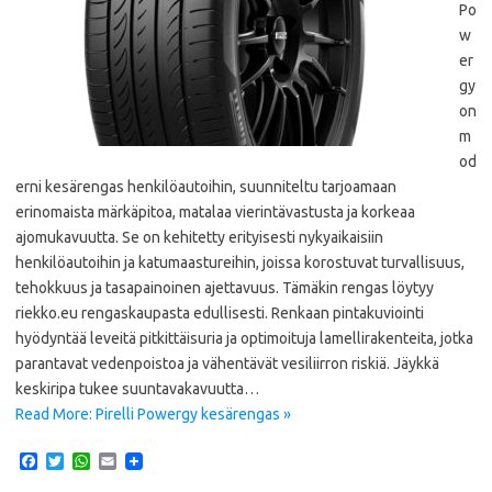
Po
w
er
gy
on
m
od
erni kesärengas henkilöautoihin, suunniteltu tarjoamaan
erinomaista märkäpitoa, matalaa vierintävastusta ja korkeaa
ajomukavuutta. Se on kehitetty erityisesti nykyaikaisiin
henkilöautoihin ja katumaastureihin, joissa korostuvat turvallisuus,
tehokkuus ja tasapainoinen ajettavuus. Tämäkin rengas löytyy
riekko.eu rengaskaupasta edullisesti. Renkaan pintakuviointi
hyödyntää leveitä pitkittäisuria ja optimoituja lamellirakenteita, jotka
parantavat vedenpoistoa ja vähentävät vesiliirron riskiä. Jäykkä
keskiripa tukee suuntavakavuutta…
Read More: Pirelli Powergy kesärengas »
F
T
W
E
a
w
h
m