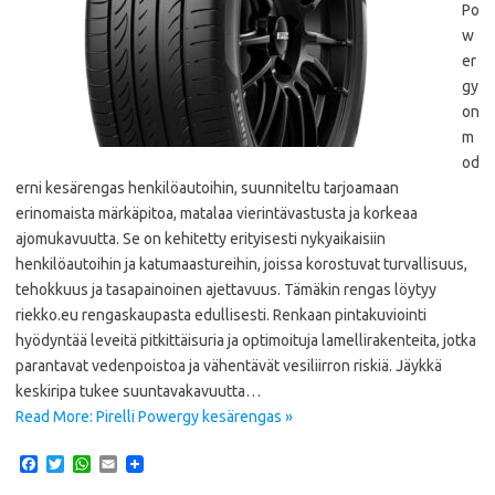
Po
w
er
gy
on
m
od
erni kesärengas henkilöautoihin, suunniteltu tarjoamaan
erinomaista märkäpitoa, matalaa vierintävastusta ja korkeaa
ajomukavuutta. Se on kehitetty erityisesti nykyaikaisiin
henkilöautoihin ja katumaastureihin, joissa korostuvat turvallisuus,
tehokkuus ja tasapainoinen ajettavuus. Tämäkin rengas löytyy
riekko.eu rengaskaupasta edullisesti. Renkaan pintakuviointi
hyödyntää leveitä pitkittäisuria ja optimoituja lamellirakenteita, jotka
parantavat vedenpoistoa ja vähentävät vesiliirron riskiä. Jäykkä
keskiripa tukee suuntavakavuutta…
Read More: Pirelli Powergy kesärengas »
F
T
W
E
a
w
h
m