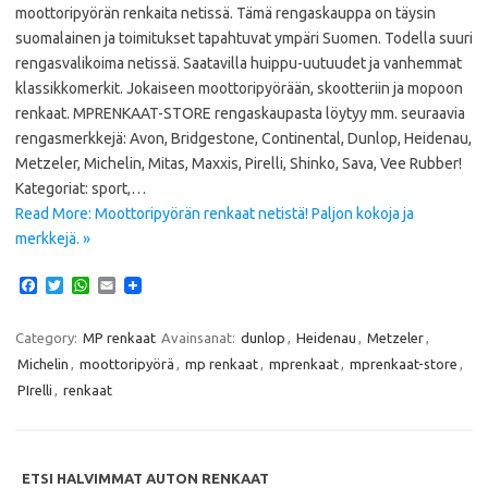
moottoripyörän renkaita netissä. Tämä rengaskauppa on täysin
suomalainen ja toimitukset tapahtuvat ympäri Suomen. Todella suuri
rengasvalikoima netissä. Saatavilla huippu-uutuudet ja vanhemmat
klassikkomerkit. Jokaiseen moottoripyörään, skootteriin ja mopoon
renkaat. MPRENKAAT-STORE rengaskaupasta löytyy mm. seuraavia
rengasmerkkejä: Avon, Bridgestone, Continental, Dunlop, Heidenau,
Metzeler, Michelin, Mitas, Maxxis, Pirelli, Shinko, Sava, Vee Rubber!
Kategoriat: sport,…
Read More: Moottoripyörän renkaat netistä! Paljon kokoja ja
merkkejä. »
F
T
W
E
a
w
h
m
c
i
a
a
e
t
t
i
Category:
MP renkaat
Avainsanat:
dunlop
,
Heidenau
,
Metzeler
,
b
t
s
l
Michelin
,
moottoripyörä
,
mp renkaat
,
mprenkaat
,
mprenkaat-store
,
o
e
A
o
r
p
PIrelli
,
renkaat
k
p
ETSI HALVIMMAT AUTON RENKAAT