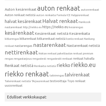
auton renkaat
Auton kesärenkaat
autonrenkaat
Auton renkaat netistä
auton renkaita
Formula ICE
Halppisrenkaat
Halvat renkaat
halvat kesärenkaat
Hankook
https://riekko.eu
nastarenkaat
http://riekko.eu
kesärengas
kesärenkaat
Kesärenkaat netistä
Kesärenkaita
kitkarenkaat
kitkarenkaat netistä
kitkarengas
kontio renkaat
Nankang
nastarenkaat
Nastarenkaat netistä
nastarengas
renkaat
nettirenkaat
Nokian renkaat
pakettiauton renkaat
premium
renkaat halvalla
rengastarjous
renkaat
rengas
rengastesti
rengastestit
riekko.eu
riekko
Renkaat netistä
Renkaita netistä
riekko renkaat
talvirenkaat
talvirengas
testivoittaja
Toyo renkaat
Talvirenkaat netistä
TArjousrenkaat
uusiorenkaat
Edulliset verkkokaupat: