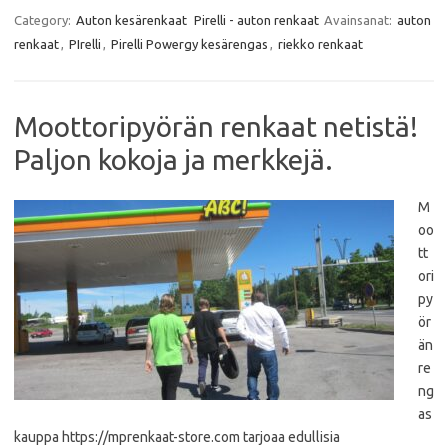
c
i
a
a
e
t
t
i
Category:
Auton kesärenkaat
Pirelli - auton renkaat
Avainsanat:
auton
b
t
s
l
renkaat
,
PIrelli
,
Pirelli Powergy kesärengas
,
riekko renkaat
o
e
A
o
r
p
k
p
Moottoripyörän renkaat netistä!
Paljon kokoja ja merkkejä.
M
oo
tt
ori
py
ör
än
re
ng
as
kauppa https://mprenkaat-store.com tarjoaa edullisia