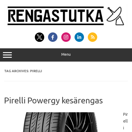
Skip
to
content
Menu
TAG ARCHIVES:
PIRELLI
Pirelli Powergy kesärengas
Pir
ell
i