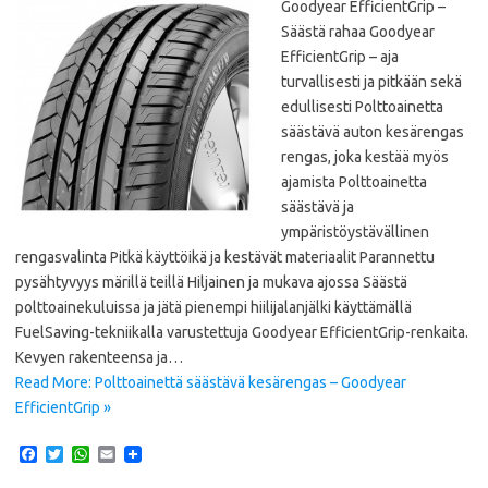
Goodyear EfficientGrip –
Säästä rahaa Goodyear
EfficientGrip – aja
turvallisesti ja pitkään sekä
edullisesti Polttoainetta
säästävä auton kesärengas
rengas, joka kestää myös
ajamista Polttoainetta
säästävä ja
ympäristöystävällinen
rengasvalinta Pitkä käyttöikä ja kestävät materiaalit Parannettu
pysähtyvyys märillä teillä Hiljainen ja mukava ajossa Säästä
polttoainekuluissa ja jätä pienempi hiilijalanjälki käyttämällä
FuelSaving-tekniikalla varustettuja Goodyear EfficientGrip-renkaita.
Kevyen rakenteensa ja…
Read More: Polttoainettä säästävä kesärengas – Goodyear
EfficientGrip »
F
T
W
E
a
w
h
m