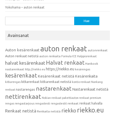
Yokohama – auton renkaat
Haku:
Avainsanat
auton renkaat
Auton kesärenkaat
autonrenkaat
Auton renkaat netistä
auton renkaita
Formula ICE
Halppisrenkaat
Halvat renkaat
halvat kesärenkaat
Hankook
https://riekko.eu
nastarenkaat
http://riekko.eu
kesärengas
kesärenkaat
Kesärenkaat netistä
Kesärenkaita
kitkarenkaat
kitkarenkaat netistä
kitkarengas
kontio renkaat
Nankang
nastarenkaat
Nastarenkaat netistä
nastarengas
renkaat
nettirenkaat
Nokian renkaat
pakettiauton renkaat
premium
renkaat halvalla
rengastarjous
renkaat
rengas
rengastesti
rengastestit
riekko.eu
riekko
Renkaat netistä
Renkaita netistä