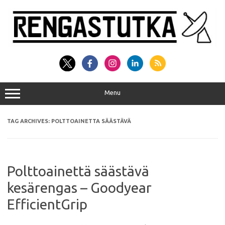
Skip
to
content
Menu
TAG ARCHIVES:
POLTTOAINETTA SÄÄSTÄVÄ
Polttoainettä säästävä
kesärengas – Goodyear
EfficientGrip