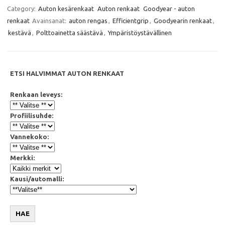
c
i
a
a
e
t
t
i
Category:
Auton kesärenkaat
Auton renkaat
Goodyear - auton
b
t
s
l
renkaat
Avainsanat:
auton rengas
,
Efficientgrip
,
Goodyearin renkaat
,
o
e
A
o
r
p
kestävä
,
Polttoainetta säästävä
,
Ympäristöystävällinen
k
p
ETSI HALVIMMAT AUTON RENKAAT
Renkaan leveys:
Profiilisuhde:
Vannekoko:
Merkki:
Kausi/automalli:
HAE