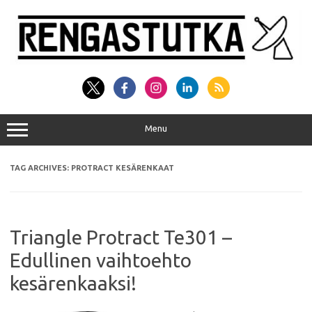
Skip
to
content
Menu
TAG ARCHIVES:
PROTRACT KESÄRENKAAT
Triangle Protract Te301 –
Edullinen vaihtoehto
kesärenkaaksi!