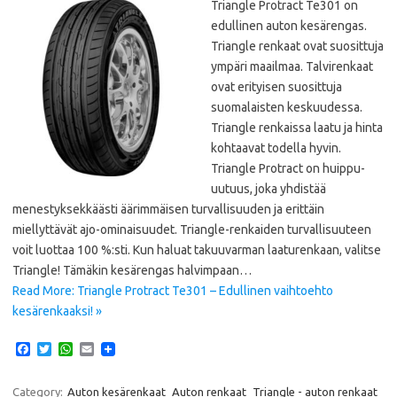
Triangle Protract Te301 on
edullinen auton kesärengas.
Triangle renkaat ovat suosittuja
ympäri maailmaa. Talvirenkaat
ovat erityisen suosittuja
suomalaisten keskuudessa.
Triangle renkaissa laatu ja hinta
kohtaavat todella hyvin.
Triangle Protract on huippu-
uutuus, joka yhdistää
menestyksekkäästi äärimmäisen turvallisuuden ja erittäin
miellyttävät ajo-ominaisuudet. Triangle-renkaiden turvallisuuteen
voit luottaa 100 %:sti. Kun haluat takuuvarman laaturenkaan, valitse
Triangle! Tämäkin kesärengas halvimpaan…
Read More: Triangle Protract Te301 – Edullinen vaihtoehto
kesärenkaaksi! »
F
T
W
E
a
w
h
m
c
i
a
a
e
t
t
i
Category:
Auton kesärenkaat
Auton renkaat
Triangle - auton renkaat