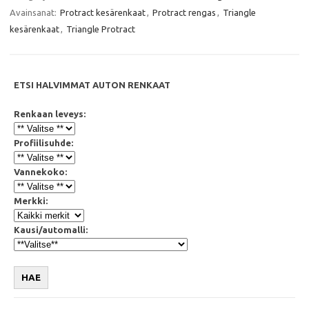
b
t
s
l
Avainsanat:
Protract kesärenkaat
,
Protract rengas
,
Triangle
o
e
A
o
r
p
kesärenkaat
,
Triangle Protract
k
p
ETSI HALVIMMAT AUTON RENKAAT
Renkaan leveys:
Profiilisuhde:
Vannekoko:
Merkki:
Kausi/automalli:
HAE