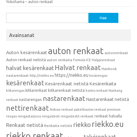
Yokohama – auton renkaat
Haku:
Avainsanat
auton renkaat
Auton kesärenkaat
autonrenkaat
Auton renkaat netistä
auton renkaita
Formula ICE
Halppisrenkaat
Halvat renkaat
halvat kesärenkaat
Hankook
https://riekko.eu
nastarenkaat
http://riekko.eu
kesärengas
kesärenkaat
Kesärenkaat netistä
Kesärenkaita
kitkarenkaat
kitkarenkaat netistä
kitkarengas
kontio renkaat
Nankang
nastarenkaat
Nastarenkaat netistä
nastarengas
renkaat
nettirenkaat
Nokian renkaat
pakettiauton renkaat
premium
renkaat halvalla
rengastarjous
renkaat
rengas
rengastesti
rengastestit
riekko.eu
riekko
Renkaat netistä
Renkaita netistä
riekko renkaat
talvirenkaat