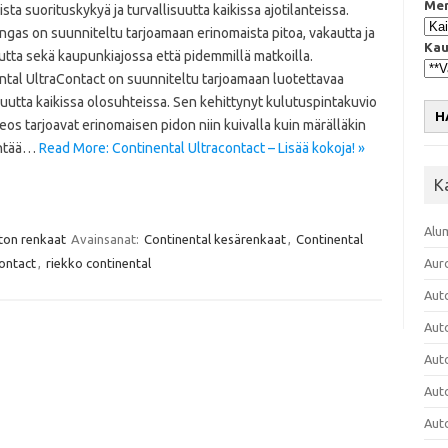
Mer
sta suorituskykyä ja turvallisuutta kaikissa ajotilanteissa.
gas on suunniteltu tarjoamaan erinomaista pitoa, vakautta ja
Kau
tta sekä kaupunkiajossa että pidemmillä matkoilla.
ntal UltraContact on suunniteltu tarjoamaan luotettavaa
suutta kaikissa olosuhteissa. Sen kehittynyt kulutuspintakuvio
H
eos tarjoavat erinomaisen pidon niin kuivalla kuin märälläkin
hentää…
Read More: Continental Ultracontact – Lisää kokoja! »
K
Alu
uton renkaat
Avainsanat:
Continental kesärenkaat
,
Continental
ontact
,
riekko continental
Aur
Aut
Aut
Aut
Aut
Aut