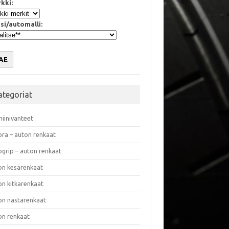
kki:
si/automalli:
AE
ategoriat
miinivanteet
ora – auton renkaat
ogrip – auton renkaat
on kesärenkaat
on kitkarenkaat
on nastarenkaat
on renkaat