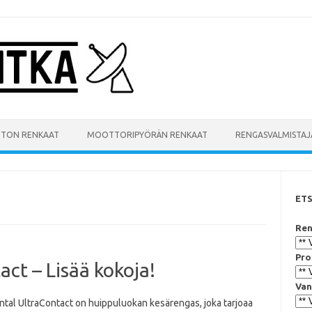
UTON RENKAAT
MOOTTORIPYÖRÄN RENKAAT
RENGASVALMISTAJ
ET
Ren
Pro
ct – Lisää kokoja!
Van
ntal UltraContact on huippuluokan kesärengas, joka tarjoaa