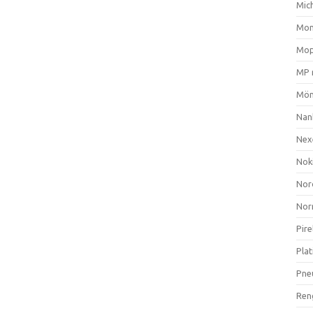
Mich
Mom
Mop
MP 
Mön
Nan
Nex
Nok
Nor
Nor
Pire
Plat
Pne
Ren