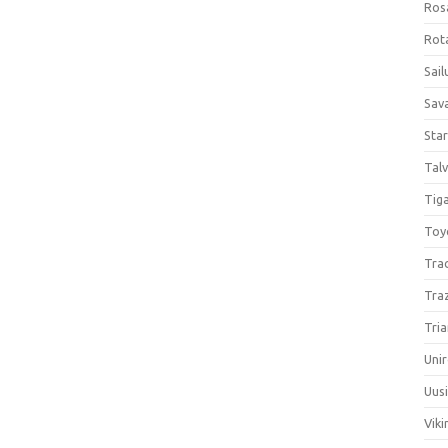
Ros
Rota
Sail
Sav
Sta
Talv
Tiga
Toy
Tra
Tra
Tria
Unir
Uus
Viki