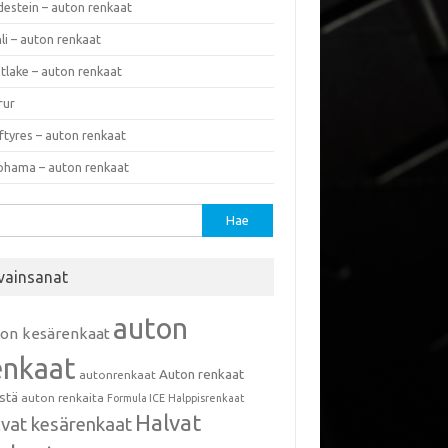
destein – auton renkaat
li – auton renkaat
tlake – auton renkaat
rur
ftyres – auton renkaat
ohama – auton renkaat
u:
vainsanat
auton
ton kesärenkaat
enkaat
Auton renkaat
autonrenkaat
istä
auton renkaita
Formula ICE
Halppisrenkaat
Halvat
lvat kesärenkaat