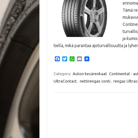
erinomai
Tämä ren
mukavuu
Contine
turvalli
ja kumis
tiellä, mikä parantaa ajoturvallisuutta ja ly
F
T
W
E
a
w
h
m
c
i
a
a
e
t
t
i
Category:
Auton kesärenkaat
Continental - a
b
t
s
l
UltraContact
,
nettirengas conti
,
rengas Ultrac
o
e
A
o
r
p
k
p