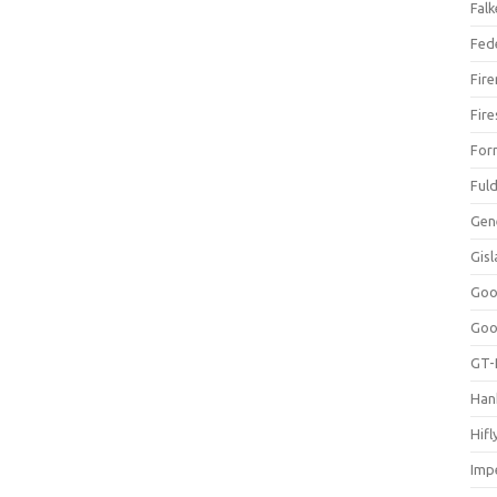
Falk
Fed
Fir
Fir
For
Ful
Gen
Gis
Goo
Goo
GT-
Han
Hifl
Impe