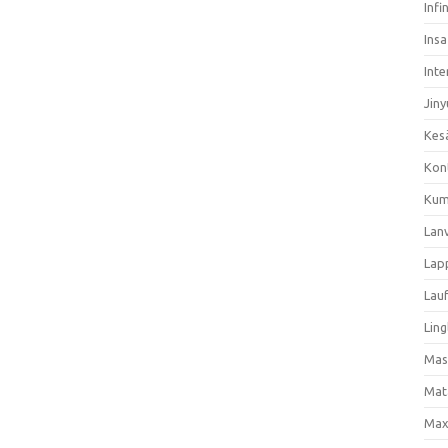
Infi
Ins
Inte
Jiny
Kes
Kon
Kum
Lan
Lap
Lau
Ling
Mas
Mat
Max