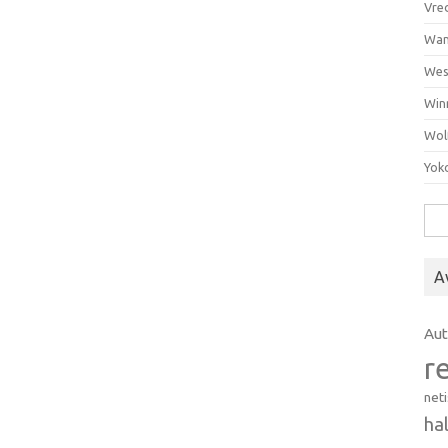
Vre
Wan
Wes
Win
Wol
Yok
Hak
A
Au
r
net
ha