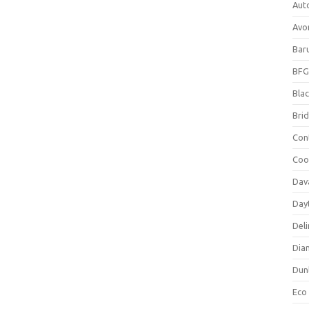
Aut
Avo
Bar
BFG
Blac
Bri
Con
Coo
Dav
Day
Deli
Dia
Dun
Eco