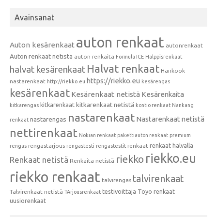
Avainsanat
auton renkaat
Auton kesärenkaat
autonrenkaat
Auton renkaat netistä
auton renkaita
Formula ICE
Halppisrenkaat
Halvat renkaat
halvat kesärenkaat
Hankook
https://riekko.eu
nastarenkaat
http://riekko.eu
kesärengas
kesärenkaat
Kesärenkaat netistä
Kesärenkaita
kitkarenkaat
kitkarenkaat netistä
kitkarengas
kontio renkaat
Nankang
nastarenkaat
Nastarenkaat netistä
nastarengas
renkaat
nettirenkaat
Nokian renkaat
pakettiauton renkaat
premium
renkaat halvalla
rengastarjous
renkaat
rengas
rengastesti
rengastestit
riekko.eu
riekko
Renkaat netistä
Renkaita netistä
riekko renkaat
talvirenkaat
talvirengas
testivoittaja
Toyo renkaat
Talvirenkaat netistä
TArjousrenkaat
uusiorenkaat