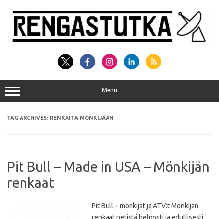
Skip
to
content
Menu
TAG ARCHIVES:
RENKAITA MÖNKIJÄÄN
Pit Bull – Made in USA – Mönkijän
renkaat
Pit Bull – mönkijät ja ATV:t Mönkijän
renkaat netistä helposti ja edullisesti