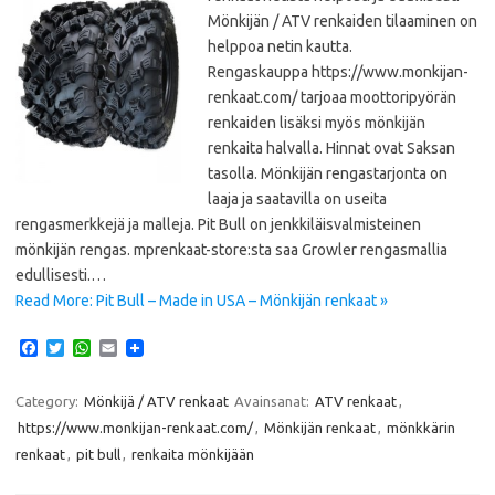
Mönkijän / ATV renkaiden tilaaminen on
helppoa netin kautta.
Rengaskauppa https://www.monkijan-
renkaat.com/ tarjoaa moottoripyörän
renkaiden lisäksi myös mönkijän
renkaita halvalla. Hinnat ovat Saksan
tasolla. Mönkijän rengastarjonta on
laaja ja saatavilla on useita
rengasmerkkejä ja malleja. Pit Bull on jenkkiläisvalmisteinen
mönkijän rengas. mprenkaat-store:sta saa Growler rengasmallia
edullisesti.…
Read More: Pit Bull – Made in USA – Mönkijän renkaat »
F
T
W
E
a
w
h
m
c
i
a
a
e
t
t
i
Category:
Mönkijä / ATV renkaat
Avainsanat:
ATV renkaat
,
b
t
s
l
https://www.monkijan-renkaat.com/
,
Mönkijän renkaat
,
mönkkärin
o
e
A
o
r
p
renkaat
,
pit bull
,
renkaita mönkijään
k
p