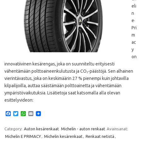
eli
n
e·
Pri
m
ac
y
on
innovatiivinen kesärengas, joka on suunniteltu erityisesti
vähentämään polttoaineenkulutusta ja CO₂-päästöjä. Sen alhainen
vierintävastus, joka on keskimäärin 27 % pienempi kuin johtavilla
kilpailijoilla, auttaa säästämään polttoainetta ja vähentämään
ympäristövaikutuksia. Lisätietoja saat katsomalla alla olevan
esittelyvideon:
F
T
W
E
a
w
h
m
c
i
a
a
e
t
t
i
Category:
Auton kesärenkaat
Michelin - auton renkaat
Avainsanat:
b
t
s
l
Michelin E PRIMACY
,
Michelin kesärenkaat
,
Renkaat netistä
,
o
e
A