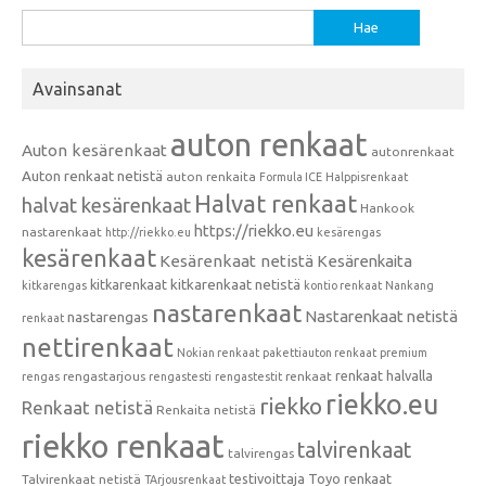
Haku:
Avainsanat
auton renkaat
Auton kesärenkaat
autonrenkaat
Auton renkaat netistä
auton renkaita
Formula ICE
Halppisrenkaat
Halvat renkaat
halvat kesärenkaat
Hankook
https://riekko.eu
nastarenkaat
http://riekko.eu
kesärengas
kesärenkaat
Kesärenkaat netistä
Kesärenkaita
kitkarenkaat
kitkarenkaat netistä
kitkarengas
kontio renkaat
Nankang
nastarenkaat
Nastarenkaat netistä
nastarengas
renkaat
nettirenkaat
Nokian renkaat
pakettiauton renkaat
premium
renkaat halvalla
rengastarjous
renkaat
rengas
rengastesti
rengastestit
riekko.eu
riekko
Renkaat netistä
Renkaita netistä
riekko renkaat
talvirenkaat
talvirengas
testivoittaja
Toyo renkaat
Talvirenkaat netistä
TArjousrenkaat