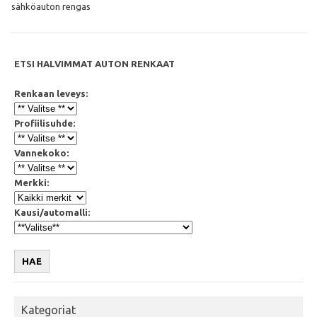
o
r
p
sähköauton rengas
k
p
ETSI HALVIMMAT AUTON RENKAAT
Renkaan leveys:
Profiilisuhde:
Vannekoko:
Merkki:
Kausi/automalli:
HAE
Kategoriat