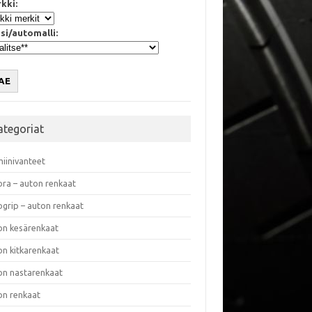
kki:
si/automalli:
AE
ategoriat
miinivanteet
ora – auton renkaat
ogrip – auton renkaat
on kesärenkaat
on kitkarenkaat
on nastarenkaat
on renkaat