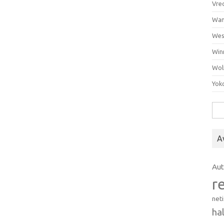
Vre
Wan
Wes
Win
Wol
Yok
Hak
A
Au
r
net
ha