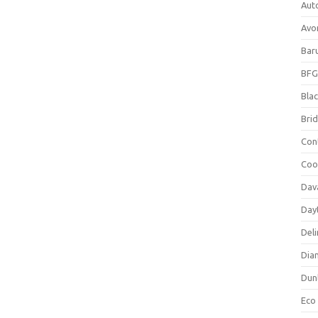
Aut
Avo
Bar
BFG
Blac
Bri
Con
Coo
Dav
Day
Deli
Dia
Dun
Eco