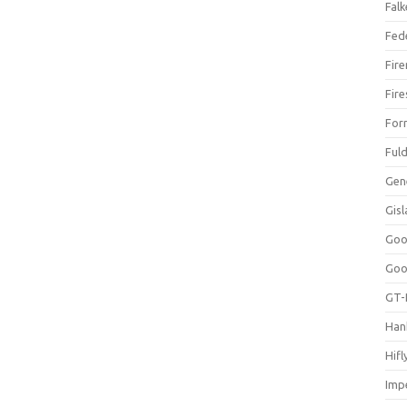
Falk
Fed
Fir
Fir
For
Ful
Gen
Gis
Goo
Goo
GT-
Han
Hifl
Impe