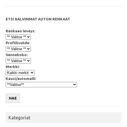
k
p
ETSI HALVIMMAT AUTON RENKAAT
Renkaan leveys:
Profiilisuhde:
Vannekoko:
Merkki:
Kausi/automalli:
HAE
Kategoriat