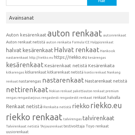
Avainsanat
auton renkaat
Auton kesärenkaat
autonrenkaat
Auton renkaat netistä
auton renkaita
Formula ICE
Halppisrenkaat
Halvat renkaat
halvat kesärenkaat
Hankook
https://riekko.eu
nastarenkaat
http://riekko.eu
kesärengas
kesärenkaat
Kesärenkaat netistä
Kesärenkaita
kitkarenkaat
kitkarenkaat netistä
kitkarengas
kontio renkaat
Nankang
nastarenkaat
Nastarenkaat netistä
nastarengas
renkaat
nettirenkaat
Nokian renkaat
pakettiauton renkaat
premium
renkaat halvalla
rengastarjous
renkaat
rengas
rengastesti
rengastestit
riekko.eu
riekko
Renkaat netistä
Renkaita netistä
riekko renkaat
talvirenkaat
talvirengas
testivoittaja
Toyo renkaat
Talvirenkaat netistä
TArjousrenkaat
uusiorenkaat