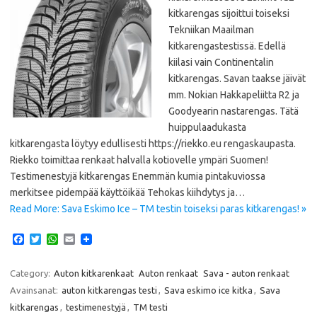
kitkarengas sijoittui toiseksi
Tekniikan Maailman
kitkarengastestissä. Edellä
kiilasi vain Continentalin
kitkarengas. Savan taakse jäivät
mm. Nokian Hakkapeliitta R2 ja
Goodyearin nastarengas. Tätä
huippulaadukasta
kitkarengasta löytyy edullisesti https://riekko.eu rengaskaupasta.
Riekko toimittaa renkaat halvalla kotiovelle ympäri Suomen!
Testimenestyjä kitkarengas Enemmän kumia pintakuviossa
merkitsee pidempää käyttöikää Tehokas kiihdytys ja…
Read More: Sava Eskimo Ice – TM testin toiseksi paras kitkarengas! »
F
T
W
E
a
w
h
m
c
i
a
a
e
t
t
i
Category:
Auton kitkarenkaat
Auton renkaat
Sava - auton renkaat
b
t
s
l
Avainsanat:
auton kitkarengas testi
,
Sava eskimo ice kitka
,
Sava
o
e
A
o
r
p
kitkarengas
,
testimenestyjä
,
TM testi