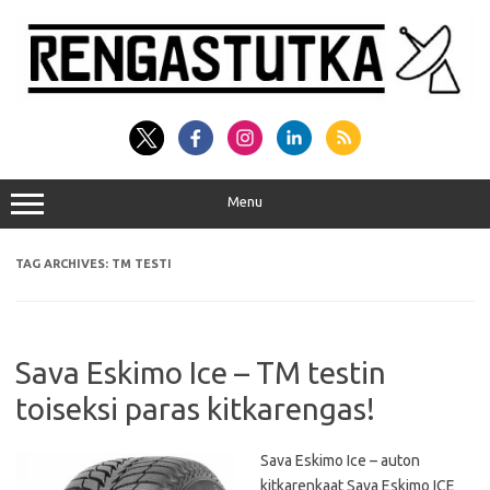
Skip
to
content
Menu
TAG ARCHIVES:
TM TESTI
Sava Eskimo Ice – TM testin
toiseksi paras kitkarengas!
Sava Eskimo Ice – auton
kitkarenkaat Sava Eskimo ICE