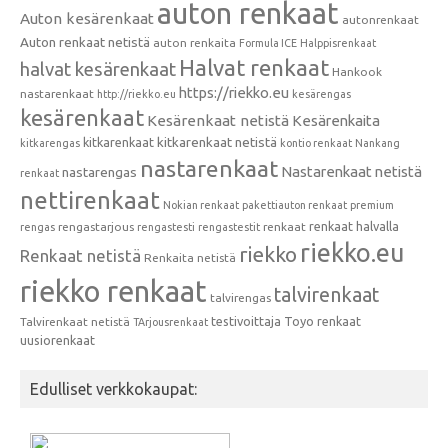
auton renkaat
Auton kesärenkaat
autonrenkaat
Auton renkaat netistä
auton renkaita
Formula ICE
Halppisrenkaat
Halvat renkaat
halvat kesärenkaat
Hankook
https://riekko.eu
nastarenkaat
http://riekko.eu
kesärengas
kesärenkaat
Kesärenkaat netistä
Kesärenkaita
kitkarenkaat
kitkarenkaat netistä
kitkarengas
kontio renkaat
Nankang
nastarenkaat
Nastarenkaat netistä
nastarengas
renkaat
nettirenkaat
Nokian renkaat
pakettiauton renkaat
premium
renkaat halvalla
rengastarjous
renkaat
rengas
rengastesti
rengastestit
riekko.eu
riekko
Renkaat netistä
Renkaita netistä
riekko renkaat
talvirenkaat
talvirengas
testivoittaja
Toyo renkaat
Talvirenkaat netistä
TArjousrenkaat
uusiorenkaat
Edulliset verkkokaupat: