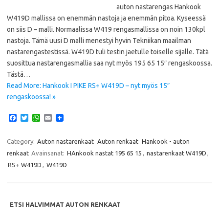
auton nastarengas Hankook
W419D mallissa on enemmän nastoja ja enemmän pitoa. Kyseessä
on siis D – malli. Normaalissa W419 rengasmallissa on noin 130kpl
nastoja. Tämä uusi D malli menestyi hyvin Tekniikan maailman
nastarengastestissä. W419D tuli testin jaetulle toiselle sijalle. Tätä
suosittua nastarengasmallia saa nyt myös 195 65 15″ rengaskoossa.
Tästä…
Read More: Hankook I PIKE RS+ W419D – nyt myös 15″
rengaskoossa! »
F
T
W
E
a
w
h
m
c
i
a
a
e
t
t
i
Category:
Auton nastarenkaat
Auton renkaat
Hankook - auton
b
t
s
l
renkaat
Avainsanat:
HAnkook nastat 195 65 15
,
nastarenkaat W419D
,
o
e
A
o
r
p
RS+ W419D
,
W419D
k
p
ETSI HALVIMMAT AUTON RENKAAT