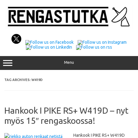
Skip
to
content
Menu
TAG ARCHIVES:
W419D
Hankook I PIKE RS+ W419D – nyt
myös 15″ rengaskoossa!
Hankook I PIKE RS+ W419D