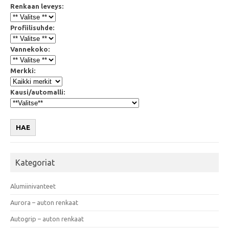
Renkaan leveys:
Profiilisuhde:
Vannekoko:
Merkki:
Kausi/automalli:
HAE
Kategoriat
Alumiinivanteet
Aurora – auton renkaat
Autogrip – auton renkaat