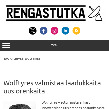
Skip
to
content
Menu
TAG ARCHIVES:
WOLFTIRES
Wolftyres valmistaa laadukkaita
uusiorenkaita
Wolf tyres – auton nastarenkaat
Innovatiivinen uusiorengas naapurimaasta