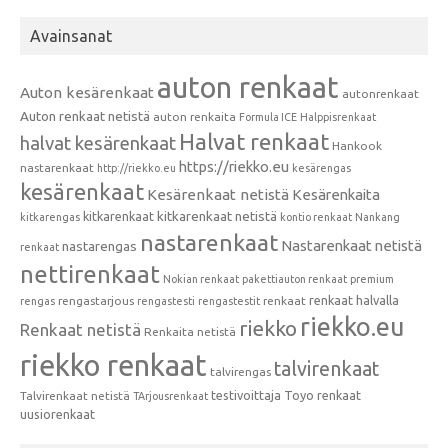
Avainsanat
auton renkaat
Auton kesärenkaat
autonrenkaat
Auton renkaat netistä
auton renkaita
Formula ICE
Halppisrenkaat
Halvat renkaat
halvat kesärenkaat
Hankook
https://riekko.eu
nastarenkaat
http://riekko.eu
kesärengas
kesärenkaat
Kesärenkaat netistä
Kesärenkaita
kitkarenkaat
kitkarenkaat netistä
kitkarengas
kontio renkaat
Nankang
nastarenkaat
Nastarenkaat netistä
nastarengas
renkaat
nettirenkaat
Nokian renkaat
pakettiauton renkaat
premium
renkaat halvalla
rengastarjous
renkaat
rengas
rengastesti
rengastestit
riekko.eu
riekko
Renkaat netistä
Renkaita netistä
riekko renkaat
talvirenkaat
talvirengas
testivoittaja
Toyo renkaat
Talvirenkaat netistä
TArjousrenkaat
uusiorenkaat