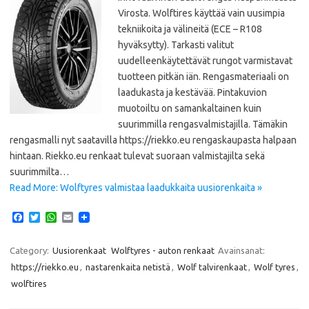
Virosta. Wolftires käyttää vain uusimpia
tekniikoita ja välineitä (ECE – R108
hyväksytty). Tarkasti valitut
uudelleenkäytettävät rungot varmistavat
tuotteen pitkän iän. Rengasmateriaali on
laadukasta ja kestävää. Pintakuvion
muotoiltu on samankaltainen kuin
suurimmilla rengasvalmistajilla. Tämäkin
rengasmalli nyt saatavilla https://riekko.eu rengaskaupasta halpaan
hintaan. Riekko.eu renkaat tulevat suoraan valmistajilta sekä
suurimmilta…
Read More: Wolftyres valmistaa laadukkaita uusiorenkaita »
F
T
W
E
a
w
h
m
c
i
a
a
e
t
t
i
Category:
Uusiorenkaat
Wolftyres - auton renkaat
Avainsanat:
b
t
s
l
https://riekko.eu
,
nastarenkaita netistä
,
Wolf talvirenkaat
,
Wolf tyres
,
o
e
A
o
r
p
wolftires
k
p