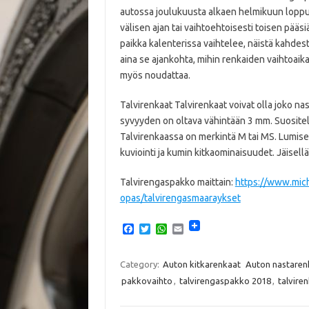
autossa joulukuusta alkaen helmikuun loppu
välisen ajan tai vaihtoehtoisesti toisen pää
paikka kalenterissa vaihtelee, näistä kahd
aina se ajankohta, mihin renkaiden vaihtoaika
myös noudattaa.
Talvirenkaat Talvirenkaat voivat olla joko na
syvyyden on oltava vähintään 3 mm. Suositel
Talvirenkaassa on merkintä M tai MS. Lumisell
kuviointi ja kumin kitkaominaisuudet. Jäisellä
Talvirengaspakko maittain:
https://www.mich
opas/talvirengasmaaraykset
F
T
W
E
a
w
h
m
c
i
a
a
e
t
t
i
Category:
Auton kitkarenkaat
Auton nastaren
b
t
s
l
pakkovaihto
,
talvirengaspakko 2018
,
talvire
o
e
A
o
r
p
k
p