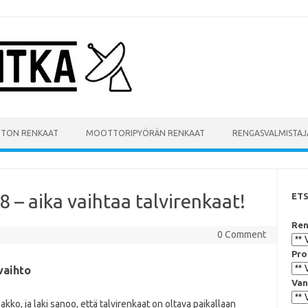
UTON RENKAAT
MOOTTORIPYÖRÄN RENKAAT
RENGASVALMISTAJ
 – aika vaihtaa talvirenkaat!
ET
Ren
0 Comment
Pro
vaihto
Van
o, ja laki sanoo, että talvirenkaat on oltava paikallaan