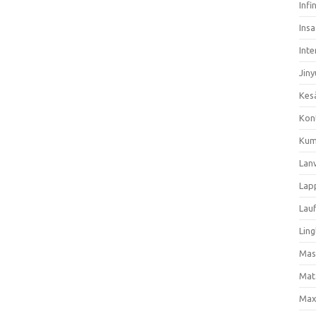
Infi
Ins
Inte
Jiny
Kes
Kon
Kum
Lan
Lap
Lau
Ling
Mas
Mat
Max