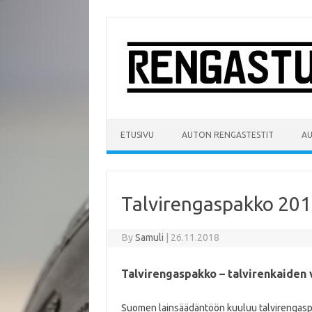
Skip
to
content
ETUSIVU
AUTON RENGASTESTIT
A
Talvirengaspakko 2018
By
Samuli
|
26.11.2018
Talvirengaspakko – talvirenkaiden 
Suomen lainsäädäntöön kuuluu talvirengaspakk