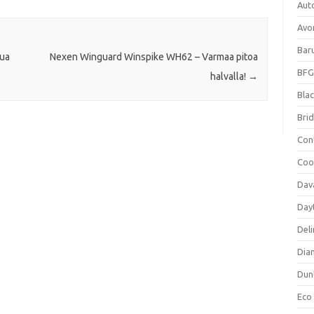
Aut
Avo
Bar
tua
Nexen Winguard Winspike WH62 – Varmaa pitoa
BFG
halvalla!
→
Blac
Bri
Con
Coo
Dav
Day
Deli
Dia
Dun
Eco