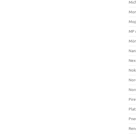
Mich
Mom
Mop
MP 
Mön
Nan
Nex
Nok
Nor
Nor
Pire
Plat
Pne
Ren