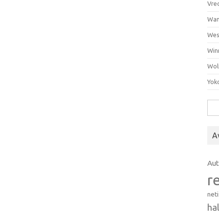
Vre
Wan
Wes
Win
Wol
Yok
Hak
A
Au
r
net
ha