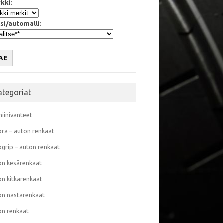
kki:
si/automalli:
AE
ategoriat
miinivanteet
ora – auton renkaat
ogrip – auton renkaat
on kesärenkaat
on kitkarenkaat
on nastarenkaat
on renkaat