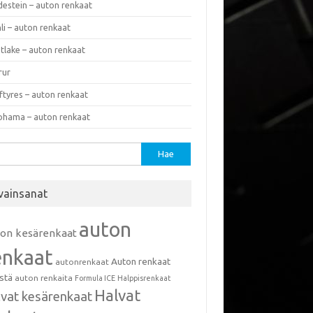
destein – auton renkaat
li – auton renkaat
tlake – auton renkaat
rur
ftyres – auton renkaat
ohama – auton renkaat
u:
vainsanat
auton
ton kesärenkaat
enkaat
Auton renkaat
autonrenkaat
istä
auton renkaita
Formula ICE
Halppisrenkaat
Halvat
lvat kesärenkaat