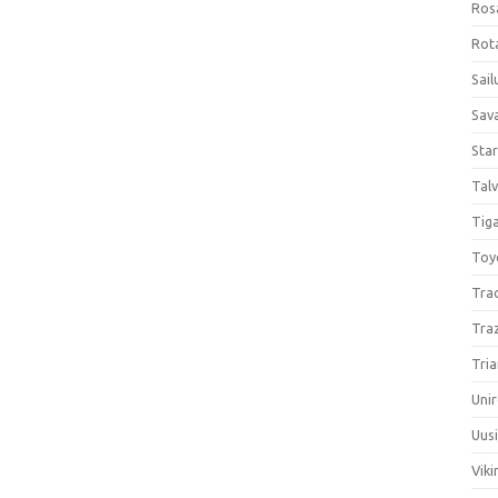
Ros
Rota
Sail
Sav
Sta
Talv
Tiga
Toy
Tra
Tra
Tria
Unir
Uus
Viki