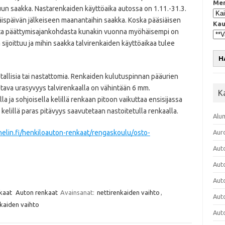
Mer
un saakka. Nastarenkaiden käyttöaika autossa on 1.11.-31.3.
siäispäivän jälkeiseen maanantaihin saakka. Koska pääsiäisen
Kau
esta päättymisajankohdasta kunakin vuonna myöhäisempi on
 sijoittuu ja mihin saakka talvirenkaiden käyttöaikaa tulee
H
stallisia tai nastattomia. Renkaiden kulutuspinnan pääurien
tava urasyvyys talvirenkaalla on vähintään 6 mm.
K
a ja sohjoisella kelillä renkaan pitoon vaikuttaa ensisijassa
 kelillä paras pitävyys saavutetaan nastoitetulla renkaalla.
Alu
elin.fi/henkiloauton-renkaat/rengaskoulu/osto-
Aur
Aut
Aut
Aut
kaat
Auton renkaat
Avainsanat:
nettirenkaiden vaihto
,
Aut
nkaiden vaihto
Aut