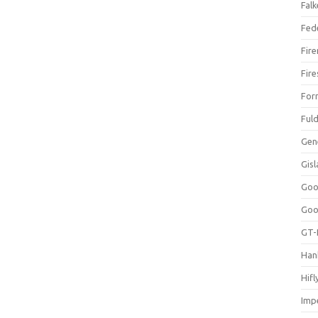
Falk
Fed
Fir
Fir
For
Ful
Gen
Gis
Goo
Goo
GT-
Han
Hifl
Impe