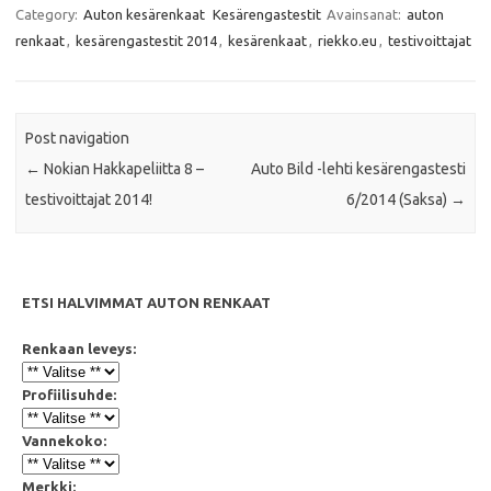
e
t
t
i
Category:
Auton kesärenkaat
Kesärengastestit
Avainsanat:
auton
b
t
s
l
renkaat
,
kesärengastestit 2014
,
kesärenkaat
,
riekko.eu
,
testivoittajat
o
e
A
o
r
p
k
p
Post navigation
←
Nokian Hakkapeliitta 8 –
Auto Bild -lehti kesärengastesti
testivoittajat 2014!
6/2014 (Saksa)
→
ETSI HALVIMMAT AUTON RENKAAT
Renkaan leveys:
Profiilisuhde:
Vannekoko:
Merkki: