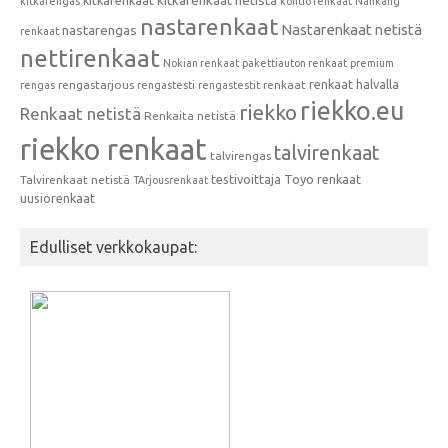
kitkarenkaat netistä
kitkarengas
kontio renkaat
Nankang
nastarenkaat
Nastarenkaat netistä
nastarengas
renkaat
nettirenkaat
Nokian renkaat
pakettiauton renkaat
premium
renkaat halvalla
rengastarjous
renkaat
rengas
rengastesti
rengastestit
riekko.eu
riekko
Renkaat netistä
Renkaita netistä
riekko renkaat
talvirenkaat
talvirengas
testivoittaja
Toyo renkaat
Talvirenkaat netistä
TArjousrenkaat
uusiorenkaat
Edulliset verkkokaupat: