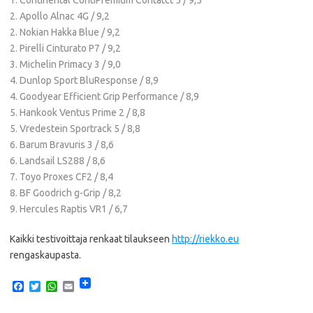
2. Apollo Alnac 4G / 9,2
2. Nokian Hakka Blue / 9,2
2. Pirelli Cinturato P7 / 9,2
3. Michelin Primacy 3 / 9,0
4. Dunlop Sport BluResponse / 8,9
4. Goodyear Efficient Grip Performance / 8,9
5. Hankook Ventus Prime 2 / 8,8
5. Vredestein Sportrack 5 / 8,8
6. Barum Bravuris 3 / 8,6
6. Landsail LS288 / 8,6
7. Toyo Proxes CF2 / 8,4
8. BF Goodrich g-Grip / 8,2
9. Hercules Raptis VR1 / 6,7
Kaikki testivoittaja renkaat tilaukseen
http://riekko.eu
rengaskaupasta.
F
T
W
E
a
w
h
m
c
i
a
a