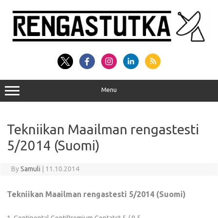
Skip
to
content
Menu
Tekniikan Maailman rengastesti
5/2014 (Suomi)
By
Samuli
|
11.10.2014
Tekniikan Maailman rengastesti 5/2014 (Suomi)
1. Continental ContiPremium Contatct 5 / 9,5