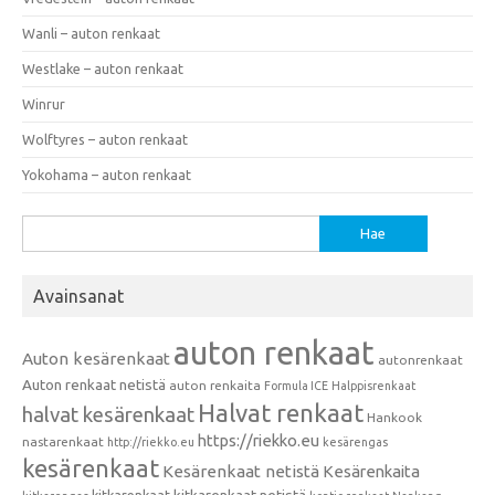
Wanli – auton renkaat
Westlake – auton renkaat
Winrur
Wolftyres – auton renkaat
Yokohama – auton renkaat
Haku:
Avainsanat
auton renkaat
Auton kesärenkaat
autonrenkaat
Auton renkaat netistä
auton renkaita
Formula ICE
Halppisrenkaat
Halvat renkaat
halvat kesärenkaat
Hankook
https://riekko.eu
nastarenkaat
http://riekko.eu
kesärengas
kesärenkaat
Kesärenkaat netistä
Kesärenkaita
kitkarenkaat