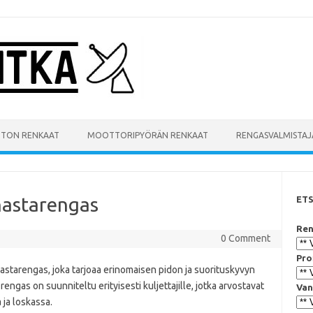
UTON RENKAAT
MOOTTORIPYÖRÄN RENKAAT
RENGASVALMISTAJ
nastarengas
ET
Ren
0 Comment
Pro
starengas, joka tarjoaa erinomaisen pidon ja suorituskyvyn
engas on suunniteltu erityisesti kuljettajille, jotka arvostavat
Van
a ja loskassa.