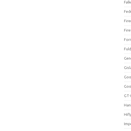
Falk
Fed
Fir
Fir
For
Ful
Gen
Gis
Goo
Goo
GT-
Han
Hifl
Impe