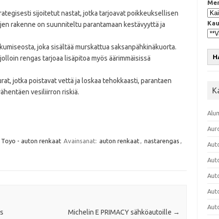
Mer
egisesti sijoitetut nastat, jotka tarjoavat poikkeuksellisen
Kau
astojen rakenne on suunniteltu parantamaan kestävyyttä ja
kumiseosta, joka sisältää murskattua saksanpähkinäkuorta.
H
jolloin rengas tarjoaa lisäpitoa myös äärimmäisissä
rat, jotka poistavat vettä ja loskaa tehokkaasti, parantaen
K
ähentäen vesiliirron riskiä.
Alu
Aur
Toyo - auton renkaat
Avainsanat:
auton renkaat
,
nastarengas
,
Aut
Aut
Aut
Aut
Aut
as
Michelin E PRIMACY sähköautoille
→