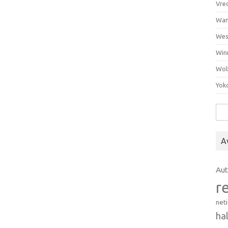
Vre
Wan
Wes
Win
Wol
Yok
Hak
A
Au
r
net
ha