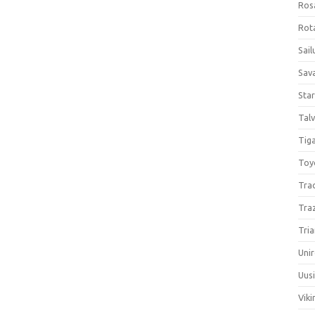
Ros
Rota
Sail
Sav
Sta
Talv
Tiga
Toy
Tra
Tra
Tria
Unir
Uus
Viki