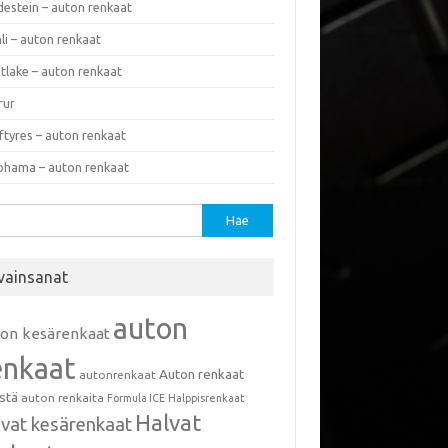
destein – auton renkaat
li – auton renkaat
tlake – auton renkaat
rur
ftyres – auton renkaat
ohama – auton renkaat
u:
vainsanat
auton
ton kesärenkaat
enkaat
Auton renkaat
autonrenkaat
istä
auton renkaita
Formula ICE
Halppisrenkaat
Halvat
lvat kesärenkaat