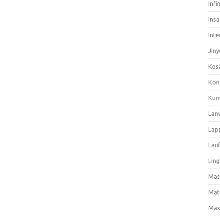
Infi
Ins
Inte
Jiny
Kes
Kon
Kum
Lan
Lap
Lau
Ling
Mas
Mat
Max