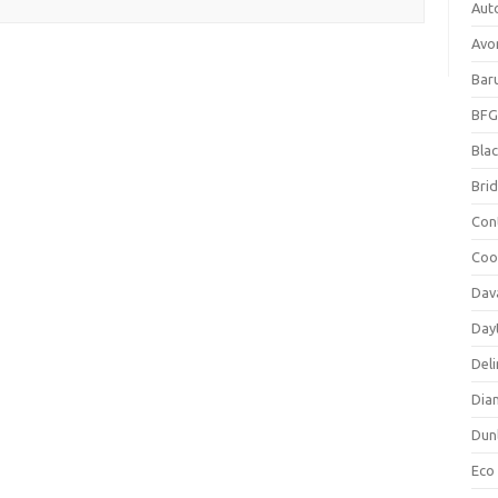
Aut
Avo
Bar
BFG
Blac
Bri
Con
Coo
Dav
Day
Deli
Dia
Dun
Eco