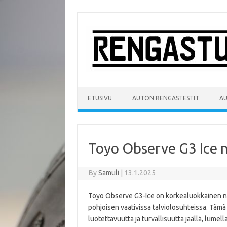
Skip
to
content
ETUSIVU
AUTON RENGASTESTIT
A
Toyo Observe G3 Ice 
By
Samuli
|
13.1.2025
Toyo Observe G3-Ice on korkealuokkainen na
pohjoisen vaativissa talviolosuhteissa. Tämä r
luotettavuutta ja turvallisuutta jäällä, lumell