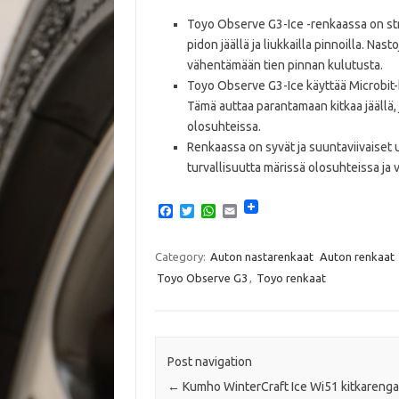
Toyo Observe G3-Ice -renkaassa on strat
pidon jäällä ja liukkailla pinnoilla. N
vähentämään tien pinnan kulutusta.
Toyo Observe G3-Ice käyttää Microbit-
Tämä auttaa parantamaan kitkaa jäällä, 
olosuhteissa.
Renkaassa on syvät ja suuntaviivaiset u
turvallisuutta märissä olosuhteissa ja v
F
T
W
E
a
w
h
m
c
i
a
a
e
t
t
i
Category:
Auton nastarenkaat
Auton renkaat
b
t
s
l
Toyo Observe G3
,
Toyo renkaat
o
e
A
o
r
p
k
p
Post navigation
←
Kumho WinterCraft Ice Wi51 kitkareng