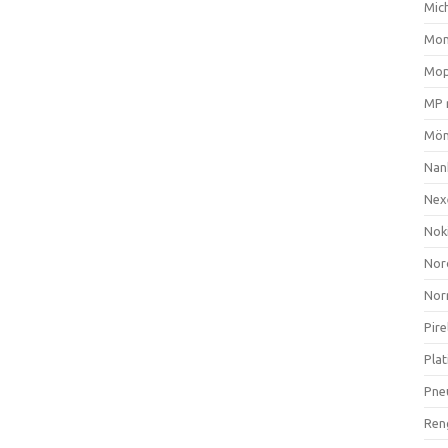
Mich
Mom
Mop
MP 
Mön
Nan
Nex
Nok
Nor
Nor
Pire
Plat
Pne
Ren