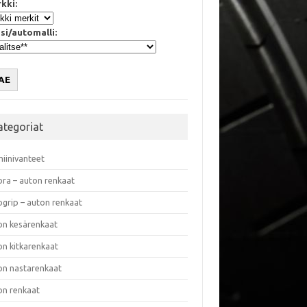
kki:
si/automalli:
AE
ategoriat
miinivanteet
ora – auton renkaat
ogrip – auton renkaat
on kesärenkaat
on kitkarenkaat
on nastarenkaat
on renkaat