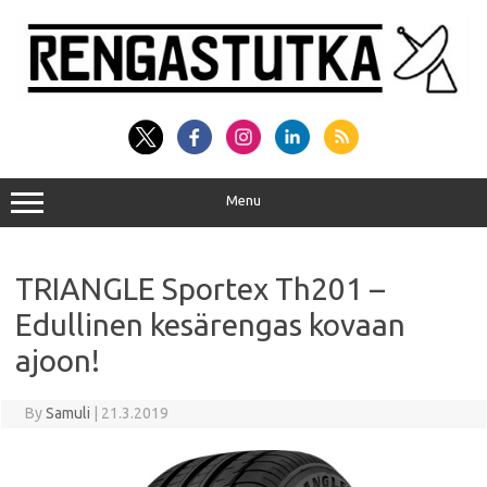
Skip
to
content
Menu
TRIANGLE Sportex Th201 –
Edullinen kesärengas kovaan
ajoon!
By
Samuli
|
21.3.2019