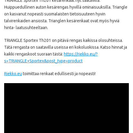
TRIANGLE Sportex Th201 kesärenkaat nyt saatavilla.
Huippuedullinen auton kesärengas hyvillä ominaisuuksilla. Triangle
on kasvanut nopeasti suomalaisten tietoisuuteen hyvin
talvirenkaiden ansiosta. Trianglen kesärenkaat ovat myös hyviä
hinta- laatusuhteeltaan.
TRIANGLE Sportex Th201 on pitävä rengas kaikissa olosuhteissa.
Tätä rengasta on saatavilla useissa eri kokoluokissa. Katso hinnat ja
kaikki rengaskoot suoraan tästä:
https://riekko.eu/?
s=TRIANGLE+Sportex&post_type=product
Riekko.eu
toimittaa renkaat edullisesti ja nopeasti!