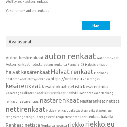
Wolftyres – auton renkaat
Yokohama – auton renkaat
Haku:
Avainsanat
auton renkaat
Auton kesärenkaat
autonrenkaat
Auton renkaat netistä
auton renkaita
Formula ICE
Halppisrenkaat
Halvat renkaat
halvat kesärenkaat
Hankook
https://riekko.eu
nastarenkaat
http://riekko.eu
kesärengas
kesärenkaat
Kesärenkaat netistä
Kesärenkaita
kitkarenkaat
kitkarenkaat netistä
kitkarengas
kontio renkaat
Nankang
nastarenkaat
Nastarenkaat netistä
nastarengas
renkaat
nettirenkaat
Nokian renkaat
pakettiauton renkaat
premium
renkaat halvalla
rengastarjous
renkaat
rengas
rengastesti
rengastestit
riekko.eu
riekko
Renkaat netistä
Renkaita netistä