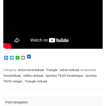
F
T
W
E
a
w
h
m
c
i
a
a
e
t
t
i
Category:
Auton kesärenkaat
Triangle - auton renkaat
Avainsanat:
b
t
s
l
kesärenkaat
,
riekko renkaat
,
Sportex Th201 kesärengas
,
Sportex
o
e
A
o
r
p
Th201 rengas
,
Triangle renkaat
k
p
Post navigation