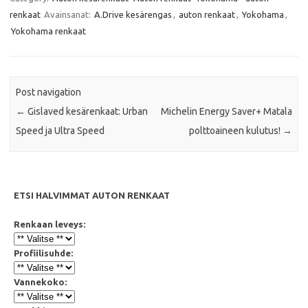
b
t
s
l
renkaat
Avainsanat:
A.Drive kesärengas
,
auton renkaat
,
Yokohama
,
o
e
A
o
r
p
Yokohama renkaat
k
p
Post navigation
←
Gislaved kesärenkaat: Urban
Michelin Energy Saver+ Matala
Speed ja Ultra Speed
polttoaineen kulutus!
→
ETSI HALVIMMAT AUTON RENKAAT
Renkaan leveys:
Profiilisuhde:
Vannekoko: