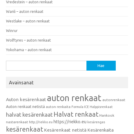
Vredestein – auton renkaat
Wanli – auton renkaat
Westlake – auton renkaat
Winrur
Wolftyres – auton renkaat
Yokohama – auton renkaat
Haku:
Avainsanat
auton renkaat
Auton kesärenkaat
autonrenkaat
Auton renkaat netistä
auton renkaita
Formula ICE
Halppisrenkaat
Halvat renkaat
halvat kesärenkaat
Hankook
https://riekko.eu
nastarenkaat
http://riekko.eu
kesärengas
kesärenkaat
Kesärenkaat netistä
Kesärenkaita