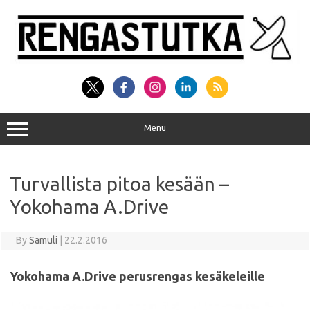
Skip
to
content
Menu
Turvallista pitoa kesään –
Yokohama A.Drive
By
Samuli
|
22.2.2016
Yokohama A.Drive perusrengas kesäkeleille