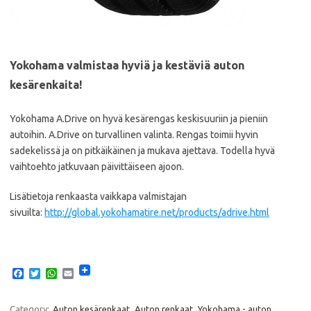
Yokohama valmistaa hyviä ja kestäviä auton
kesärenkaita!
Yokohama A.Drive on hyvä kesärengas keskisuuriin ja pieniin
autoihin. A.Drive on turvallinen valinta. Rengas toimii hyvin
sadekelissä ja on pitkäikäinen ja mukava ajettava. Todella hyvä
vaihtoehto jatkuvaan päivittäiseen ajoon.
Lisätietoja renkaasta vaikkapa valmistajan
sivuilta:
http://global.yokohamatire.net/products/adrive.html
F
T
W
E
a
w
h
m
c
i
a
a
e
t
t
i
Category:
Auton kesärenkaat
Auton renkaat
Yokohama - auton