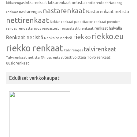
kitkarenkaat
kitkarenkaat netistä
kitkarengas
kontio renkaat
Nankang
nastarenkaat
Nastarenkaat netistä
nastarengas
renkaat
nettirenkaat
Nokian renkaat
pakettiauton renkaat
premium
renkaat halvalla
rengastarjous
renkaat
rengas
rengastesti
rengastestit
riekko.eu
riekko
Renkaat netistä
Renkaita netistä
riekko renkaat
talvirenkaat
talvirengas
testivoittaja
Toyo renkaat
Talvirenkaat netistä
TArjousrenkaat
uusiorenkaat
Edulliset verkkokaupat: