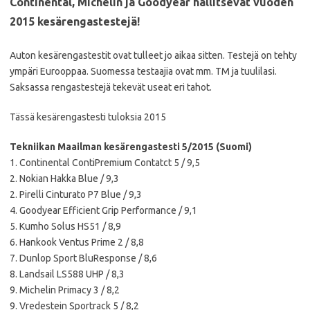
Continental, Michelin ja Goodyear hallitsevat vuoden
2015 kesärengastestejä!
Auton kesärengastestit ovat tulleet jo aikaa sitten. Testejä on tehty
ympäri Eurooppaa. Suomessa testaajia ovat mm. TM ja tuulilasi.
Saksassa rengastestejä tekevät useat eri tahot.
Tässä kesärengastesti tuloksia 2015
Tekniikan Maailman kesärengastesti 5/2015 (Suomi)
1. Continental ContiPremium Contatct 5 / 9,5
2. Nokian Hakka Blue / 9,3
2. Pirelli Cinturato P7 Blue / 9,3
4. Goodyear Efficient Grip Performance / 9,1
5. Kumho Solus HS51 / 8,9
6. Hankook Ventus Prime 2 / 8,8
7. Dunlop Sport BluResponse / 8,6
8. Landsail LS588 UHP / 8,3
9. Michelin Primacy 3 / 8,2
9. Vredestein Sportrack 5 / 8,2