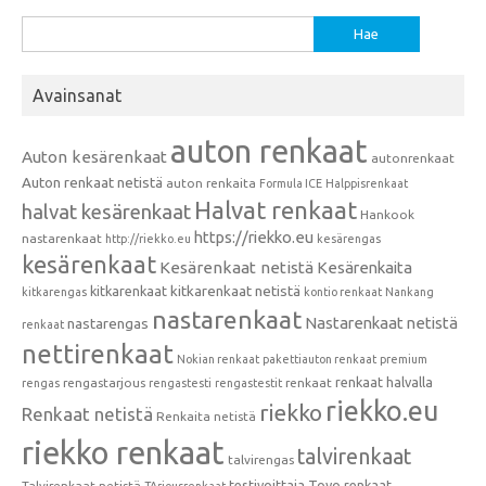
Haku:
Avainsanat
auton renkaat
Auton kesärenkaat
autonrenkaat
Auton renkaat netistä
auton renkaita
Formula ICE
Halppisrenkaat
Halvat renkaat
halvat kesärenkaat
Hankook
https://riekko.eu
nastarenkaat
http://riekko.eu
kesärengas
kesärenkaat
Kesärenkaat netistä
Kesärenkaita
kitkarenkaat
kitkarenkaat netistä
kitkarengas
kontio renkaat
Nankang
nastarenkaat
Nastarenkaat netistä
nastarengas
renkaat
nettirenkaat
Nokian renkaat
pakettiauton renkaat
premium
renkaat halvalla
rengastarjous
renkaat
rengas
rengastesti
rengastestit
riekko.eu
riekko
Renkaat netistä
Renkaita netistä
riekko renkaat
talvirenkaat
talvirengas
testivoittaja
Toyo renkaat
Talvirenkaat netistä
TArjousrenkaat