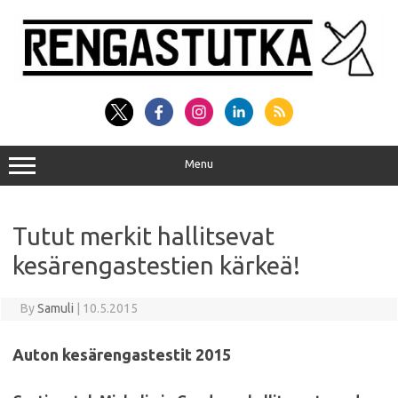
Skip
to
content
Menu
Tutut merkit hallitsevat
kesärengastestien kärkeä!
By
Samuli
|
10.5.2015
Auton kesärengastestit 2015