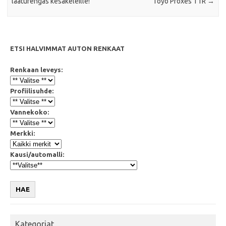
laaturengas kesäkeleille!
Toyo Proxes T1R
→
ETSI HALVIMMAT AUTON RENKAAT
Renkaan leveys:
Profiilisuhde:
Vannekoko:
Merkki:
Kausi/automalli:
HAE
Kategoriat