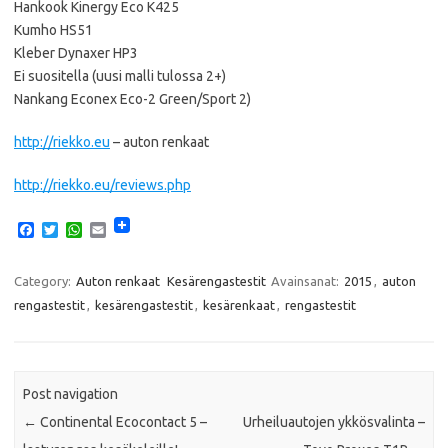
Hankook Kinergy Eco K425
Kumho HS51
Kleber Dynaxer HP3
Ei suositella (uusi malli tulossa 2+)
Nankang Econex Eco-2 Green/Sport 2)
http://riekko.eu
– auton renkaat
http://riekko.eu/reviews.php
F
T
W
E
a
w
h
m
c
i
a
a
e
t
t
i
Category:
Auton renkaat
Kesärengastestit
Avainsanat:
2015
,
auton
b
t
s
l
rengastestit
,
kesärengastestit
,
kesärenkaat
,
rengastestit
o
e
A
o
r
p
k
p
Post navigation
←
Continental Ecocontact 5 –
Urheiluautojen ykkösvalinta –