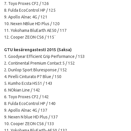
7. Toyo Proxes CF2 / 126
8. Fulda EcoControl HP / 125
9. Apollo Alnac 4G / 121
10. Nexen NBlue HD Plus / 120
11. Yokohama BluEarth AE50 / 117
12. Cooper ZEON CS6 / 115¨
GTU kesärengastesti 2015 (Saksa)
1. Goodyear Efficient Grip Performance / 153
2. Continental Premium Contact 5 / 152
2. Dunlop Sport Bluresponse / 152
4. Pirelli Cinturato P7 Blue / 150
5. Kumho Ecsta HS51 / 143
6. NOkian Line / 142
6. Toyo Proxes CF2 / 142
8. Fulda EcoControl HP / 140
9. Apollo Alnac 4G / 137
9. Nexen N blue HD Plus / 137
10. Cooper ZEON CS6 / 133
11. Yokohama BluEarth-AE50 / 132