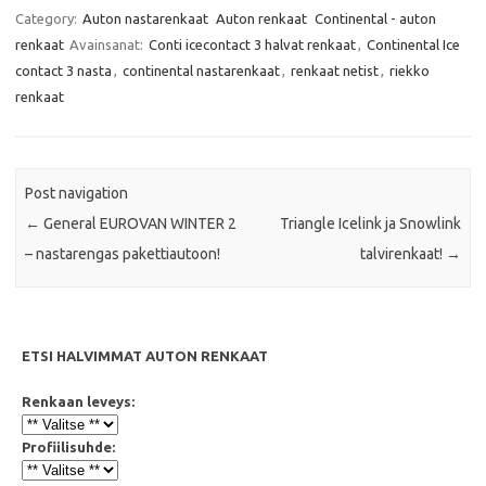
e
t
t
i
Category:
Auton nastarenkaat
Auton renkaat
Continental - auton
b
t
s
l
renkaat
Avainsanat:
Conti icecontact 3 halvat renkaat
,
Continental Ice
o
e
A
o
r
p
contact 3 nasta
,
continental nastarenkaat
,
renkaat netist
,
riekko
k
p
renkaat
Post navigation
←
General EUROVAN WINTER 2
Triangle Icelink ja Snowlink
– nastarengas pakettiautoon!
talvirenkaat!
→
ETSI HALVIMMAT AUTON RENKAAT
Renkaan leveys:
Profiilisuhde: