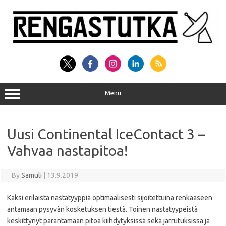
Skip
to
content
Menu
Uusi Continental IceContact 3 –
Vahvaa nastapitoa!
By
Samuli
|
13.9.2019
Kaksi erilaista nastatyyppiä optimaalisesti sijoitettuina renkaaseen
antamaan pysyvän kosketuksen tiestä. Toinen nastatyypeistä
keskittynyt parantamaan pitoa kiihdytyksissä sekä jarrutuksissa ja