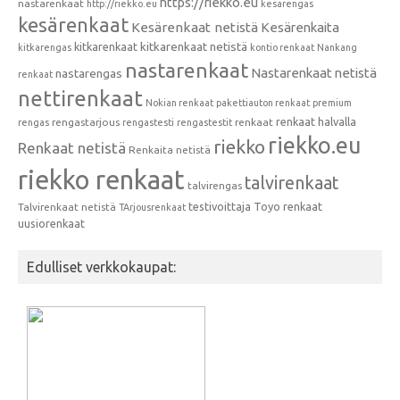
https://riekko.eu
nastarenkaat
http://riekko.eu
kesärengas
kesärenkaat
Kesärenkaat netistä
Kesärenkaita
kitkarenkaat
kitkarenkaat netistä
kitkarengas
kontio renkaat
Nankang
nastarenkaat
Nastarenkaat netistä
nastarengas
renkaat
nettirenkaat
Nokian renkaat
pakettiauton renkaat
premium
renkaat halvalla
rengastarjous
renkaat
rengas
rengastesti
rengastestit
riekko.eu
riekko
Renkaat netistä
Renkaita netistä
riekko renkaat
talvirenkaat
talvirengas
testivoittaja
Toyo renkaat
Talvirenkaat netistä
TArjousrenkaat
uusiorenkaat
Edulliset verkkokaupat: