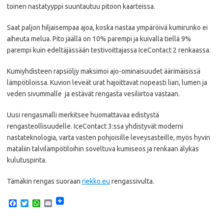
toinen nastatyyppi suuntautuu pitoon kaarteissa.
Saat paljon hiljaisempaa ajoa, koska nastaa ympäröivä kumirunko ei
aiheuta melua. Pito jäällä on 10% parempi ja kuivalla tiellä 9%
parempi kuin edeltäjässään testivoittajassa IceContact 2 renkaassa.
Kumiyhdisteen rapsiöljy maksimoi ajo-ominaisuudet äärimäisissä
lämpötiloissa. Kuvion leveät urat hajoittavat nopeasti lian, lumen ja
veden sivummalle ja estävät rengasta vesiliirtoa vastaan.
Uusi rengasmalli merkitsee huomattavaa edistystä
rengasteollisuudelle. IceContact 3:ssa yhdistyvät moderni
nastateknologia, varta vasten pohjoisille leveysasteille, myös hyvin
mataliin talvilämpötiloihin soveltuva kumiseos ja renkaan älykäs
kulutuspinta.
Tämäkin rengas suoraan
riekko.eu
rengassivulta.
F
T
W
E
a
w
h
m
c
i
a
a