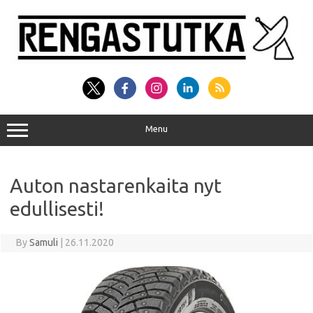
Skip
to
content
Menu
Auton nastarenkaita nyt
edullisesti!
By
Samuli
|
26.11.2020