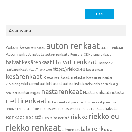
Haku:
Avainsanat
auton renkaat
Auton kesärenkaat
autonrenkaat
Auton renkaat netistä
auton renkaita
Formula ICE
Halppisrenkaat
Halvat renkaat
halvat kesärenkaat
Hankook
https://riekko.eu
nastarenkaat
http://riekko.eu
kesärengas
kesärenkaat
Kesärenkaat netistä
Kesärenkaita
kitkarenkaat
kitkarenkaat netistä
kitkarengas
kontio renkaat
Nankang
nastarenkaat
Nastarenkaat netistä
nastarengas
renkaat
nettirenkaat
Nokian renkaat
pakettiauton renkaat
premium
renkaat halvalla
rengastarjous
renkaat
rengas
rengastesti
rengastestit
riekko.eu
riekko
Renkaat netistä
Renkaita netistä
riekko renkaat
talvirenkaat
talvirengas