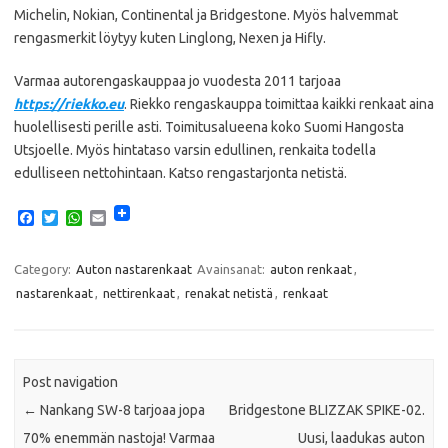
Michelin, Nokian, Continental ja Bridgestone. Myös halvemmat
rengasmerkit löytyy kuten Linglong, Nexen ja Hifly.
Varmaa autorengaskauppaa jo vuodesta 2011 tarjoaa
https://riekko.eu
. Riekko rengaskauppa toimittaa kaikki renkaat aina
huolellisesti perille asti. Toimitusalueena koko Suomi Hangosta
Utsjoelle. Myös hintataso varsin edullinen, renkaita todella
edulliseen nettohintaan. Katso rengastarjonta netistä.
F
T
W
E
a
w
h
m
c
i
a
a
e
t
t
i
Category:
Auton nastarenkaat
Avainsanat:
auton renkaat
,
b
t
s
l
nastarenkaat
,
nettirenkaat
,
renakat netistä
,
renkaat
o
e
A
o
r
p
k
p
Post navigation
←
Nankang SW-8 tarjoaa jopa
Bridgestone BLIZZAK SPIKE-02.
70% enemmän nastoja! Varmaa
Uusi, laadukas auton