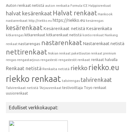
Auton renkaat netistä
auton renkaita
Formula ICE
Halppisrenkaat
Halvat renkaat
halvat kesärenkaat
Hankook
https://riekko.eu
nastarenkaat
http://riekko.eu
kesärengas
kesärenkaat
Kesärenkaat netistä
Kesärenkaita
kitkarenkaat
kitkarenkaat netistä
kitkarengas
kontio renkaat
Nankang
nastarenkaat
Nastarenkaat netistä
nastarengas
renkaat
nettirenkaat
Nokian renkaat
pakettiauton renkaat
premium
renkaat halvalla
rengastarjous
renkaat
rengas
rengastesti
rengastestit
riekko.eu
riekko
Renkaat netistä
Renkaita netistä
riekko renkaat
talvirenkaat
talvirengas
testivoittaja
Toyo renkaat
Talvirenkaat netistä
TArjousrenkaat
uusiorenkaat
Edulliset verkkokaupat: