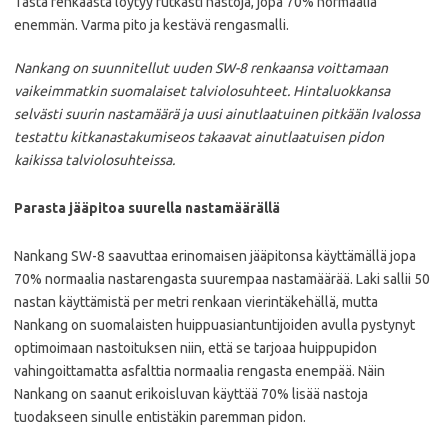
Tästä renkaasta löytyy rutkasti nastoja, jopa 70% normaalia
enemmän. Varma pito ja kestävä rengasmalli.
Nankang on suunnitellut uuden SW-8 renkaansa voittamaan
vaikeimmatkin suomalaiset talviolosuhteet. Hintaluokkansa
selvästi suurin nastamäärä ja uusi ainutlaatuinen pitkään Ivalossa
testattu kitkanastakumiseos takaavat ainutlaatuisen pidon
kaikissa talviolosuhteissa.
Parasta jääpitoa suurella nastamäärällä
Nankang SW-8 saavuttaa erinomaisen jääpitonsa käyttämällä jopa
70% normaalia nastarengasta suurempaa nastamäärää. Laki sallii 50
nastan käyttämistä per metri renkaan vierintäkehällä, mutta
Nankang on suomalaisten huippuasiantuntijoiden avulla pystynyt
optimoimaan nastoituksen niin, että se tarjoaa huippupidon
vahingoittamatta asfalttia normaalia rengasta enempää. Näin
Nankang on saanut erikoisluvan käyttää 70% lisää nastoja
tuodakseen sinulle entistäkin paremman pidon.