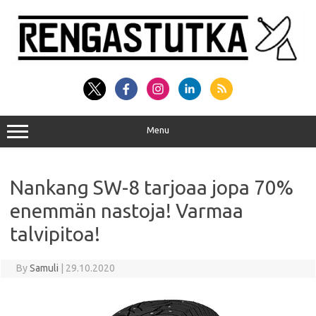
Skip
to
content
Menu
Nankang SW-8 tarjoaa jopa 70%
enemmän nastoja! Varmaa
talvipitoa!
By
Samuli
|
29.10.2020