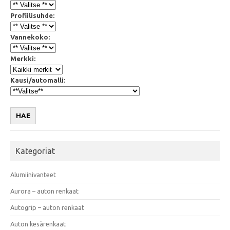
Profiilisuhde:
Vannekoko:
Merkki:
Kausi/automalli:
HAE
Kategoriat
Alumiinivanteet
Aurora – auton renkaat
Autogrip – auton renkaat
Auton kesärenkaat