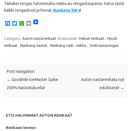
Tämäkin rengas halvimmalla riekko.eu rengaskaupasta. Katso tästä
kaikki rengaskoot ja hinnat
Nankang SW-8
F
T
W
E
a
w
h
m
c
i
a
a
e
t
t
i
Category:
Auton nastarenkaat
Avainsanat:
Halvat renkaat
,
Hyvät
b
t
s
l
renkaat
,
Nankang nastat
,
Nankang sw8
,
riekko
,
Sw8 nastarengas
o
e
A
o
r
p
k
p
Post navigation
←
Goodride IceMaster Spike
Auton nastarenkaita nyt
200% Nastoituksella!
edullisesti!
→
ETSI HALVIMMAT AUTON RENKAAT
Renkaan leveys: